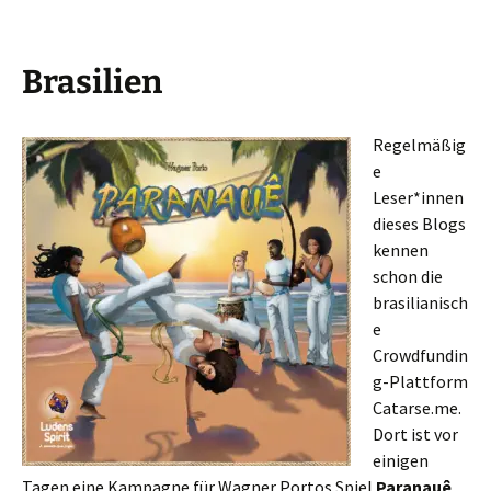
Brasilien
Regelmäßig
e
Leser*innen
dieses Blogs
kennen
schon die
brasilianisch
e
Crowdfundin
g-Plattform
Catarse.me.
Dort ist vor
einigen
Tagen eine Kampagne für Wagner Portos Spiel
Paranauê