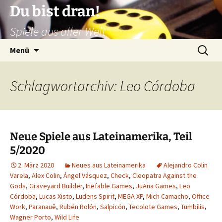
Zum
Du bist dran!
Inhalt
Spiele aus aller Welt
springen
Suchen
Menü
nach:
Schlagwortarchiv: Leo Córdoba
Neue Spiele aus Lateinamerika, Teil
5/2020
2. März 2020
Neues aus Lateinamerika
Alejandro Colin
Varela
,
Alex Colin
,
Ángel Vásquez
,
Check
,
Cleopatra Against the
Gods
,
Graveyard Builder
,
Inefable Games
,
JuAna Games
,
Leo
Córdoba
,
Lucas Xisto
,
Ludens Spirit
,
MEGA XP
,
Mich Camacho
,
Office
Work
,
Paranauê
,
Rubén Rolón
,
Salpicón
,
Tecolote Games
,
Tumbilis
,
Wagner Porto
,
Wild Life