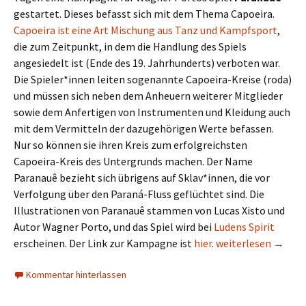
gestartet. Dieses befasst sich mit dem Thema Capoeira.
Capoeira ist eine Art Mischung aus Tanz und Kampfsport
,
die zum Zeitpunkt, in dem die Handlung des Spiels
angesiedelt ist (Ende des 19. Jahrhunderts) verboten war.
Die Spieler*innen leiten sogenannte Capoeira-Kreise (roda)
und müssen sich neben dem Anheuern weiterer Mitglieder
sowie dem Anfertigen von Instrumenten und Kleidung auch
mit dem Vermitteln der dazugehörigen Werte befassen.
Nur so können sie ihren Kreis zum erfolgreichsten
Capoeira-Kreis des Untergrunds machen. Der Name
Paranauê bezieht sich übrigens auf Sklav*innen, die vor
Verfolgung über den Paraná-Fluss geflüchtet sind. Die
Illustrationen von Paranauê stammen von Lucas Xisto und
Autor Wagner Porto, und das Spiel wird bei
Ludens Spirit
Neue Spiele aus Lat
erscheinen. Der Link zur Kampagne ist
hier
.
weiterlesen
→
Kommentar hinterlassen