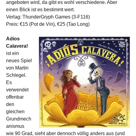
angeboten wird, da gibt es wohl verschiedene. Aber
einen Blick ist es bestimmt wert.
Verlag: ThunderGryph Games (3-F116)
Preis: €15 (Pot de Vin), €25 (Tao Long)
Adios
Calavera!
ist ein
neues Spiel
von Martin
Schlegel.
Es
verwendet
offenbar
den
gleichen
Grundmech
anismus
wie 90 Grad, sieht aber dennoch völlig anders aus (und