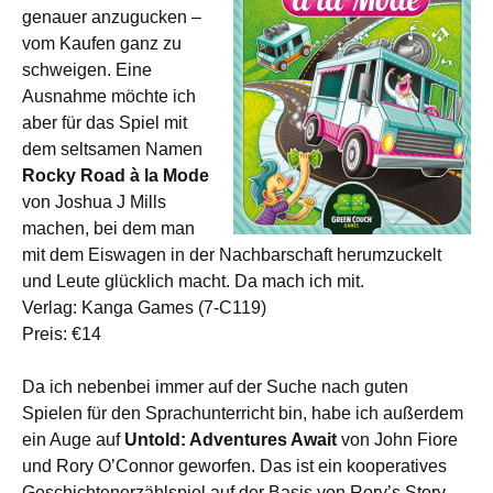
genauer anzugucken –
vom Kaufen ganz zu
schweigen. Eine
Ausnahme möchte ich
aber für das Spiel mit
dem seltsamen Namen
Rocky Road à la Mode
von Joshua J Mills
machen, bei dem man
mit dem Eiswagen in der Nachbarschaft herumzuckelt
und Leute glücklich macht. Da mach ich mit.
Verlag: Kanga Games (7-C119)
Preis: €14
Da ich nebenbei immer auf der Suche nach guten
Spielen für den Sprachunterricht bin, habe ich außerdem
ein Auge auf
Untold:
Adventures Await
von John Fiore
und Rory O’Connor geworfen. Das ist ein kooperatives
Geschichtenerzählspiel auf der Basis von Rory’s Story