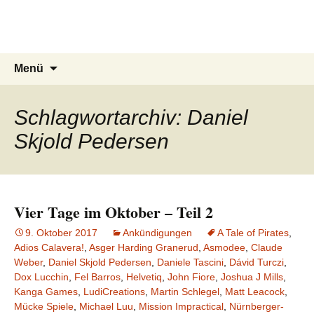
Du bist dran!
Zum
Inhalt
Spiele aus aller Welt
springen
Suchen
Menü
nach:
Schlagwortarchiv: Daniel
Skjold Pedersen
Vier Tage im Oktober – Teil 2
9. Oktober 2017
Ankündigungen
A Tale of Pirates
,
Adios Calavera!
,
Asger Harding Granerud
,
Asmodee
,
Claude
Weber
,
Daniel Skjold Pedersen
,
Daniele Tascini
,
Dávid Turczi
,
Dox Lucchin
,
Fel Barros
,
Helvetiq
,
John Fiore
,
Joshua J Mills
,
Kanga Games
,
LudiCreations
,
Martin Schlegel
,
Matt Leacock
,
Mücke Spiele
,
Michael Luu
,
Mission Impractical
,
Nürnberger-