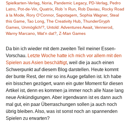
Spielkarten-Verlag
,
Noria
,
Pandemic Legacy
,
PD-Verlag
,
Pedro
Latro
,
Pot-de-Vin
,
Quatrix
,
Rob 'n Run
,
Rob Daviau
,
Rocky Road
à la Mode
,
Rory O'Connor
,
Sapotagem
,
Sophia Wagner
,
Steal
this Game
,
Tao Long
,
The Creativity Hub
,
ThunderGryph
Games
,
Unmöglich!?
,
Untold: Adventures Await
,
Vennerod
,
Warny Marcano
,
Wat'n dat?
,
Z-Man Games
Da bin ich wieder mit dem zweiten Teil meiner Essen-
Vorschau.
Letzte Woche hatte ich mich vor allem mit den
Spielen aus Asien beschäftigt
, weil die ja auch einen
Schwerpunkt auf diesem Blog darstellen. Heute kommt
der bunte Rest, der mir so ins Auge gefallen ist. Ich habe
ein bisschen gezögert, wann ein guter Moment für diesen
Artikel ist, denn es kommen ja immer noch alle Nase lang
neue Ankündigungen. Aber irgendwann ist es dann auch
mal gut, ein paar Überraschungen sollen ja auch noch
übrig bleiben. Also, was ist sonst noch an spannenden
Spielen zu erwarten?