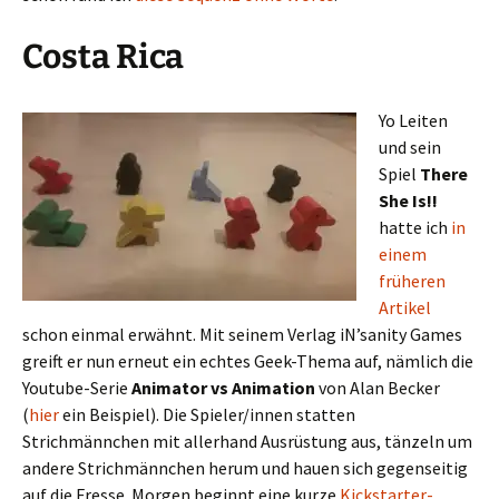
Costa Rica
Yo Leiten
und sein
Spiel
There
She Is!!
hatte ich
in
einem
früheren
Artikel
schon einmal erwähnt. Mit seinem Verlag iN’sanity Games
greift er nun erneut ein echtes Geek-Thema auf, nämlich die
Youtube-Serie
Animator vs Animation
von Alan Becker
(
hier
ein Beispiel). Die Spieler/innen statten
Strichmännchen mit allerhand Ausrüstung aus, tänzeln um
andere Strichmännchen herum und hauen sich gegenseitig
auf die Fresse. Morgen beginnt eine kurze
Kickstarter-