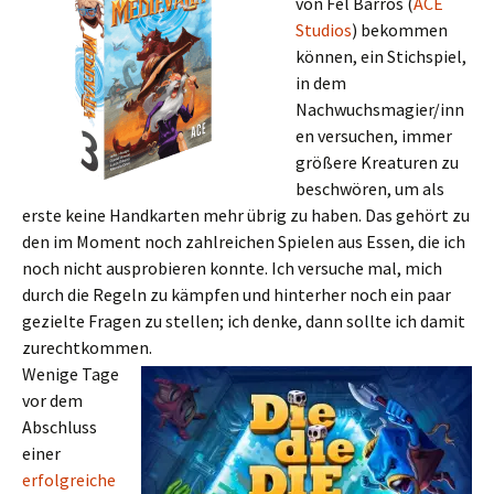
von Fel Barros (
ACE
Studios
) bekommen
können, ein Stichspiel,
in dem
Nachwuchsmagier/inn
en versuchen, immer
größere Kreaturen zu
beschwören, um als
erste keine Handkarten mehr übrig zu haben. Das gehört zu
den im Moment noch zahlreichen Spielen aus Essen, die ich
noch nicht ausprobieren konnte. Ich versuche mal, mich
durch die Regeln zu kämpfen und hinterher noch ein paar
gezielte Fragen zu stellen; ich denke, dann sollte ich damit
zurechtkommen.
Wenige Tage
vor dem
Abschluss
einer
erfolgreiche