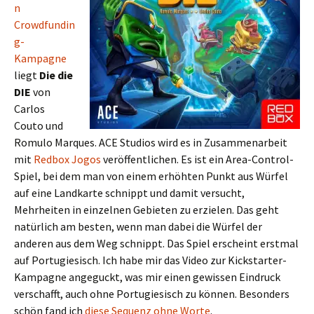
n
Crowdfundin
g-
Kampagne
liegt
Die die
DIE
von
Carlos
Couto und
Romulo Marques. ACE Studios wird es in Zusammenarbeit
mit
Redbox Jogos
veröffentlichen. Es ist ein Area-Control-
Spiel, bei dem man von einem erhöhten Punkt aus Würfel
auf eine Landkarte schnippt und damit versucht,
Mehrheiten in einzelnen Gebieten zu erzielen. Das geht
natürlich am besten, wenn man dabei die Würfel der
anderen aus dem Weg schnippt. Das Spiel erscheint erstmal
auf Portugiesisch. Ich habe mir das Video zur Kickstarter-
Kampagne angeguckt, was mir einen gewissen Eindruck
verschafft, auch ohne Portugiesisch zu können. Besonders
schön fand ich
diese Sequenz ohne Worte
.