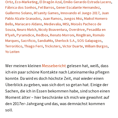
Ortiz
,
Eco-Marketing
,
El Dragón Azul
,
Emilio Gerardo Estrada Lucero
,
Fábrica dos Sonhos
,
Fel Barros
,
Gener Escalante Hernandez
,
Guillermo Solano
,
iN'sanity Games
,
Innovando el Juego 2017
,
Juan
Pablo Alzate Granados
,
Juan Ramos
,
Juegos Misi
,
Maikol Homero
Bello
,
Mariacaro Aldano
,
Medievalia
,
MISI
,
Moisés Pacheco de
Souza
,
Neuro Match
,
Nicoly Boaventura
,
Overdrive
,
Pesadilla en
R'lyeh
,
Pyramidice
,
Redbox
,
Renato Morroni
,
RingBrain
,
Romulo
Marques
,
Sacrificio
,
SandiaMix
,
Sherlock S.A.
,
SOS Galapagos
,
TerroriXico
,
Thiago Ferri
,
Tricksters
,
Victor Duarte
,
William Burgos
,
Yo Leiten
Wer meinen kleinen
Messebericht
gelesen hat, weiß, dass
ich ein paar schöne Kontakte nach Lateinamerika pflegen
konnte. Da wird es doch höchste Zeit, mal wieder einen
Überblick zu geben, was sich dort so getan hat. Einige der
Sachen, die ich in Essen bekommen habe, sind schon einen
Moment älter – hier beschränke ich mich wie gewohnt auf
den 2017er-Jahrgang und das, was demnächst kommen
soll.