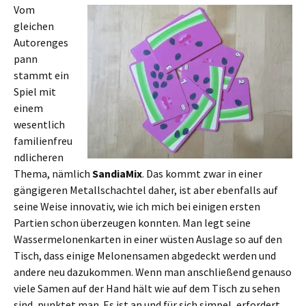
Vom
gleichen
Autorenges
pann
stammt ein
Spiel mit
einem
wesentlich
familienfreu
ndlicheren
Thema, nämlich
SandiaMix
. Das kommt zwar in einer
gängigeren Metallschachtel daher, ist aber ebenfalls auf
seine Weise innovativ, wie ich mich bei einigen ersten
Partien schon überzeugen konnten. Man legt seine
Wassermelonenkarten in einer wüsten Auslage so auf den
Tisch, dass einige Melonensamen abgedeckt werden und
andere neu dazukommen. Wenn man anschließend genauso
viele Samen auf der Hand hält wie auf dem Tisch zu sehen
sind, punktet man. Es ist an und für sich simpel, erfordert