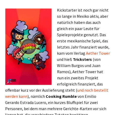
Kickstarter ist noch gar nicht
so lange in Mexiko aktiv, aber
natürlich haben das auch
gleich ein paar Leute für
Spieleprojekte genutzt. Das
erste mexikanische Spiel, das
letztes Jahr finanziert wurde,
kam vom Verlag
Aether Tower
und hieß
Tricksters
(von
William Burgos und Juan
Ramos), Aether Tower hat
nun ein zweites Projekt
erfolgreich finanziert, das
offenbar kurz vor der Auslieferung steht (
und noch bestellt
werden kann
), nämlich
Cooking Rumble
von Emilio
Gerardo Estrada Lucero, ein kurzes Bluffspiel für zwei
Personen, bei dem man mehrere Gerichte-Karten vor sich
liegen hat, die verschiedene Zutaten benötigen.