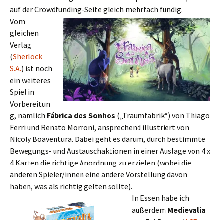
auf der Crowdfunding-Seite gleich mehrfach fündig.
Vom
gleichen
Verlag
(
Sherlock
S.A.
) ist noch
ein weiteres
Spiel in
Vorbereitun
g, nämlich
Fábrica dos Sonhos
(„Traumfabrik“) von Thiago
Ferri und Renato Morroni, ansprechend illustriert von
Nicoly Boaventura. Dabei geht es darum, durch bestimmte
Bewegungs- und Austauschaktionen in einer Auslage von 4 x
4 Karten die richtige Anordnung zu erzielen (wobei die
anderen Spieler/innen eine andere Vorstellung davon
haben, was als richtig gelten sollte).
In Essen habe ich
außerdem
Medievalia