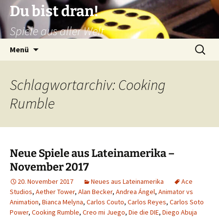
Zum
Du bist dran!
Inhalt
Spiele aus aller Welt
springen
Suchen
Menü
nach:
Schlagwortarchiv: Cooking
Rumble
Neue Spiele aus Lateinamerika –
November 2017
20. November 2017
Neues aus Lateinamerika
Ace
Studios
,
Aether Tower
,
Alan Becker
,
Andrea Ángel
,
Animator vs
Animation
,
Bianca Melyna
,
Carlos Couto
,
Carlos Reyes
,
Carlos Soto
Power
,
Cooking Rumble
,
Creo mi Juego
,
Die die DIE
,
Diego Abuja