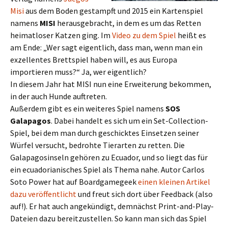
Misi
aus dem Boden gestampft und 2015 ein Kartenspiel
namens
MISI
herausgebracht, in dem es um das Retten
heimatloser Katzen ging. Im
Video zu dem Spiel
heißt es
am Ende: „Wer sagt eigentlich, dass man, wenn man ein
exzellentes Brettspiel haben will, es aus Europa
importieren muss?“ Ja, wer eigentlich?
In diesem Jahr hat MISI nun eine Erweiterung bekommen,
in der auch Hunde auftreten.
Außerdem gibt es ein weiteres Spiel namens
SOS
Galapagos
. Dabei handelt es sich um ein Set-Collection-
Spiel, bei dem man durch geschicktes Einsetzen seiner
Würfel versucht, bedrohte Tierarten zu retten. Die
Galapagosinseln gehören zu Ecuador, und so liegt das für
ein ecuadorianisches Spiel als Thema nahe. Autor Carlos
Soto Power hat auf Boardgamegeek
einen kleinen Artikel
dazu veröffentlicht
und freut sich dort über Feedback (also
auf!). Er hat auch angekündigt, demnächst Print-and-Play-
Dateien dazu bereitzustellen. So kann man sich das Spiel