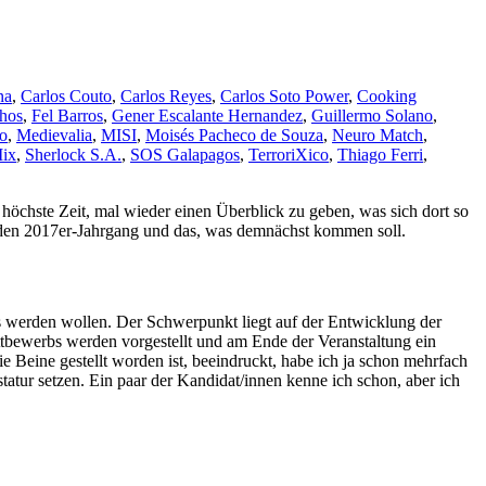
na
,
Carlos Couto
,
Carlos Reyes
,
Carlos Soto Power
,
Cooking
nhos
,
Fel Barros
,
Gener Escalante Hernandez
,
Guillermo Solano
,
o
,
Medievalia
,
MISI
,
Moisés Pacheco de Souza
,
Neuro Match
,
ix
,
Sherlock S.A.
,
SOS Galapagos
,
TerroriXico
,
Thiago Ferri
,
höchste Zeit, mal wieder einen Überblick zu geben, was sich dort so
f den 2017er-Jahrgang und das, was demnächst kommen soll.
 es werden wollen. Der Schwerpunkt liegt auf der Entwicklung der
ettbewerbs werden vorgestellt und am Ende der Veranstaltung ein
ie Beine gestellt worden ist, beeindruckt, habe ich ja schon mehrfach
tatur setzen. Ein paar der Kandidat/innen kenne ich schon, aber ich