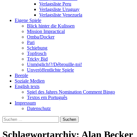
Verlagsliste Peru
Verlagsliste Uruguay
Verlagsliste Venezuela
Eigene Spiele
Blick hinter die Kulissen
Mission Impractical
Omba/Docker
Pari
Schiebung
Topfrosch
Tricky Bid
Unmöglich!?/Débrouille-toi!
Unveröffentlichte Spiele
Beeple
Soziale Medien
English texts
Spiel des Jahres Nomination Comment Bingo
Textos em Português
Impressum
Datenschutz
Suchen
nach:
Schlagwortarchiv: Alan Becker