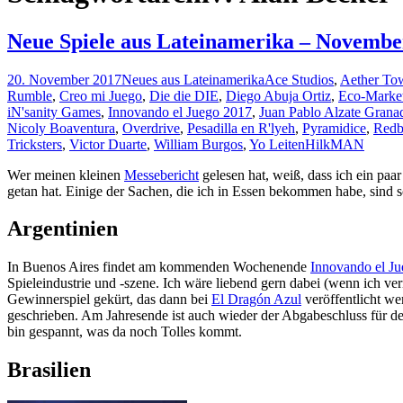
Neue Spiele aus Lateinamerika – Novembe
20. November 2017
Neues aus Lateinamerika
Ace Studios
,
Aether To
Rumble
,
Creo mi Juego
,
Die die DIE
,
Diego Abuja Ortiz
,
Eco-Marke
iN'sanity Games
,
Innovando el Juego 2017
,
Juan Pablo Alzate Grana
Nicoly Boaventura
,
Overdrive
,
Pesadilla en R'lyeh
,
Pyramidice
,
Red
Tricksters
,
Victor Duarte
,
William Burgos
,
Yo Leiten
HilkMAN
Wer meinen kleinen
Messebericht
gelesen hat, weiß, dass ich ein paa
getan hat. Einige der Sachen, die ich in Essen bekommen habe, sind
Argentinien
In Buenos Aires findet am kommenden Wochenende
Innovando el J
Spieleindustrie und -szene. Ich wäre liebend gern dabei (wenn ich ve
Gewinnerspiel gekürt, das dann bei
El Dragón Azul
veröffentlicht we
geschrieben. Am Jahresende ist auch wieder der Abgabeschluss für d
bin gespannt, was da noch Tolles kommt.
Brasilien