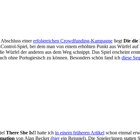
 Abschluss einer
erfolgreichen Crowdfunding-Kampagne
liegt
Die die
ea-Control-Spiel, bei dem man von einem erhöhten Punkt aus Würfel auf 
ie Würfel der anderen aus dem Weg schnippt. Das Spiel erscheint erstma
uch ohne Portugiesisch zu können. Besonders schön fand ich
diese Se
iel
There She Is!!
hatte ich
in einem früheren Artikel
schon einmal erwä
imation
von Alan Becker (
hier
ein Beispiel). Die Spieler/innen statten