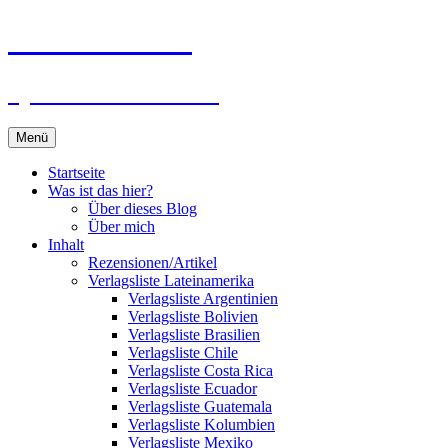
Zum
Du bist dran!
Inhalt
springen
Spiele aus aller Welt
Menü
Startseite
Was ist das hier?
Über dieses Blog
Über mich
Inhalt
Rezensionen/Artikel
Verlagsliste Lateinamerika
Verlagsliste Argentinien
Verlagsliste Bolivien
Verlagsliste Brasilien
Verlagsliste Chile
Verlagsliste Costa Rica
Verlagsliste Ecuador
Verlagsliste Guatemala
Verlagsliste Kolumbien
Verlagsliste Mexiko