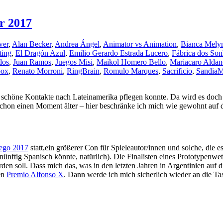
r 2017
wer
,
Alan Becker
,
Andrea Ángel
,
Animator vs Animation
,
Bianca Mely
ting
,
El Dragón Azul
,
Emilio Gerardo Estrada Lucero
,
Fábrica dos So
dos
,
Juan Ramos
,
Juegos Misi
,
Maikol Homero Bello
,
Mariacaro Aldan
box
,
Renato Morroni
,
RingBrain
,
Romulo Marques
,
Sacrificio
,
SandiaM
r schöne Kontakte nach Lateinamerika pflegen konnte. Da wird es doch 
 schon einen Moment älter – hier beschränke ich mich wie gewohnt au
uego 2017
statt,ein größerer Con für Spieleautor/innen und solche, die
rnünftig Spanisch könnte, natürlich). Die Finalisten eines Prototypenw
rden soll. Dass mich das, was in den letzten Jahren in Argentinien auf d
en
Premio Alfonso X
. Dann werde ich mich sicherlich wieder an die Tas