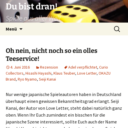
Zum
Du bist dran!
Inhalt
Spiele aus aller Welt
springen
Suchen
Menü
nach:
Oh nein, nicht noch so ein olles
Teeservice!
4. Juni 2016
Rezension
Adel verpflichtet
,
Curio
Collectors
,
Hisashi Hayashi
,
Klaus Teuber
,
Love Letter
,
OKAZU
Brand
,
Ryo Nyamo
,
Seiji Kanai
Nur wenige japanische Spieleautoren haben in Deutschland
überhaupt einen gewissen Bekanntheitsgrad erlangt. Seiji
Kanai, der Autor von Love Letter, steht dabei natürlich ganz
oben. Wenn Ihr Euch zumindest ein bisschen für die
japanische Szene interessiert, sollte Euch auch der Name