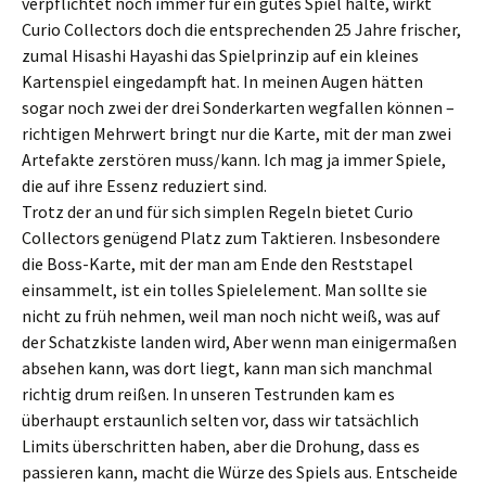
verpflichtet noch immer für ein gutes Spiel halte, wirkt
Curio Collectors doch die entsprechenden 25 Jahre frischer,
zumal Hisashi Hayashi das Spielprinzip auf ein kleines
Kartenspiel eingedampft hat. In meinen Augen hätten
sogar noch zwei der drei Sonderkarten wegfallen können –
richtigen Mehrwert bringt nur die Karte, mit der man zwei
Artefakte zerstören muss/kann. Ich mag ja immer Spiele,
die auf ihre Essenz reduziert sind.
Trotz der an und für sich simplen Regeln bietet Curio
Collectors genügend Platz zum Taktieren. Insbesondere
die Boss-Karte, mit der man am Ende den Reststapel
einsammelt, ist ein tolles Spielelement. Man sollte sie
nicht zu früh nehmen, weil man noch nicht weiß, was auf
der Schatzkiste landen wird, Aber wenn man einigermaßen
absehen kann, was dort liegt, kann man sich manchmal
richtig drum reißen. In unseren Testrunden kam es
überhaupt erstaunlich selten vor, dass wir tatsächlich
Limits überschritten haben, aber die Drohung, dass es
passieren kann, macht die Würze des Spiels aus. Entscheide