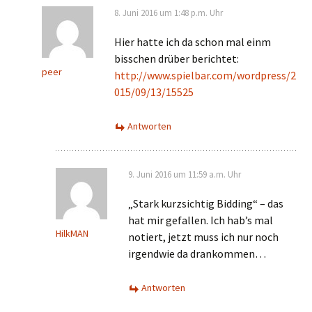
8. Juni 2016 um 1:48 p.m. Uhr
Hier hatte ich da schon mal einm
bisschen drüber berichtet:
peer
http://www.spielbar.com/wordpress/2
015/09/13/15525
Antworten
9. Juni 2016 um 11:59 a.m. Uhr
„Stark kurzsichtig Bidding“ – das
hat mir gefallen. Ich hab’s mal
HilkMAN
notiert, jetzt muss ich nur noch
irgendwie da drankommen…
Antworten