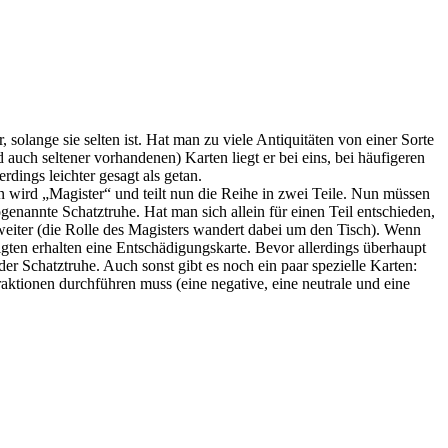
solange sie selten ist. Hat man zu viele Antiquitäten von einer Sorte
auch seltener vorhandenen) Karten liegt er bei eins, bei häufigeren
rdings leichter gesagt als getan.
n wird „Magister“ und teilt nun die Reihe in zwei Teile. Nun müssen
ogenannte Schatztruhe. Hat man sich allein für einen Teil entschieden,
 weiter (die Rolle des Magisters wandert dabei um den Tisch). Wenn
ligten erhalten eine Entschädigungskarte. Bevor allerdings überhaupt
er Schatztruhe. Auch sonst gibt es noch ein paar spezielle Karten:
aktionen durchführen muss (eine negative, eine neutrale und eine