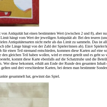
von Antiquität hat einen bestimmten Wert (zwischen 2 und 8), aber nur, 
imit hängt vom Wert der jeweiligen Antiquität ab: Bei den teuren (und 
elen Antiquitätenarten nicht mehr als das Limit zu sammeln. Das ist alle
h (die Länge hängt von der Zahl der Spieler/innen ab). Ein/e Spieler/i
sich für einen Teil niemand entschieden, kommen diese Karten auf eine s
e den gleichen Teil haben wollen, wird er erneut geteilt und es geht so
 besteht, kommt diese Karte ebenfalls auf die Schatztruhe und die Betei
ein. Wer diese bekommt, erhält am Ende der Runde den gesamten Inhalt d
s gelten und drei verschiedene Karten, bei denen man bestimmte Sonder
unkte gesammelt hat, gewinnt das Spiel.