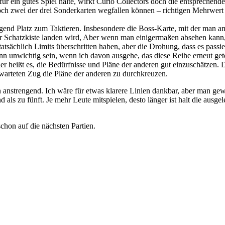
r ein gutes Spiel halte, wirkt Curio Collectors doch die entsprechende
och zwei der drei Sonderkarten wegfallen können – richtigen Mehrwert b
ügend Platz zum Taktieren. Insbesondere die Boss-Karte, mit der man am
der Schatzkiste landen wird, Aber wenn man einigermaßen absehen kann,
tatsächlich Limits überschritten haben, aber die Drohung, dass es pass
nn unwichtig sein, wenn ich davon ausgehe, das diese Reihe erneut gete
er heißt es, die Bedürfnisse und Pläne der anderen gut einzuschätzen. D
warteten Zug die Pläne der anderen zu durchkreuzen.
en anstrengend. Ich wäre für etwas klarere Linien dankbar, aber man gew
nd als zu fünft. Je mehr Leute mitspielen, desto länger ist halt die aus
chon auf die nächsten Partien.