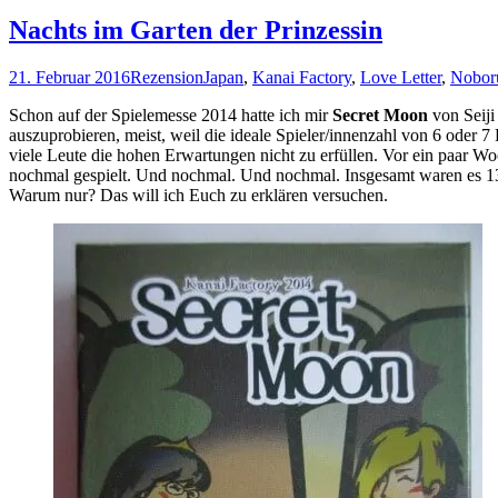
Nachts im Garten der Prinzessin
21. Februar 2016
Rezension
Japan
,
Kanai Factory
,
Love Letter
,
Nobor
Schon auf der Spielemesse 2014 hatte ich mir
Secret Moon
von Seiji
auszuprobieren, meist, weil die ideale Spieler/innenzahl von 6 oder 
viele Leute die hohen Erwartungen nicht zu erfüllen. Vor ein paar W
nochmal gespielt. Und nochmal. Und nochmal. Insgesamt waren es 13 Pa
Warum nur? Das will ich Euch zu erklären versuchen.