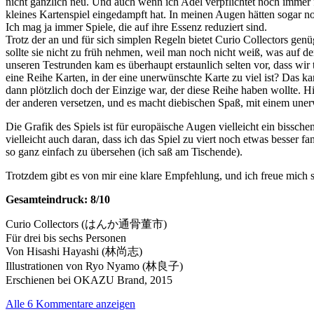
nicht gänzlich neu. Und auch wenn ich Adel verpflichtet noch immer fü
kleines Kartenspiel eingedampft hat. In meinen Augen hätten sogar n
Ich mag ja immer Spiele, die auf ihre Essenz reduziert sind.
Trotz der an und für sich simplen Regeln bietet Curio Collectors gen
sollte sie nicht zu früh nehmen, weil man noch nicht weiß, was auf 
unseren Testrunden kam es überhaupt erstaunlich selten vor, dass wir 
eine Reihe Karten, in der eine unerwünschte Karte zu viel ist? Das ka
dann plötzlich doch der Einzige war, der diese Reihe haben wollte. Hi
der anderen versetzen, und es macht diebischen Spaß, mit einem uner
Die Grafik des Spiels ist für europäische Augen vielleicht ein bissch
vielleicht auch daran, dass ich das Spiel zu viert noch etwas besser fa
so ganz einfach zu übersehen (ich saß am Tischende).
Trotzdem gibt es von mir eine klare Empfehlung, und ich freue mich s
Gesamteindruck: 8/10
Curio Collectors (はんか通骨董市)
Für drei bis sechs Personen
Von Hisashi Hayashi (林尚志)
Illustrationen von Ryo Nyamo (林良子)
Erschienen bei OKAZU Brand, 2015
Alle 6 Kommentare anzeigen