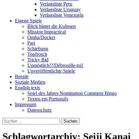
Verlagsliste Peru
Verlagsliste Uruguay
Verlagsliste Venezuela
Eigene Spiele
Blick hinter die Kulissen
Mission Impractical
Omba/Docker
Pari
Schiebung
Topfrosch
Tricky Bid
Unmöglich!?/Débrouille-toi!
Unveröffentlichte Spiele
Beeple
Soziale Medien
English texts
Spiel des Jahres Nomination Comment Bingo
Textos em Português
Impressum
Datenschutz
Suchen
nach:
Schlagwortarchiv: Seiji Kanai