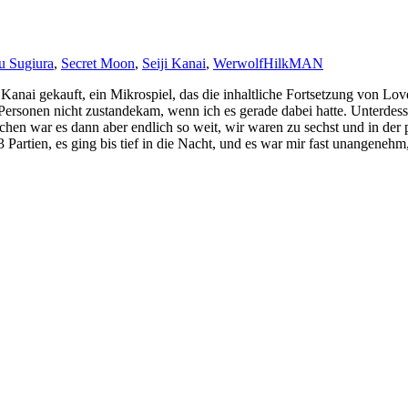
u Sugiura
,
Secret Moon
,
Seiji Kanai
,
Werwolf
HilkMAN
 Kanai gekauft, ein Mikrospiel, das die inhaltliche Fortsetzung von Lov
7 Personen nicht zustandekam, wenn ich es gerade dabei hatte. Unterdes
ochen war es dann aber endlich so weit, wir waren zu sechst und in der
rtien, es ging bis tief in die Nacht, und es war mir fast unangenehm,