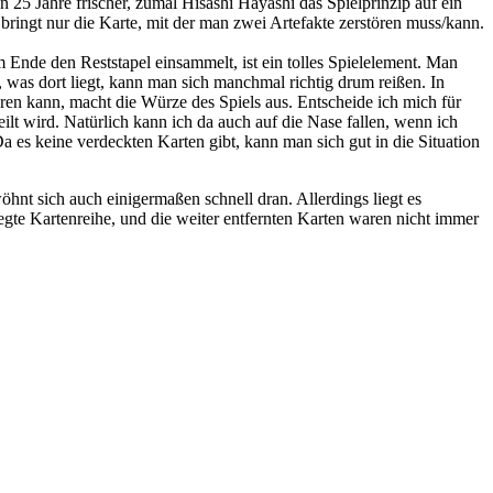
n 25 Jahre frischer, zumal Hisashi Hayashi das Spielprinzip auf ein
ringt nur die Karte, mit der man zwei Artefakte zerstören muss/kann.
 Ende den Reststapel einsammelt, ist ein tolles Spielelement. Man
 was dort liegt, kann man sich manchmal richtig drum reißen. In
ieren kann, macht die Würze des Spiels aus. Entscheide ich mich für
ilt wird. Natürlich kann ich da auch auf die Nase fallen, wenn ich
a es keine verdeckten Karten gibt, kann man sich gut in die Situation
öhnt sich auch einigermaßen schnell dran. Allerdings liegt es
gelegte Kartenreihe, und die weiter entfernten Karten waren nicht immer