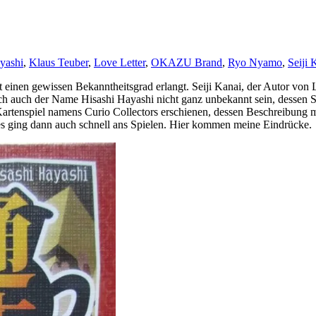
yashi
,
Klaus Teuber
,
Love Letter
,
OKAZU Brand
,
Ryo Nyamo
,
Seiji 
einen gewissen Bekanntheitsgrad erlangt. Seiji Kanai, der Autor von L
 Euch auch der Name Hisashi Hayashi nicht ganz unbekannt sein, dessen
 Kartenspiel namens Curio Collectors erschienen, dessen Beschreibung mi
d es ging dann auch schnell ans Spielen. Hier kommen meine Eindrücke.