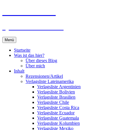
Zum
Du bist dran!
Inhalt
springen
Spiele aus aller Welt
Menü
Startseite
Was ist das hier?
Über dieses Blog
Über mich
Inhalt
Rezensionen/Artikel
Verlagsliste Lateinamerika
Verlagsliste Argentinien
Verlagsliste Bolivien
Verlagsliste Brasilien
Verlagsliste Chile
Verlagsliste Costa Rica
Verlagsliste Ecuador
Verlagsliste Guatemala
Verlagsliste Kolumbien
Verlagsliste Mexiko