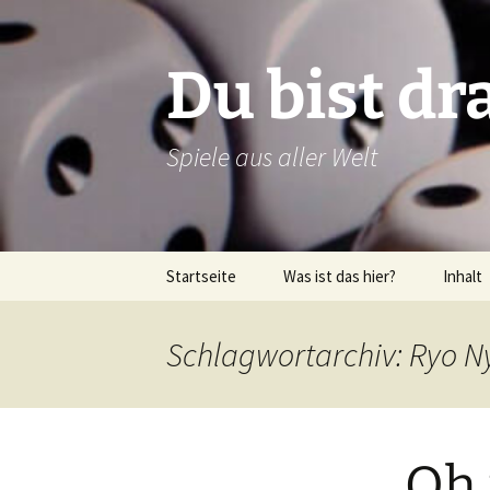
Zum
Inhalt
springen
Du bist dr
Spiele aus aller Welt
Startseite
Was ist das hier?
Inhalt
Über dieses Blog
Rezens
Schlagwortarchiv: Ryo 
Über mich
Verlags
Latein
Oh 