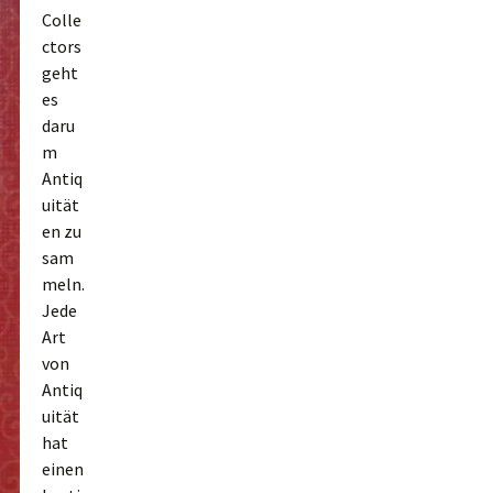
Colle
ctors
geht
es
daru
m
Antiq
uität
en zu
sam
meln.
Jede
Art
von
Antiq
uität
hat
einen