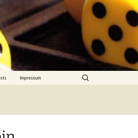
Suchen
exts
Impressum
nach:
 Jahres
Datenschutz
on Comment
m Português
ein