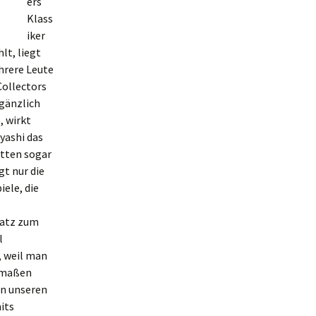
ers
Klass
iker
lt, liegt
ehrere Leute
Collectors
 gänzlich
, wirkt
yashi das
ätten sogar
t nur die
ele, die
latz zum
l
, weil man
ermaßen
In unseren
its