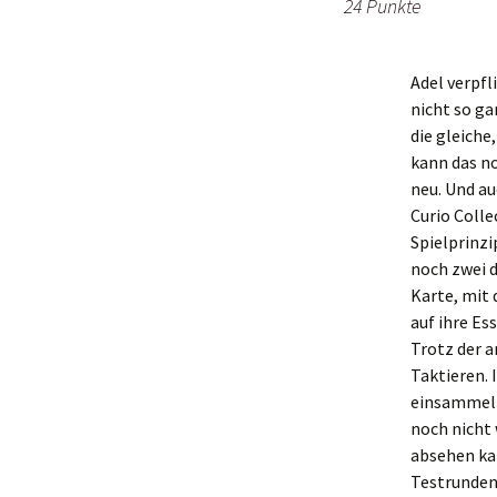
24 Punkte
Adel verpfl
nicht so ga
die gleiche
kann das no
neu. Und au
Curio Colle
Spielprinzi
noch zwei d
Karte, mit 
auf ihre Es
Trotz der a
Taktieren.
einsammelt,
noch nicht
absehen kan
Testrunden 