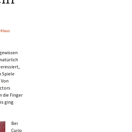
,
Klaus
 gewissen
 natürlich
eressiert,
 Spiele
. Von
ectors
n die Finger
es ging
Bei
Curio