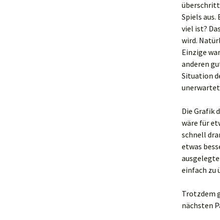
überschritt
Spiels aus.
viel ist? D
wird. Natür
Einzige war
anderen gut
Situation d
unerwartet
Die Grafik 
wäre für e
schnell dran
etwas besse
ausgelegte
einfach zu 
Trotzdem gi
nächsten P