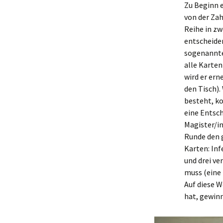
Zu Beginn e
von der Zah
Reihe in zw
entscheiden
sogenannte
alle Karten
wird er ern
den Tisch).
besteht, ko
eine Entsch
Magister/in
Runde den g
Karten: Inf
und drei v
muss (eine 
Auf diese 
hat, gewinn