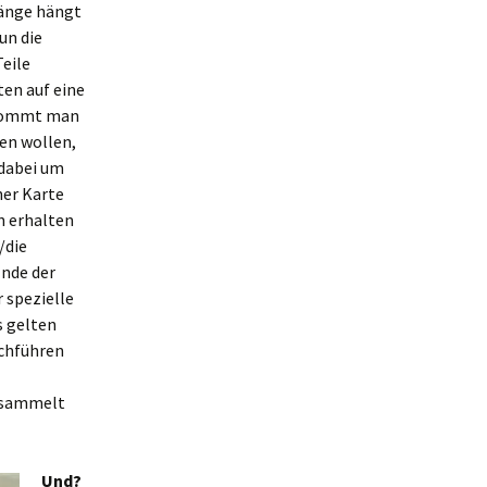
Länge hängt
un die
Teile
ten auf eine
bekommt man
ben wollen,
 dabei um
ner Karte
n erhalten
/die
Ende der
 spezielle
s gelten
rchführen
gesammelt
Und?