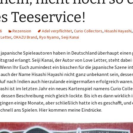
Schiebung
Verlagsliste Chile
es Teeservice!
Topfrosch
Verlagsliste Costa Rica
16
Rezension
Adel verpflichtet
,
Curio Collectors
,
Hisashi Hayashi
Tricky Bid
Verlagsliste Ecuador
 Letter
,
OKAZU Brand
,
Ryo Nyamo
,
Seiji Kanai
Unmöglich!?/Débrouille-
Verlagsliste Guatemala
 japanische Spieleautoren haben in Deutschland überhaupt einen
toi!
sgrad erlangt. Seiji Kanai, der Autor von Love Letter, steht dabei
Verlagsliste Kolumbien
Unveröffentlichte Spiele
Wenn Ihr Euch zumindest ein bisschen für die japanische Szene int
 auch der Name Hisashi Hayashi nicht ganz unbekannt sein, dessen
Verlagsliste Mexiko
Auf nach Indien auch hierzulande einigermaßen erfolgreich waren
ashi ist im letzten Jahr ein neues Kartenspiel namens Curio Coll
Verlagsliste Peru
 dessen Beschreibung mich gleich lockte. Bis ich es dann wirklich i
Verlagsliste Uruguay
ingen einige Monate, aber schließlich hatte ich es geschafft, und 
schnell ans Spielen. Hier kommen meine Eindrücke.
Verlagsliste Venezuela