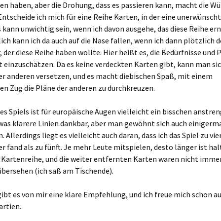
en haben, aber die Drohung, dass es passieren kann, macht die Wü
 Entscheide ich mich für eine Reihe Karten, in der eine unerwünsch
as kann unwichtig sein, wenn ich davon ausgehe, das diese Reihe ern
lich kann ich da auch auf die Nase fallen, wenn ich dann plötzlich 
, der diese Reihe haben wollte. Hier heißt es, die Bedürfnisse und 
 einzuschätzen. Da es keine verdeckten Karten gibt, kann man sich
er anderen versetzen, und es macht diebischen Spaß, mit einem
en Zug die Pläne der anderen zu durchkreuzen.
des Spiels ist für europäische Augen vielleicht ein bisschen anstren
twas klarere Linien dankbar, aber man gewöhnt sich auch einiger
. Allerdings liegt es vielleicht auch daran, dass ich das Spiel zu vi
r fand als zu fünft. Je mehr Leute mitspielen, desto länger ist hal
 Kartenreihe, und die weiter entfernten Karten waren nicht imme
übersehen (ich saß am Tischende).
bt es von mir eine klare Empfehlung, und ich freue mich schon au
artien.