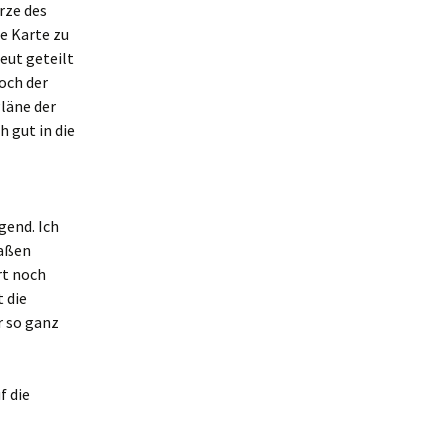
rze des
te Karte zu
eut geteilt
doch der
Pläne der
 gut in die
gend. Ich
maßen
ert noch
t die
r so ganz
f die