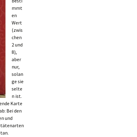
besti
mmt
en
Wert
(zwis
chen
2 und
8),
aber
nur,
solan
ge sie
selte
n ist.
hende Karte
ab: Bei den
ren und
uitätenarten
etan.