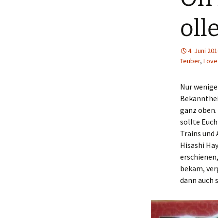
oll
4. Juni 20
Teuber
,
Love
Nur wenige
Bekanntheit
ganz oben. 
sollte Euch
Trains und 
Hisashi Hay
erschienen,
bekam, verg
dann auch 