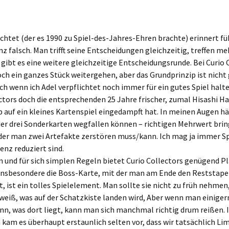
ichtet (der es 1990 zu Spiel-des-Jahres-Ehren brachte) erinnert füh
nz falsch. Man trifft seine Entscheidungen gleichzeitig, treffen m
, gibt es eine weitere gleichzeitige Entscheidungsrunde. Bei Curio 
ch ein ganzes Stück weitergehen, aber das Grundprinzip ist nicht
ch wenn ich Adel verpflichtet noch immer für ein gutes Spiel halte
ctors doch die entsprechenden 25 Jahre frischer, zumal Hisashi Ha
p auf ein kleines Kartenspiel eingedampft hat. In meinen Augen h
er drei Sonderkarten wegfallen können – richtigen Mehrwert bring
der man zwei Artefakte zerstören muss/kann. Ich mag ja immer Spi
senz reduziert sind.
n und für sich simplen Regeln bietet Curio Collectors genügend P
 Insbesondere die Boss-Karte, mit der man am Ende den Reststape
 ist ein tolles Spielelement. Man sollte sie nicht zu früh nehmen
 weiß, was auf der Schatzkiste landen wird, Aber wenn man einig
n, was dort liegt, kann man sich manchmal richtig drum reißen. 
kam es überhaupt erstaunlich selten vor, dass wir tatsächlich Lim