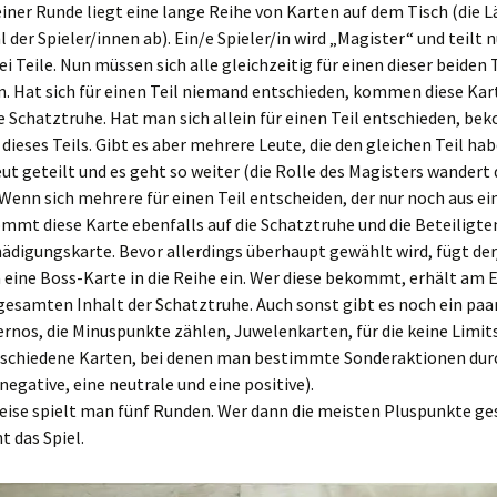
iner Runde liegt eine lange Reihe von Karten auf dem Tisch (die 
l der Spieler/innen ab). Ein/e Spieler/in wird „Magister“ und teilt n
ei Teile. Nun müssen sich alle gleichzeitig für einen dieser beiden 
. Hat sich für einen Teil niemand entschieden, kommen diese Kar
 Schatztruhe. Hat man sich allein für einen Teil entschieden, 
 dieses Teils. Gibt es aber mehrere Leute, die den gleichen Teil ha
eut geteilt und es geht so weiter (die Rolle des Magisters wandert
 Wenn sich mehrere für einen Teil entscheiden, der nur noch aus ei
mmt diese Karte ebenfalls auf die Schatztruhe und die Beteiligte
ädigungskarte. Bevor allerdings überhaupt gewählt wird, fügt der
 eine Boss-Karte in die Reihe ein. Wer diese bekommt, erhält am 
esamten Inhalt der Schatztruhe. Auch sonst gibt es noch ein paar
ernos, die Minuspunkte zählen, Juwelenkarten, für die keine Limit
erschiedene Karten, bei denen man bestimmte Sonderaktionen du
negative, eine neutrale und eine positive).
Weise spielt man fünf Runden. Wer dann die meisten Pluspunkte 
t das Spiel.