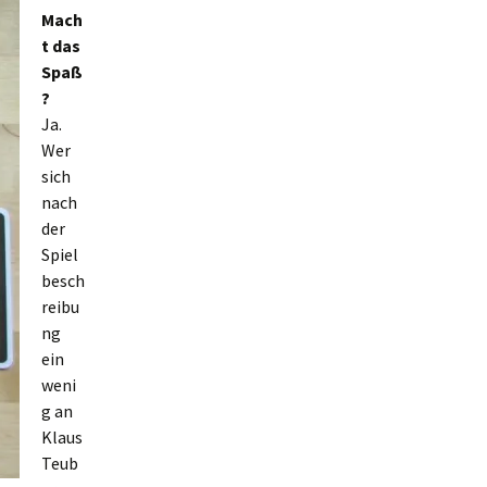
Mach
t das
Spaß
?
Ja.
Wer
sich
nach
der
Spiel
besch
reibu
ng
ein
weni
g an
Klaus
Teub