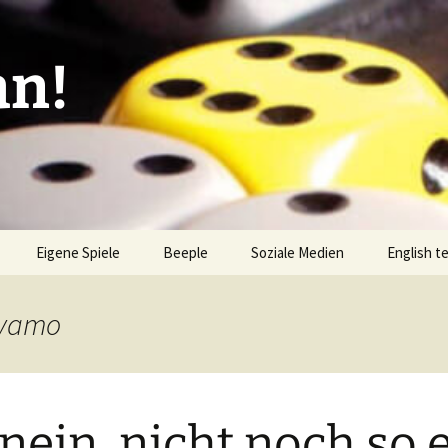
an!
Eigene Spiele
Beeple
Soziale Medien
English t
ionen/Artikel
Blick hinter die Kulissen
Spiel des
Nominati
Nyamo
Bingo
liste
Mission Impractical
Verlagsliste Argentinien
amerika
Textos e
Omba/Docker
Verlagsliste Bolivien
nein, nicht noch so 
Pari
Verlagsliste Brasilien