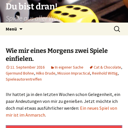
Zum
Du bist dran!
Inhalt
Spiele aus aller Welt
springen
Suchen
Menü
nach:
Wie mir eines Morgens zwei Spiele
einfielen.
11. September 2016
In eigener Sache
Cat & Chocolate
,
Gjermund Bohne
,
Hilko Drude
,
Mission Impractical
,
Reinhold Wittig
,
Spieleautorentreffen
Ihr hattet ja in den letzten Wochen schon Gelegenheit, ein
paar Andeutungen von mir zu genießen. Jetzt möchte ich
doch mal etwas ausführlicher werden:
Ein neues Spiel von
mir ist im Anmarsch
.