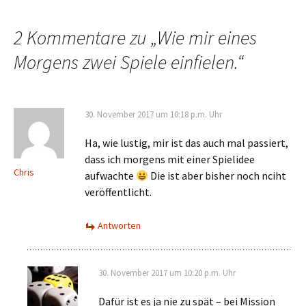
2 Kommentare zu „
Wie mir eines
Morgens zwei Spiele einfielen.
“
30. November 2017 um 10:18 p.m. Uhr
Ha, wie lustig, mir ist das auch mal passiert,
dass ich morgens mit einer Spielidee
Chris
aufwachte
Die ist aber bisher noch nciht
veröffentlicht.
Antworten
30. November 2017 um 10:20 p.m. Uhr
Dafür ist es ja nie zu spät – bei Mission