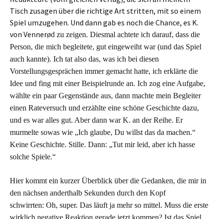
Tisch zusagen über die richtige Art stritten, mit so einem
Spiel umzugehen. Und dann gab es noch die Chance, es K.
von Venner
ø
d zu zeigen. Diesmal achtete ich darauf, dass die
Person, die mich begleitete, gut eingeweiht war (und das Spiel
auch kannte). Ich tat also das, was ich bei diesen
Vorstellungsgesprächen immer gemacht hatte, ich erklärte die
Idee und fing mit einer Beispielrunde an. Ich zog eine Aufgabe,
wählte ein paar Gegenstände aus, dann machte mein Begleiter
einen Rateversuch und erzählte eine schöne Geschichte dazu,
und es war alles gut. Aber dann war K. an der Reihe. Er
murmelte sowas wie „Ich glaube, Du willst das da machen.“
Keine Geschichte. Stille. Dann: „Tut mir leid, aber ich hasse
solche Spiele.“
H
ier kommt ein kurzer Überblick über die Gedanken, die mir in
den nächsen anderthalb Sekunden durch den Kopf
schwirrten:
Oh, super. Das läuft ja mehr so mittel. Muss die erste
wirklich negative Reaktion gerade jetzt kommen? Ist das Spiel