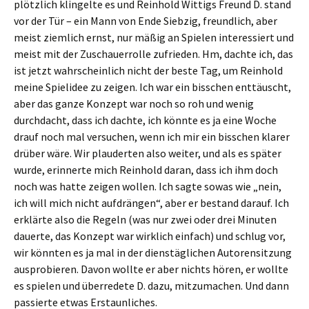
plötzlich klingelte es und Reinhold Wittigs Freund D. stand
vor der Tür – ein Mann von Ende Siebzig, freundlich, aber
meist ziemlich ernst, nur mäßig an Spielen interessiert und
meist mit der Zuschauerrolle zufrieden. Hm, dachte ich, das
ist jetzt wahrscheinlich nicht der beste Tag, um Reinhold
meine Spielidee zu zeigen. Ich war ein bisschen enttäuscht,
aber das ganze Konzept war noch so roh und wenig
durchdacht, dass ich dachte, ich könnte es ja eine Woche
drauf noch mal versuchen, wenn ich mir ein bisschen klarer
drüber wäre. Wir plauderten also weiter, und als es später
wurde, erinnerte mich Reinhold daran, dass ich ihm doch
noch was hatte zeigen wollen. Ich sagte sowas wie „nein,
ich will mich nicht aufdrängen“, aber er bestand darauf. Ich
erklärte also die Regeln (was nur zwei oder drei Minuten
dauerte, das Konzept war wirklich einfach) und schlug vor,
wir könnten es ja mal in der dienstäglichen Autorensitzung
ausprobieren. Davon wollte er aber nichts hören, er wollte
es spielen und überredete D. dazu, mitzumachen. Und dann
passierte etwas Erstaunliches.