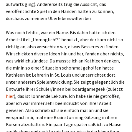
aufwärts ging). Andererseits trug die Aussicht, das
veröffentlichte Spiel in den Händen halten zu können,
durchaus zu meinem Überlebenswillen bei.
Was noch fehlte, war ein Name. Bis dahin hatte ich den
Arbeitstitel „Unmöglich!?“ benutzt, aber der kam nicht so
richtig an, also versuchten wir, etwas Besseres zu finden.
Wir schickten diverse Ideen hin und her, fanden aber nichts,
was wirklich zündete. Da musste ich an Kathleen denken,
die mir in so einer Situation schonmal geholfen hatte.
Kathleen ist Lehrerin in St. Louis und unterrichtet dort
unter anderem Spielentwicklung. Sie zeigt gelegentlich die
Entwürfe ihrer Schüler/innen bei boardgamegeek (zuletzt
hier
), das ist lohnende Lektüre. Ich habe sie nie getroffen,
aber ich war immer sehr beeindruckt von ihrer Arbeit
gewesen. Also schrieb ich sie einfach mal an und sie
versprach mir, mal eine Brainstorming-Sitzung in ihren
Kursen abzuhalten. Ein paar Tage später saß ich zu Hause
am Rechner und guckte mir live an, wie sie die Ideen ihrer