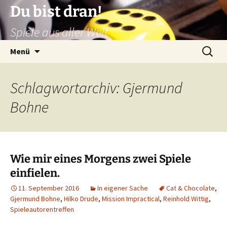
Zum
Du bist dran!
Inhalt
Spiele aus aller Welt
springen
Suchen
Menü
nach:
Schlagwortarchiv: Gjermund
Bohne
Wie mir eines Morgens zwei Spiele
einfielen.
11. September 2016
In eigener Sache
Cat & Chocolate
,
Gjermund Bohne
,
Hilko Drude
,
Mission Impractical
,
Reinhold Wittig
,
Spieleautorentreffen