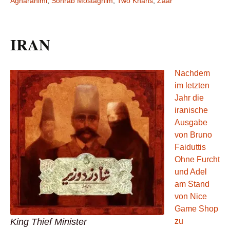
Agharahimi
,
Sohrab Mostaghim
,
Two Khans
,
Zaar
IRAN
Nachdem
im letzten
Jahr die
iranische
Ausgabe
von Bruno
Faiduttis
Ohne Furcht
und Adel
am Stand
von Nice
Game Shop
King Thief Minister
zu