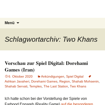
Du bist dran!
Zum
Inhalt
Spiele aus aller Welt
springen
Suchen
Menü
nach:
Schlagwortarchiv: Two Khans
Vorschau zur Spiel Digital: Dorehami
Games (Iran)
6. Oktober 2020
Ankündigungen
,
Spiel Digital
Ashkan Javaheri
,
Dorehami Games
,
Region
,
Shahab Mohsenin
,
Shahab Servati
,
Temples
,
The Last Station
,
Two Khans
Ich hatte schon bei der Vorstellung der Spiele von
Farbood Engareh (Reality Game)
auf die besonderen