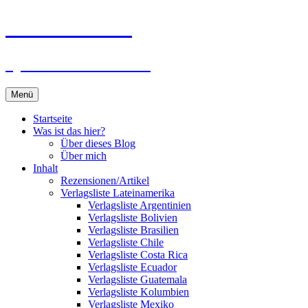
Zum
Du bist dran!
Inhalt
springen
Spiele aus aller Welt
Menü
Startseite
Was ist das hier?
Über dieses Blog
Über mich
Inhalt
Rezensionen/Artikel
Verlagsliste Lateinamerika
Verlagsliste Argentinien
Verlagsliste Bolivien
Verlagsliste Brasilien
Verlagsliste Chile
Verlagsliste Costa Rica
Verlagsliste Ecuador
Verlagsliste Guatemala
Verlagsliste Kolumbien
Verlagsliste Mexiko