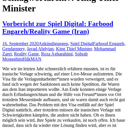
Minister
Vorbericht zur Spiel Digital: Farbood
Engareh/Reality Game (Iran)
16. September 2020
Ankündigungen
,
Spiel Digital
Farbood Engareh
,
Gendarmery
,
Javad Abdyian
,
King Thief Minister
,
Mohammad
Zarei
,
Reality Game
,
Reza Agharahimi
,
Sohrab
Mostaghim
HilkMAN
Wie wir im letzten Jahr schmerzlich erfahren mussten, ist es für
iranische Verlage schwierig, auf einer Live-Messe aufzutreten. Die
Visa für die Verlagsmitarbeiter*innen wurden verweigert, und es
fand sich wegen der Sanktionen auch keine Spedition, die Waren
aus dem Iran importieren wollte. Am Ende konnten einige Verlage
durch Erfindungreichtum und die Hilfe von Freund*innen vor Ort
trotzdem Messestände aufbauen, und sie waren damit auch recht gut
wahrnehmbar. Das Problem mit den Visa entfällt auf der Spiel
Digital natürlich, aber trotzdem müssen die iranischen Verlage mit
Schwierigkeiten kämpfen, die andere nicht haben. Ob es ihnen
möglich sein wird, ihre Spiele zu verkaufen, ist noch offen. Ich baue
darauf, dass sich da wieder eine Lösung finden wird, aber es ist