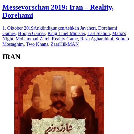
Digital:
Farbood
Messevorschau 2019: Iran – Reality,
Engareh/Reality
Dorehami
Game
(Iran)
1. Oktober 2019
Ankündigungen
Ashkan Javaheri
,
Dorehami
Games
,
Hoopa Games
,
King Thief Minister
,
Last Station
,
Mafia's
Night
,
Mohammad Zarei
,
Reality Game
,
Reza Agharahimi
,
Sohrab
Mostaghim
,
Two Khans
,
Zaar
HilkMAN
IRAN