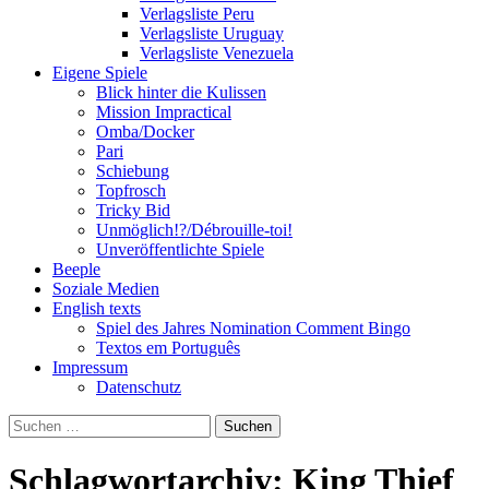
Verlagsliste Peru
Verlagsliste Uruguay
Verlagsliste Venezuela
Eigene Spiele
Blick hinter die Kulissen
Mission Impractical
Omba/Docker
Pari
Schiebung
Topfrosch
Tricky Bid
Unmöglich!?/Débrouille-toi!
Unveröffentlichte Spiele
Beeple
Soziale Medien
English texts
Spiel des Jahres Nomination Comment Bingo
Textos em Português
Impressum
Datenschutz
Suchen
nach:
Schlagwortarchiv: King Thief