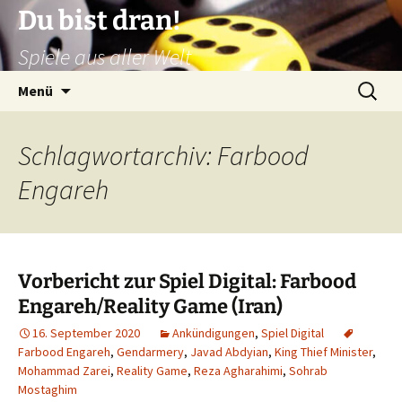
Zum
Du bist dran!
Inhalt
Spiele aus aller Welt
springen
Suchen
Menü
nach:
Schlagwortarchiv: Farbood
Engareh
Vorbericht zur Spiel Digital: Farbood
Engareh/Reality Game (Iran)
16. September 2020
Ankündigungen
,
Spiel Digital
Farbood Engareh
,
Gendarmery
,
Javad Abdyian
,
King Thief Minister
,
Mohammad Zarei
,
Reality Game
,
Reza Agharahimi
,
Sohrab
Mostaghim