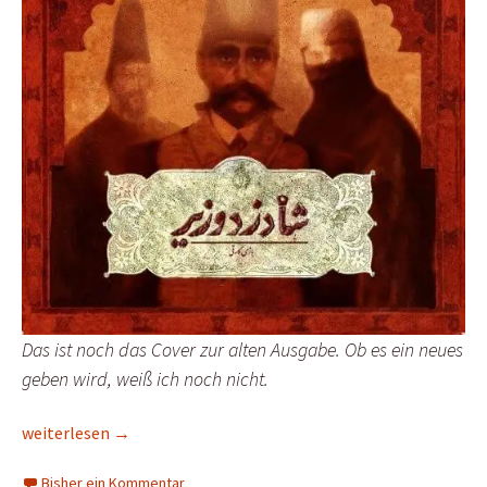
Das ist noch das Cover zur alten Ausgabe. Ob es ein neues
geben wird, weiß ich noch nicht.
Vorbericht zur Spiel Digital: Farbood Engareh/Reality Game (Ir
weiterlesen
→
Bisher ein Kommentar