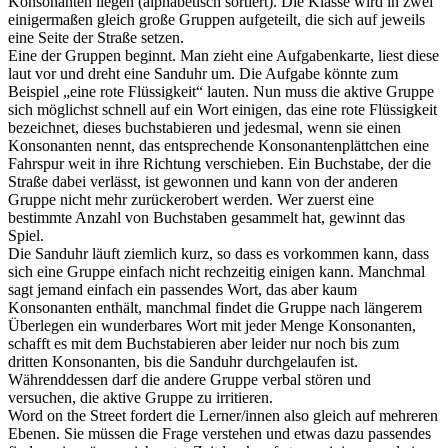
Konsonanten liegen (alphabetisch sortiert). Die Klasse wird in zwei
einigermaßen gleich große Gruppen aufgeteilt, die sich auf jeweils
eine Seite der Straße setzen.
Eine der Gruppen beginnt. Man zieht eine Aufgabenkarte, liest diese
laut vor und dreht eine Sanduhr um. Die Aufgabe könnte zum
Beispiel „eine rote Flüssigkeit“ lauten. Nun muss die aktive Gruppe
sich möglichst schnell auf ein Wort einigen, das eine rote Flüssigkeit
bezeichnet, dieses buchstabieren und jedesmal, wenn sie einen
Konsonanten nennt, das entsprechende Konsonantenplättchen eine
Fahrspur weit in ihre Richtung verschieben. Ein Buchstabe, der die
Straße dabei verlässt, ist gewonnen und kann von der anderen
Gruppe nicht mehr zurückerobert werden. Wer zuerst eine
bestimmte Anzahl von Buchstaben gesammelt hat, gewinnt das
Spiel.
Die Sanduhr läuft ziemlich kurz, so dass es vorkommen kann, dass
sich eine Gruppe einfach nicht rechzeitig einigen kann. Manchmal
sagt jemand einfach ein passendes Wort, das aber kaum
Konsonanten enthält, manchmal findet die Gruppe nach längerem
Überlegen ein wunderbares Wort mit jeder Menge Konsonanten,
schafft es mit dem Buchstabieren aber leider nur noch bis zum
dritten Konsonanten, bis die Sanduhr durchgelaufen ist.
Währenddessen darf die andere Gruppe verbal stören und
versuchen, die aktive Gruppe zu irritieren.
Word on the Street fordert die Lerner/innen also gleich auf mehreren
Ebenen. Sie müssen die Frage verstehen und etwas dazu passendes