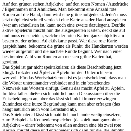
Auf den grünen stehen Adjektive, auf den roten Nomen / Ausdrücke
/ Eigennamen und Ähnliches. Man bekommt eine Anzahl rote
Karten auf die Hand, dann wird eine grüne aufgedeckt. Jede/r muss
jetzt möglichst schnell verdeckt eine Karte aus der Hand ausspielen
(wer am schnellsten ist, kann noch eine zweite dazulegen). Der/die
aktive Spieler/in mischt nun die ausgespielten Karten, deckt sie auf
und muss entscheiden, welche der roten Karten ganz subjektiv am
besten zu der grünen Adjektivkarte passt. Wer diese rote Karte
gespielt hatte, bekommt die grüne als Punkt, die Handkarten werden
wieder aufgefüllt und die nächste Runde beginnt. Wer nach einer
bestimmten Zahl von Runden am meisten grüne Karten hat,
gewinnt.
Das Spiel ist gar nicht spektakulärer, als diese Beschreibung jetzt
klingt. Trotzdem ist Äpfel zu Äpfeln für den Unterricht sehr
wertvoll. Für das Wortschatzlernen ist es ja entscheidend, dass man
die Wörter untereinander verbindet und in ein bestehendes
Netzwerk aus Wörtern einfügt. Genau das macht Äpfel zu Äpfeln.
Im Idealfall schließen sich natürlich noch Diskussionen über die
Entscheidungen an, aber das lässt sich nicht immer erzwingen.
Zumindest eine kurze Begründung kann man aber erfragen (das
hängt natürlich auch vom Lernstand ab).
Das Spielmaterial lässt sich natürlich auch anderweitig einsetzen,
zum Beispiel als Kennenlernspielchen (da spielt man ganz ohne
Adjektive – eine/r bekommt von allen anderen eine bis zwei rote
Karten, mischt diese und entscheidet sich dann für die, die ihm/ihr