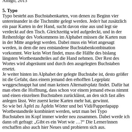
Amigo, 2013
5. Typo
Typo besteht aus Buchstabenkarten, von denen zu Beginn vier
untereinander in die Tischmitte gelegt werden. Jede/r hat zusätzlich
ein paar Karten in der Hand, sucht davon eine aus und legt sie
verdeckt auf den Tisch. Gleichzeitig wird aufgedeckt, und in der
Reihenfolge des Vorkommens im Alphabet müssen die Karten nun
in der Mitte angelegt werden. Dabei muss ein Wort angesagt
werden, in dem die neu entstandene Buchstabenkombination
vorkommt. Wer kein Wort findet, muss die Hälfte des bislang
längsten Wortbestandteiles auf die Hand nehmen. Der Rest des
Wortes wird abgeräumt und durch den ausgelegten Buchstaben
ersetzt.
Je weiter hinten im Alphabet der gelegte Buchstabe ist, desto größer
ist die Gefahr, dass einem jemand den erhofften Legeplatz
weggeschnappt hat und man keinen Alternativplatz findet. Dafür hat
man eben die Hoffnung, dass schon vor einem jemand etwas nimmt
und einen einzelnen Buchstaben zurücklässt, an den sich fast alles
anlegen lässt. Wer zuerst keine Karten mehr hat, gewinnt.
So wie bei Äpfel zu Äpfeln Wörter und bei Vidi/Papperlapapp
Wortbestandteile kombiniert werden, setzt man bei Typo
Buchstaben im Kopf immer wieder neu zusammen. Dabei werde ich
dann oft gefragt: „Gibt es ein Wort wie …?“ Die Lerner/innen
erschaffen also auch hier Neues und probieren sich aus.