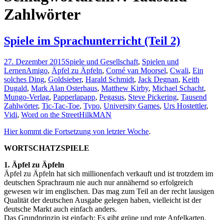
Zahlwörter
Spiele im Sprachunterricht (Teil 2)
27. Dezember 2015
Spiele und Gesellschaft
,
Spielen und
Lernen
Amigo
,
Äpfel zu Äpfeln
,
Corné van Moorsel
,
Cwali
,
Ein
solches Ding
,
Goldsieber
,
Harald Schmidt
,
Jack Degnan
,
Keith
Dugald
,
Mark Alan Osterhaus
,
Matthew Kirby
,
Michael Schacht
,
Mungo-Verlag
,
Papperlapapp
,
Pegasus
,
Steve Pickering
,
Tausend
Zahlwörter
,
Tic-Tac-Toe
,
Typo
,
University Games
,
Urs Hostettler
,
Vidi
,
Word on the Street
HilkMAN
Hier kommt die Fortsetzung von letzter Woche
.
WORTSCHATZSPIELE
1. Äpfel zu Äpfeln
Äpfel zu Äpfeln hat sich millionenfach verkauft und ist trotzdem im
deutschen Sprachraum nie auch nur annähernd so erfolgreich
gewesen wir im englischen. Das mag zum Teil an der recht lausigen
Qualität der deutschen Ausgabe gelegen haben, vielleicht ist der
deutsche Markt auch einfach anders.
Das Grundprinzip ist einfach: Es gibt grüne und rote Apfelkarten.