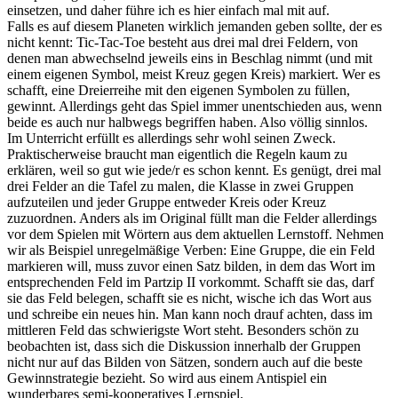
einsetzen, und daher führe ich es hier einfach mal mit auf.
Falls es auf diesem Planeten wirklich jemanden geben sollte, der es
nicht kennt: Tic-Tac-Toe besteht aus drei mal drei Feldern, von
denen man abwechselnd jeweils eins in Beschlag nimmt (und mit
einem eigenen Symbol, meist Kreuz gegen Kreis) markiert. Wer es
schafft, eine Dreierreihe mit den eigenen Symbolen zu füllen,
gewinnt. Allerdings geht das Spiel immer unentschieden aus, wenn
beide es auch nur halbwegs begriffen haben. Also völlig sinnlos.
Im Unterricht erfüllt es allerdings sehr wohl seinen Zweck.
Praktischerweise braucht man eigentlich die Regeln kaum zu
erklären, weil so gut wie jede/r es schon kennt. Es genügt, drei mal
drei Felder an die Tafel zu malen, die Klasse in zwei Gruppen
aufzuteilen und jeder Gruppe entweder Kreis oder Kreuz
zuzuordnen. Anders als im Original füllt man die Felder allerdings
vor dem Spielen mit Wörtern aus dem aktuellen Lernstoff. Nehmen
wir als Beispiel unregelmäßige Verben: Eine Gruppe, die ein Feld
markieren will, muss zuvor einen Satz bilden, in dem das Wort im
entsprechenden Feld im Partzip II vorkommt. Schafft sie das, darf
sie das Feld belegen, schafft sie es nicht, wische ich das Wort aus
und schreibe ein neues hin. Man kann noch drauf achten, dass im
mittleren Feld das schwierigste Wort steht. Besonders schön zu
beobachten ist, dass sich die Diskussion innerhalb der Gruppen
nicht nur auf das Bilden von Sätzen, sondern auch auf die beste
Gewinnstrategie bezieht. So wird aus einem Antispiel ein
wunderbares semi-kooperatives Lernspiel.