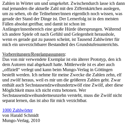
Zahlen in Wörter um und umgekehrt. Zwischendurch lasse ich dann
mal jemanden die aktuelle Zahl mit den Ziffernkärtchen auslegen,
um zu sehen, ob die Teilnehmer/innen eigentlich noch wissen, was
gerade der Stand der Dinge ist. Der Lernerfolg ist in den meisten
Fällen absolut greifbar, und damit ist schon im
Anfänger/innenbereich eine große Hürde übersprungen. Während
ich andere Spiele oft nach Gefühl und Gelegenheit heraushole,
wenn es gerade gut zu passen scheint, ist Tausend Zahlwörter für
mich ein unverzichtbarer Bestandteil des Grundstufenunterrichts.
Vorbereitungen/Regelanpassungen
:
Das von mir verwendete Exemplar ist ein älterer Prototyp, den ich
dem Autoren mal abgekauft hatte. Mittlerweile ist es aber auch
„offiziell“ verlegt und kann beim Mungo-Verlag in Göttingen
bestellt werden. Ich nehme für meine Zwecke die Zahlen zehn, elf
und zwölf heraus, weil es mir um die größeren Zahlen geht. Zwar
enthält auch Sechstausendzweihundertzwölf eine Zwölf, aber diese
Möglichkeit muss ich nicht extra betonen. Wer
Sechstausendzweihundertneunzehn versteht, muss die Zwölf nicht
separat lernen, das ist also für mich verzichtbar.
1000 Zahlwörter
von Harald Schmidt
Mungo-Verlag, 2010