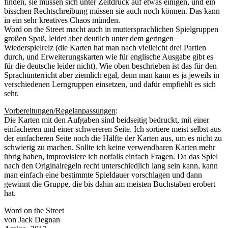
finden, sie müssen sich unter Zeitdruck auf etwas einigen, und ein
bisschen Rechtschreibung müssen sie auch noch können. Das kann
in ein sehr kreatives Chaos münden.
Word on the Street macht auch in muttersprachlichen Spielgruppen
großen Spaß, leidet aber deutlich unter dem geringen
Wiederspielreiz (die Karten hat man nach vielleicht drei Partien
durch, und Erweiterungskarten wie für englische Ausgabe gibt es
für die deutsche leider nicht). Wie oben beschrieben ist das für den
Sprachunterricht aber ziemlich egal, denn man kann es ja jeweils in
verschiedenen Lerngruppen einsetzen, und dafür empfiehlt es sich
sehr.
Vorbereitungen/Regelanpassungen
:
Die Karten mit den Aufgaben sind beidseitig bedruckt, mit einer
einfacheren und einer schwereren Seite. Ich sortiere meist selbst aus
der einfacheren Seite noch die Hälfte der Karten aus, um es nicht zu
schwierig zu machen. Sollte ich keine verwendbaren Karten mehr
übrig haben, improvisiere ich notfalls einfach Fragen. Da das Spiel
nach den Originalregeln recht unterschiedlich lang sein kann, kann
man einfach eine bestimmte Spieldauer vorschlagen und dann
gewinnt die Gruppe, die bis dahin am meisten Buchstaben erobert
hat.
Word on the Street
von Jack Degnan