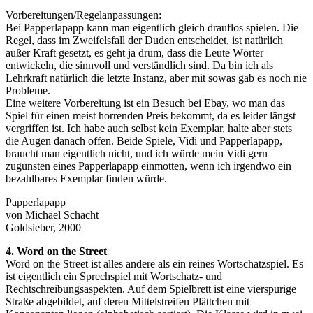
Vorbereitungen/Regelanpassungen
:
Bei Papperlapapp kann man eigentlich gleich drauflos spielen. Die
Regel, dass im Zweifelsfall der Duden entscheidet, ist natürlich
außer Kraft gesetzt, es geht ja drum, dass die Leute Wörter
entwickeln, die sinnvoll und verständlich sind. Da bin ich als
Lehrkraft natürlich die letzte Instanz, aber mit sowas gab es noch nie
Probleme.
Eine weitere Vorbereitung ist ein Besuch bei Ebay, wo man das
Spiel für einen meist horrenden Preis bekommt, da es leider längst
vergriffen ist. Ich habe auch selbst kein Exemplar, halte aber stets
die Augen danach offen. Beide Spiele, Vidi und Papperlapapp,
braucht man eigentlich nicht, und ich würde mein Vidi gern
zugunsten eines Papperlapapp einmotten, wenn ich irgendwo ein
bezahlbares Exemplar finden würde.
Papperlapapp
von Michael Schacht
Goldsieber, 2000
4. Word on the Street
Word on the Street ist alles andere als ein reines Wortschatzspiel. Es
ist eigentlich ein Sprechspiel mit Wortschatz- und
Rechtschreibungsaspekten. Auf dem Spielbrett ist eine vierspurige
Straße abgebildet, auf deren Mittelstreifen Plättchen mit