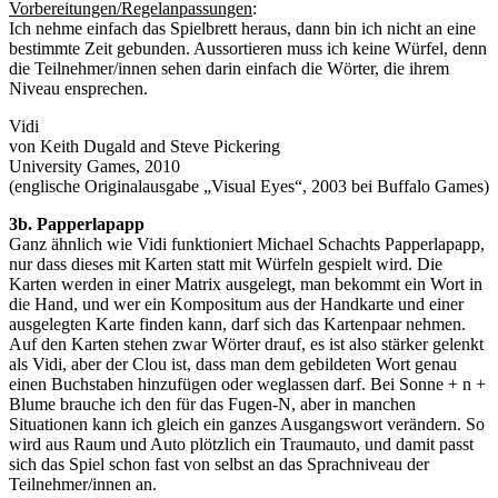
Vorbereitungen/Regelanpassungen
:
Ich nehme einfach das Spielbrett heraus, dann bin ich nicht an eine
bestimmte Zeit gebunden. Aussortieren muss ich keine Würfel, denn
die Teilnehmer/innen sehen darin einfach die Wörter, die ihrem
Niveau ensprechen.
Vidi
von Keith Dugald and Steve Pickering
University Games, 2010
(englische Originalausgabe „Visual Eyes“, 2003 bei Buffalo Games)
3b. Papperlapapp
Ganz ähnlich wie Vidi funktioniert Michael Schachts Papperlapapp,
nur dass dieses mit Karten statt mit Würfeln gespielt wird. Die
Karten werden in einer Matrix ausgelegt, man bekommt ein Wort in
die Hand, und wer ein Kompositum aus der Handkarte und einer
ausgelegten Karte finden kann, darf sich das Kartenpaar nehmen.
Auf den Karten stehen zwar Wörter drauf, es ist also stärker gelenkt
als Vidi, aber der Clou ist, dass man dem gebildeten Wort genau
einen Buchstaben hinzufügen oder weglassen darf. Bei Sonne + n +
Blume brauche ich den für das Fugen-N, aber in manchen
Situationen kann ich gleich ein ganzes Ausgangswort verändern. So
wird aus Raum und Auto plötzlich ein Traumauto, und damit passt
sich das Spiel schon fast von selbst an das Sprachniveau der
Teilnehmer/innen an.