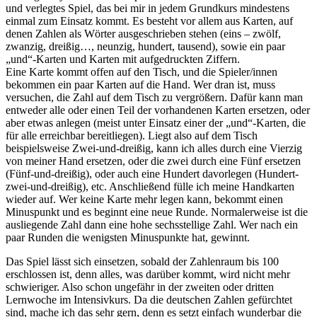
und verlegtes Spiel, das bei mir in jedem Grundkurs mindestens
einmal zum Einsatz kommt. Es besteht vor allem aus Karten, auf
denen Zahlen als Wörter ausgeschrieben stehen (eins – zwölf,
zwanzig, dreißig…, neunzig, hundert, tausend), sowie ein paar
„und“-Karten und Karten mit aufgedruckten Ziffern.
Eine Karte kommt offen auf den Tisch, und die Spieler/innen
bekommen ein paar Karten auf die Hand. Wer dran ist, muss
versuchen, die Zahl auf dem Tisch zu vergrößern. Dafür kann man
entweder alle oder einen Teil der vorhandenen Karten ersetzen, oder
aber etwas anlegen (meist unter Einsatz einer der „und“-Karten, die
für alle erreichbar bereitliegen). Liegt also auf dem Tisch
beispielsweise Zwei-und-dreißig, kann ich alles durch eine Vierzig
von meiner Hand ersetzen, oder die zwei durch eine Fünf ersetzen
(Fünf-und-dreißig), oder auch eine Hundert davorlegen (Hundert-
zwei-und-dreißig), etc. Anschließend fülle ich meine Handkarten
wieder auf. Wer keine Karte mehr legen kann, bekommt einen
Minuspunkt und es beginnt eine neue Runde. Normalerweise ist die
ausliegende Zahl dann eine hohe sechsstellige Zahl. Wer nach ein
paar Runden die wenigsten Minuspunkte hat, gewinnt.
Das Spiel lässt sich einsetzen, sobald der Zahlenraum bis 100
erschlossen ist, denn alles, was darüber kommt, wird nicht mehr
schwieriger. Also schon ungefähr in der zweiten oder dritten
Lernwoche im Intensivkurs. Da die deutschen Zahlen gefürchtet
sind, mache ich das sehr gern, denn es setzt einfach wunderbar die