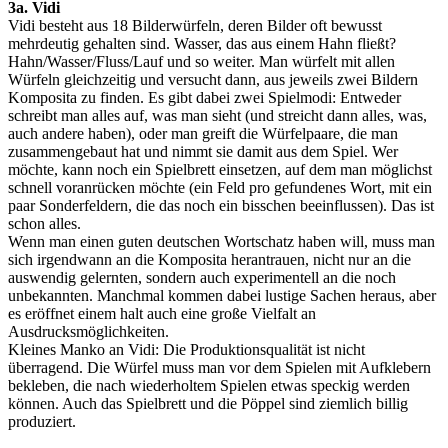
3a. Vidi
Vidi besteht aus 18 Bilderwürfeln, deren Bilder oft bewusst
mehrdeutig gehalten sind. Wasser, das aus einem Hahn fließt?
Hahn/Wasser/Fluss/Lauf und so weiter. Man würfelt mit allen
Würfeln gleichzeitig und versucht dann, aus jeweils zwei Bildern
Komposita zu finden. Es gibt dabei zwei Spielmodi: Entweder
schreibt man alles auf, was man sieht (und streicht dann alles, was,
auch andere haben), oder man greift die Würfelpaare, die man
zusammengebaut hat und nimmt sie damit aus dem Spiel. Wer
möchte, kann noch ein Spielbrett einsetzen, auf dem man möglichst
schnell voranrücken möchte (ein Feld pro gefundenes Wort, mit ein
paar Sonderfeldern, die das noch ein bisschen beeinflussen). Das ist
schon alles.
Wenn man einen guten deutschen Wortschatz haben will, muss man
sich irgendwann an die Komposita herantrauen, nicht nur an die
auswendig gelernten, sondern auch experimentell an die noch
unbekannten. Manchmal kommen dabei lustige Sachen heraus, aber
es eröffnet einem halt auch eine große Vielfalt an
Ausdrucksmöglichkeiten.
Kleines Manko an Vidi: Die Produktionsqualität ist nicht
überragend. Die Würfel muss man vor dem Spielen mit Aufklebern
bekleben, die nach wiederholtem Spielen etwas speckig werden
können. Auch das Spielbrett und die Pöppel sind ziemlich billig
produziert.