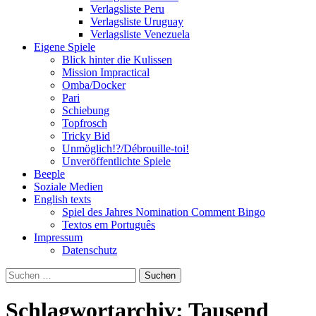
Verlagsliste Peru
Verlagsliste Uruguay
Verlagsliste Venezuela
Eigene Spiele
Blick hinter die Kulissen
Mission Impractical
Omba/Docker
Pari
Schiebung
Topfrosch
Tricky Bid
Unmöglich!?/Débrouille-toi!
Unveröffentlichte Spiele
Beeple
Soziale Medien
English texts
Spiel des Jahres Nomination Comment Bingo
Textos em Português
Impressum
Datenschutz
Suchen
nach:
Schlagwortarchiv: Tausend