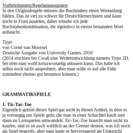
Vorbereitungen/Regelanpassungen
:
In den Originalregeln müssen die Buchstaben einen Wortanfang
bilden. Das ist viel zu schwer für Deutschlerner/innen und kann
leicht in Frust ausarten, daher erlaube ich jede
Buchstabenkombination, die irgendwo in einem benannten Wort
auftaucht.
Typo
von Corné van Moorsel
Deutsche Ausgabe von University Games, 2010
(2014 erschien bei Cwali eine Weiterentwicklung namens Typo 2D,
bei dem man wohl kreuzwortartig anbauen kann. Das habe ich
selbst noch nicht ausprobiert, aber man sollte es auf alle Fälle
zumindest ebenso gut benutzen können.)
GRAMMATIKSPIELE
1. Tic-Tac-Toe
Eigentlich gehört dieses Spiel gar nicht in diesen Artikel, in dem es
ja vorrangig um Spiele geht, die man in einer Schachtel kauft und
dann zu Lernspielen umwandelt. Tic-Tac-Toe braucht man nicht zu
kaufen, und es ist auch wirklich an der Grenze dessen, was ich noch
als Spiel begreife, aber man kann es hervorragend im Unterricht