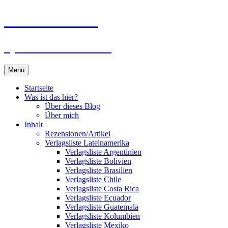
Zum
Du bist dran!
Inhalt
springen
Spiele aus aller Welt
Menü
Startseite
Was ist das hier?
Über dieses Blog
Über mich
Inhalt
Rezensionen/Artikel
Verlagsliste Lateinamerika
Verlagsliste Argentinien
Verlagsliste Bolivien
Verlagsliste Brasilien
Verlagsliste Chile
Verlagsliste Costa Rica
Verlagsliste Ecuador
Verlagsliste Guatemala
Verlagsliste Kolumbien
Verlagsliste Mexiko