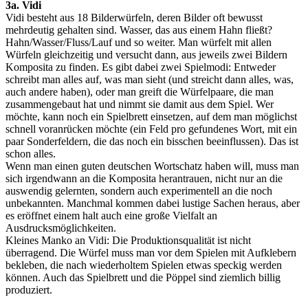
3a. Vidi
Vidi besteht aus 18 Bilderwürfeln, deren Bilder oft bewusst
mehrdeutig gehalten sind. Wasser, das aus einem Hahn fließt?
Hahn/Wasser/Fluss/Lauf und so weiter. Man würfelt mit allen
Würfeln gleichzeitig und versucht dann, aus jeweils zwei Bildern
Komposita zu finden. Es gibt dabei zwei Spielmodi: Entweder
schreibt man alles auf, was man sieht (und streicht dann alles, was,
auch andere haben), oder man greift die Würfelpaare, die man
zusammengebaut hat und nimmt sie damit aus dem Spiel. Wer
möchte, kann noch ein Spielbrett einsetzen, auf dem man möglichst
schnell voranrücken möchte (ein Feld pro gefundenes Wort, mit ein
paar Sonderfeldern, die das noch ein bisschen beeinflussen). Das ist
schon alles.
Wenn man einen guten deutschen Wortschatz haben will, muss man
sich irgendwann an die Komposita herantrauen, nicht nur an die
auswendig gelernten, sondern auch experimentell an die noch
unbekannten. Manchmal kommen dabei lustige Sachen heraus, aber
es eröffnet einem halt auch eine große Vielfalt an
Ausdrucksmöglichkeiten.
Kleines Manko an Vidi: Die Produktionsqualität ist nicht
überragend. Die Würfel muss man vor dem Spielen mit Aufklebern
bekleben, die nach wiederholtem Spielen etwas speckig werden
können. Auch das Spielbrett und die Pöppel sind ziemlich billig
produziert.