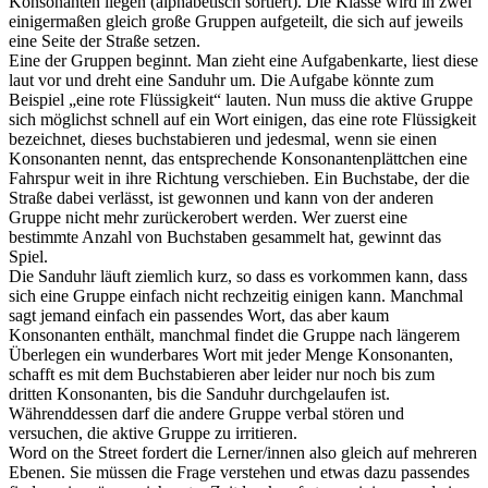
Konsonanten liegen (alphabetisch sortiert). Die Klasse wird in zwei
einigermaßen gleich große Gruppen aufgeteilt, die sich auf jeweils
eine Seite der Straße setzen.
Eine der Gruppen beginnt. Man zieht eine Aufgabenkarte, liest diese
laut vor und dreht eine Sanduhr um. Die Aufgabe könnte zum
Beispiel „eine rote Flüssigkeit“ lauten. Nun muss die aktive Gruppe
sich möglichst schnell auf ein Wort einigen, das eine rote Flüssigkeit
bezeichnet, dieses buchstabieren und jedesmal, wenn sie einen
Konsonanten nennt, das entsprechende Konsonantenplättchen eine
Fahrspur weit in ihre Richtung verschieben. Ein Buchstabe, der die
Straße dabei verlässt, ist gewonnen und kann von der anderen
Gruppe nicht mehr zurückerobert werden. Wer zuerst eine
bestimmte Anzahl von Buchstaben gesammelt hat, gewinnt das
Spiel.
Die Sanduhr läuft ziemlich kurz, so dass es vorkommen kann, dass
sich eine Gruppe einfach nicht rechzeitig einigen kann. Manchmal
sagt jemand einfach ein passendes Wort, das aber kaum
Konsonanten enthält, manchmal findet die Gruppe nach längerem
Überlegen ein wunderbares Wort mit jeder Menge Konsonanten,
schafft es mit dem Buchstabieren aber leider nur noch bis zum
dritten Konsonanten, bis die Sanduhr durchgelaufen ist.
Währenddessen darf die andere Gruppe verbal stören und
versuchen, die aktive Gruppe zu irritieren.
Word on the Street fordert die Lerner/innen also gleich auf mehreren
Ebenen. Sie müssen die Frage verstehen und etwas dazu passendes