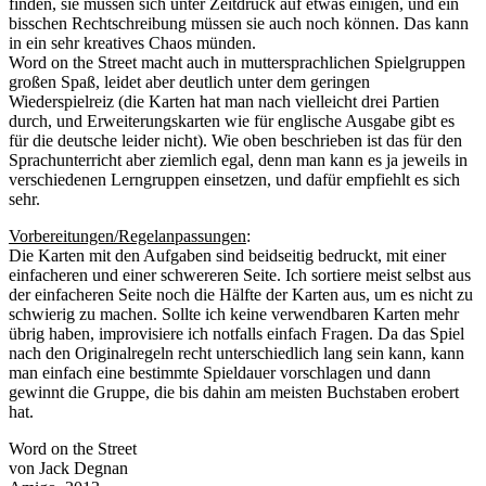
finden, sie müssen sich unter Zeitdruck auf etwas einigen, und ein
bisschen Rechtschreibung müssen sie auch noch können. Das kann
in ein sehr kreatives Chaos münden.
Word on the Street macht auch in muttersprachlichen Spielgruppen
großen Spaß, leidet aber deutlich unter dem geringen
Wiederspielreiz (die Karten hat man nach vielleicht drei Partien
durch, und Erweiterungskarten wie für englische Ausgabe gibt es
für die deutsche leider nicht). Wie oben beschrieben ist das für den
Sprachunterricht aber ziemlich egal, denn man kann es ja jeweils in
verschiedenen Lerngruppen einsetzen, und dafür empfiehlt es sich
sehr.
Vorbereitungen/Regelanpassungen
:
Die Karten mit den Aufgaben sind beidseitig bedruckt, mit einer
einfacheren und einer schwereren Seite. Ich sortiere meist selbst aus
der einfacheren Seite noch die Hälfte der Karten aus, um es nicht zu
schwierig zu machen. Sollte ich keine verwendbaren Karten mehr
übrig haben, improvisiere ich notfalls einfach Fragen. Da das Spiel
nach den Originalregeln recht unterschiedlich lang sein kann, kann
man einfach eine bestimmte Spieldauer vorschlagen und dann
gewinnt die Gruppe, die bis dahin am meisten Buchstaben erobert
hat.
Word on the Street
von Jack Degnan