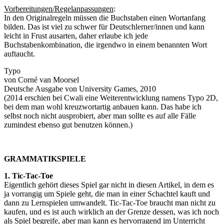
Vorbereitungen/Regelanpassungen
:
In den Originalregeln müssen die Buchstaben einen Wortanfang
bilden. Das ist viel zu schwer für Deutschlerner/innen und kann
leicht in Frust ausarten, daher erlaube ich jede
Buchstabenkombination, die irgendwo in einem benannten Wort
auftaucht.
Typo
von Corné van Moorsel
Deutsche Ausgabe von University Games, 2010
(2014 erschien bei Cwali eine Weiterentwicklung namens Typo 2D,
bei dem man wohl kreuzwortartig anbauen kann. Das habe ich
selbst noch nicht ausprobiert, aber man sollte es auf alle Fälle
zumindest ebenso gut benutzen können.)
GRAMMATIKSPIELE
1. Tic-Tac-Toe
Eigentlich gehört dieses Spiel gar nicht in diesen Artikel, in dem es
ja vorrangig um Spiele geht, die man in einer Schachtel kauft und
dann zu Lernspielen umwandelt. Tic-Tac-Toe braucht man nicht zu
kaufen, und es ist auch wirklich an der Grenze dessen, was ich noch
als Spiel begreife, aber man kann es hervorragend im Unterricht