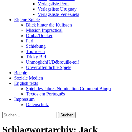
Verlagsliste Peru
Verlagsliste Uruguay
Verlagsliste Venezuela
Eigene Spiele
Blick hinter die Kulissen
Mission Impractical
Omba/Docker
Pari
Schiebung
Topfrosch
Tricky Bid
Unmöglich!?/Débrouille-toi!
Unveröffentlichte Spiele
Beeple
Soziale Medien
English texts
Spiel des Jahres Nomination Comment Bingo
Textos em Português
Impressum
Datenschutz
Suchen
nach:
Schlagwortarchiv: Jack