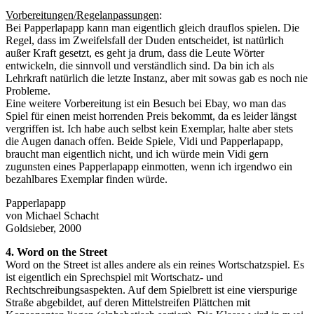
Vorbereitungen/Regelanpassungen
:
Bei Papperlapapp kann man eigentlich gleich drauflos spielen. Die
Regel, dass im Zweifelsfall der Duden entscheidet, ist natürlich
außer Kraft gesetzt, es geht ja drum, dass die Leute Wörter
entwickeln, die sinnvoll und verständlich sind. Da bin ich als
Lehrkraft natürlich die letzte Instanz, aber mit sowas gab es noch nie
Probleme.
Eine weitere Vorbereitung ist ein Besuch bei Ebay, wo man das
Spiel für einen meist horrenden Preis bekommt, da es leider längst
vergriffen ist. Ich habe auch selbst kein Exemplar, halte aber stets
die Augen danach offen. Beide Spiele, Vidi und Papperlapapp,
braucht man eigentlich nicht, und ich würde mein Vidi gern
zugunsten eines Papperlapapp einmotten, wenn ich irgendwo ein
bezahlbares Exemplar finden würde.
Papperlapapp
von Michael Schacht
Goldsieber, 2000
4. Word on the Street
Word on the Street ist alles andere als ein reines Wortschatzspiel. Es
ist eigentlich ein Sprechspiel mit Wortschatz- und
Rechtschreibungsaspekten. Auf dem Spielbrett ist eine vierspurige
Straße abgebildet, auf deren Mittelstreifen Plättchen mit