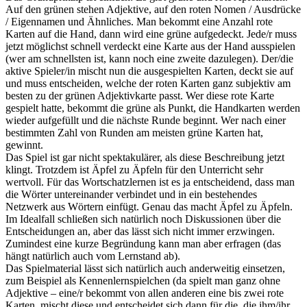
Auf den grünen stehen Adjektive, auf den roten Nomen / Ausdrücke
/ Eigennamen und Ähnliches. Man bekommt eine Anzahl rote
Karten auf die Hand, dann wird eine grüne aufgedeckt. Jede/r muss
jetzt möglichst schnell verdeckt eine Karte aus der Hand ausspielen
(wer am schnellsten ist, kann noch eine zweite dazulegen). Der/die
aktive Spieler/in mischt nun die ausgespielten Karten, deckt sie auf
und muss entscheiden, welche der roten Karten ganz subjektiv am
besten zu der grünen Adjektivkarte passt. Wer diese rote Karte
gespielt hatte, bekommt die grüne als Punkt, die Handkarten werden
wieder aufgefüllt und die nächste Runde beginnt. Wer nach einer
bestimmten Zahl von Runden am meisten grüne Karten hat,
gewinnt.
Das Spiel ist gar nicht spektakulärer, als diese Beschreibung jetzt
klingt. Trotzdem ist Äpfel zu Äpfeln für den Unterricht sehr
wertvoll. Für das Wortschatzlernen ist es ja entscheidend, dass man
die Wörter untereinander verbindet und in ein bestehendes
Netzwerk aus Wörtern einfügt. Genau das macht Äpfel zu Äpfeln.
Im Idealfall schließen sich natürlich noch Diskussionen über die
Entscheidungen an, aber das lässt sich nicht immer erzwingen.
Zumindest eine kurze Begründung kann man aber erfragen (das
hängt natürlich auch vom Lernstand ab).
Das Spielmaterial lässt sich natürlich auch anderweitig einsetzen,
zum Beispiel als Kennenlernspielchen (da spielt man ganz ohne
Adjektive – eine/r bekommt von allen anderen eine bis zwei rote
Karten, mischt diese und entscheidet sich dann für die, die ihm/ihr