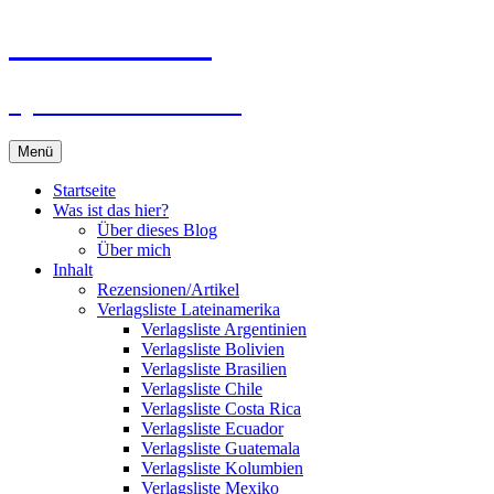
Zum
Du bist dran!
Inhalt
springen
Spiele aus aller Welt
Menü
Startseite
Was ist das hier?
Über dieses Blog
Über mich
Inhalt
Rezensionen/Artikel
Verlagsliste Lateinamerika
Verlagsliste Argentinien
Verlagsliste Bolivien
Verlagsliste Brasilien
Verlagsliste Chile
Verlagsliste Costa Rica
Verlagsliste Ecuador
Verlagsliste Guatemala
Verlagsliste Kolumbien
Verlagsliste Mexiko