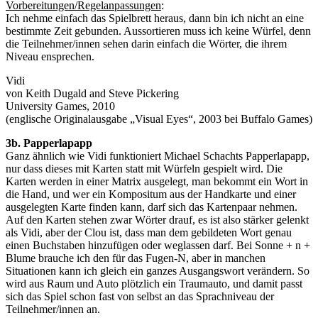
Vorbereitungen/Regelanpassungen
:
Ich nehme einfach das Spielbrett heraus, dann bin ich nicht an eine
bestimmte Zeit gebunden. Aussortieren muss ich keine Würfel, denn
die Teilnehmer/innen sehen darin einfach die Wörter, die ihrem
Niveau ensprechen.
Vidi
von Keith Dugald and Steve Pickering
University Games, 2010
(englische Originalausgabe „Visual Eyes“, 2003 bei Buffalo Games)
3b. Papperlapapp
Ganz ähnlich wie Vidi funktioniert Michael Schachts Papperlapapp,
nur dass dieses mit Karten statt mit Würfeln gespielt wird. Die
Karten werden in einer Matrix ausgelegt, man bekommt ein Wort in
die Hand, und wer ein Kompositum aus der Handkarte und einer
ausgelegten Karte finden kann, darf sich das Kartenpaar nehmen.
Auf den Karten stehen zwar Wörter drauf, es ist also stärker gelenkt
als Vidi, aber der Clou ist, dass man dem gebildeten Wort genau
einen Buchstaben hinzufügen oder weglassen darf. Bei Sonne + n +
Blume brauche ich den für das Fugen-N, aber in manchen
Situationen kann ich gleich ein ganzes Ausgangswort verändern. So
wird aus Raum und Auto plötzlich ein Traumauto, und damit passt
sich das Spiel schon fast von selbst an das Sprachniveau der
Teilnehmer/innen an.