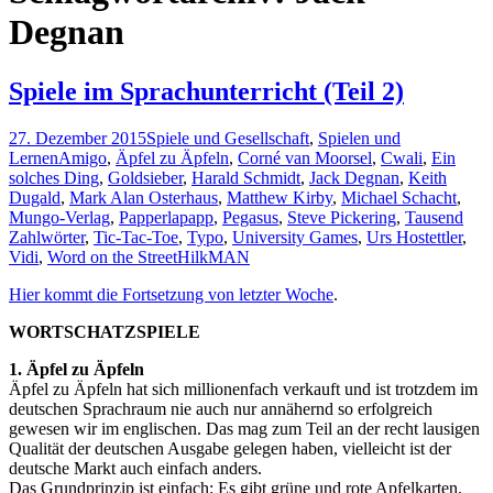
Degnan
Spiele im Sprachunterricht (Teil 2)
27. Dezember 2015
Spiele und Gesellschaft
,
Spielen und
Lernen
Amigo
,
Äpfel zu Äpfeln
,
Corné van Moorsel
,
Cwali
,
Ein
solches Ding
,
Goldsieber
,
Harald Schmidt
,
Jack Degnan
,
Keith
Dugald
,
Mark Alan Osterhaus
,
Matthew Kirby
,
Michael Schacht
,
Mungo-Verlag
,
Papperlapapp
,
Pegasus
,
Steve Pickering
,
Tausend
Zahlwörter
,
Tic-Tac-Toe
,
Typo
,
University Games
,
Urs Hostettler
,
Vidi
,
Word on the Street
HilkMAN
Hier kommt die Fortsetzung von letzter Woche
.
WORTSCHATZSPIELE
1. Äpfel zu Äpfeln
Äpfel zu Äpfeln hat sich millionenfach verkauft und ist trotzdem im
deutschen Sprachraum nie auch nur annähernd so erfolgreich
gewesen wir im englischen. Das mag zum Teil an der recht lausigen
Qualität der deutschen Ausgabe gelegen haben, vielleicht ist der
deutsche Markt auch einfach anders.
Das Grundprinzip ist einfach: Es gibt grüne und rote Apfelkarten.