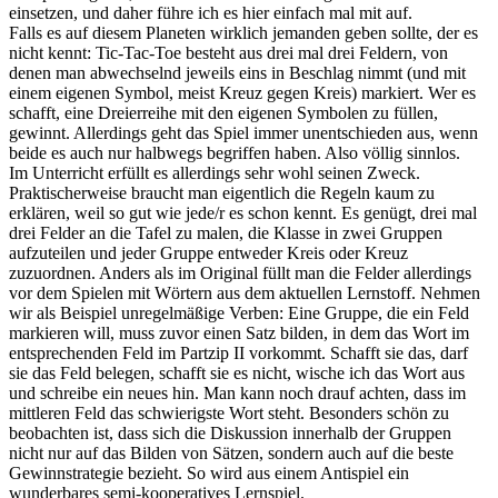
einsetzen, und daher führe ich es hier einfach mal mit auf.
Falls es auf diesem Planeten wirklich jemanden geben sollte, der es
nicht kennt: Tic-Tac-Toe besteht aus drei mal drei Feldern, von
denen man abwechselnd jeweils eins in Beschlag nimmt (und mit
einem eigenen Symbol, meist Kreuz gegen Kreis) markiert. Wer es
schafft, eine Dreierreihe mit den eigenen Symbolen zu füllen,
gewinnt. Allerdings geht das Spiel immer unentschieden aus, wenn
beide es auch nur halbwegs begriffen haben. Also völlig sinnlos.
Im Unterricht erfüllt es allerdings sehr wohl seinen Zweck.
Praktischerweise braucht man eigentlich die Regeln kaum zu
erklären, weil so gut wie jede/r es schon kennt. Es genügt, drei mal
drei Felder an die Tafel zu malen, die Klasse in zwei Gruppen
aufzuteilen und jeder Gruppe entweder Kreis oder Kreuz
zuzuordnen. Anders als im Original füllt man die Felder allerdings
vor dem Spielen mit Wörtern aus dem aktuellen Lernstoff. Nehmen
wir als Beispiel unregelmäßige Verben: Eine Gruppe, die ein Feld
markieren will, muss zuvor einen Satz bilden, in dem das Wort im
entsprechenden Feld im Partzip II vorkommt. Schafft sie das, darf
sie das Feld belegen, schafft sie es nicht, wische ich das Wort aus
und schreibe ein neues hin. Man kann noch drauf achten, dass im
mittleren Feld das schwierigste Wort steht. Besonders schön zu
beobachten ist, dass sich die Diskussion innerhalb der Gruppen
nicht nur auf das Bilden von Sätzen, sondern auch auf die beste
Gewinnstrategie bezieht. So wird aus einem Antispiel ein
wunderbares semi-kooperatives Lernspiel.