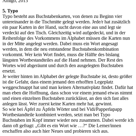
Amigo, 2013
5. Typo
Typo besteht aus Buchstabenkarten, von denen zu Beginn vier
untereinander in die Tischmitte gelegt werden. Jede/r hat zusätzlich
ein paar Karten in der Hand, sucht davon eine aus und legt sie
verdeckt auf den Tisch. Gleichzeitig wird aufgedeckt, und in der
Reihenfolge des Vorkommens im Alphabet müssen die Karten nun
in der Mitte angelegt werden. Dabei muss ein Wort angesagt
werden, in dem die neu entstandene Buchstabenkombination
vorkommt. Wer kein Wort findet, muss die Hälfte des bislang
längsten Wortbestandteiles auf die Hand nehmen. Der Rest des
Wortes wird abgeräumt und durch den ausgelegten Buchstaben
ersetzt.
Je weiter hinten im Alphabet der gelegte Buchstabe ist, desto größer
ist die Gefahr, dass einem jemand den erhofften Legeplatz
weggeschnappt hat und man keinen Alternativplatz findet. Dafür hat
man eben die Hoffnung, dass schon vor einem jemand etwas nimmt
und einen einzelnen Buchstaben zurücklässt, an den sich fast alles
anlegen lässt. Wer zuerst keine Karten mehr hat, gewinnt.
So wie bei Äpfel zu Äpfeln Wörter und bei Vidi/Papperlapapp
Wortbestandteile kombiniert werden, setzt man bei Typo
Buchstaben im Kopf immer wieder neu zusammen. Dabei werde ich
dann oft gefragt: „Gibt es ein Wort wie …?“ Die Lerner/innen
erschaffen also auch hier Neues und probieren sich aus.