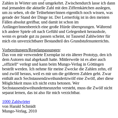
Zahlen in Wörter um und umgekehrt. Zwischendurch lasse ich dann
mal jemanden die aktuelle Zahl mit den Ziffernkärtchen auslegen,
um zu sehen, ob die Teilnehmer/innen eigentlich noch wissen, was
gerade der Stand der Dinge ist. Der Lernerfolg ist in den meisten
Fällen absolut greifbar, und damit ist schon im
Anfänger/innenbereich eine große Hürde übersprungen. Während
ich andere Spiele oft nach Gefühl und Gelegenheit heraushole,
wenn es gerade gut zu passen scheint, ist Tausend Zahlwörter für
mich ein unverzichtbarer Bestandteil des Grundstufenunterrichts.
Vorbereitungen/Regelanpassungen
:
Das von mir verwendete Exemplar ist ein älterer Prototyp, den ich
dem Autoren mal abgekauft hatte. Mittlerweile ist es aber auch
„offiziell“ verlegt und kann beim Mungo-Verlag in Göttingen
bestellt werden. Ich nehme für meine Zwecke die Zahlen zehn, elf
und zwölf heraus, weil es mir um die größeren Zahlen geht. Zwar
enthält auch Sechstausendzweihundertzwölf eine Zwölf, aber diese
Möglichkeit muss ich nicht extra betonen. Wer
Sechstausendzweihundertneunzehn versteht, muss die Zwölf nicht
separat lernen, das ist also für mich verzichtbar.
1000 Zahlwörter
von Harald Schmidt
Mungo-Verlag, 2010