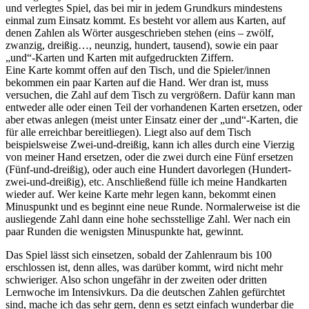
und verlegtes Spiel, das bei mir in jedem Grundkurs mindestens
einmal zum Einsatz kommt. Es besteht vor allem aus Karten, auf
denen Zahlen als Wörter ausgeschrieben stehen (eins – zwölf,
zwanzig, dreißig…, neunzig, hundert, tausend), sowie ein paar
„und“-Karten und Karten mit aufgedruckten Ziffern.
Eine Karte kommt offen auf den Tisch, und die Spieler/innen
bekommen ein paar Karten auf die Hand. Wer dran ist, muss
versuchen, die Zahl auf dem Tisch zu vergrößern. Dafür kann man
entweder alle oder einen Teil der vorhandenen Karten ersetzen, oder
aber etwas anlegen (meist unter Einsatz einer der „und“-Karten, die
für alle erreichbar bereitliegen). Liegt also auf dem Tisch
beispielsweise Zwei-und-dreißig, kann ich alles durch eine Vierzig
von meiner Hand ersetzen, oder die zwei durch eine Fünf ersetzen
(Fünf-und-dreißig), oder auch eine Hundert davorlegen (Hundert-
zwei-und-dreißig), etc. Anschließend fülle ich meine Handkarten
wieder auf. Wer keine Karte mehr legen kann, bekommt einen
Minuspunkt und es beginnt eine neue Runde. Normalerweise ist die
ausliegende Zahl dann eine hohe sechsstellige Zahl. Wer nach ein
paar Runden die wenigsten Minuspunkte hat, gewinnt.
Das Spiel lässt sich einsetzen, sobald der Zahlenraum bis 100
erschlossen ist, denn alles, was darüber kommt, wird nicht mehr
schwieriger. Also schon ungefähr in der zweiten oder dritten
Lernwoche im Intensivkurs. Da die deutschen Zahlen gefürchtet
sind, mache ich das sehr gern, denn es setzt einfach wunderbar die