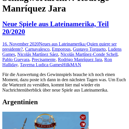
Manríquez Jara
Neue Spiele aus Lateinamerika, Teil
20/2020
16. November 2020
Neues aus Lateinamerika
¿Quien quiere ser
presidente?
,
Carnavalesco
,
Emporous
,
Gustavo Torqueto
,
Ludens
Games
,
Nicolás Martínez Sáez
,
Nicolás Martínez-Conde Schell
,
Pablo Guevara
,
Precisamente
,
Rodrigo Manríquez Jara
,
Ron
Halliday
,
Taverna Ludica Games
HilkMAN
Für die Auswertung des Gewinnspiels brauche ich noch einen
Moment, dazu poste ich dann in den nächsten Tagen was. Um Euch
die Wartezeit zu versüßen, kommt hier mal wieder ein
Nachrichtenüberblick über neue Spiele aus Lateinamerika.
Argentinien