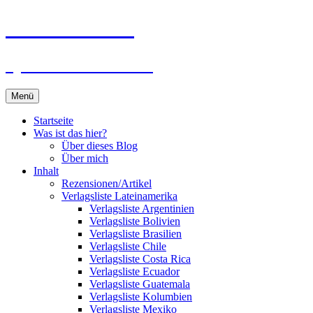
Zum
Du bist dran!
Inhalt
springen
Spiele aus aller Welt
Menü
Startseite
Was ist das hier?
Über dieses Blog
Über mich
Inhalt
Rezensionen/Artikel
Verlagsliste Lateinamerika
Verlagsliste Argentinien
Verlagsliste Bolivien
Verlagsliste Brasilien
Verlagsliste Chile
Verlagsliste Costa Rica
Verlagsliste Ecuador
Verlagsliste Guatemala
Verlagsliste Kolumbien
Verlagsliste Mexiko