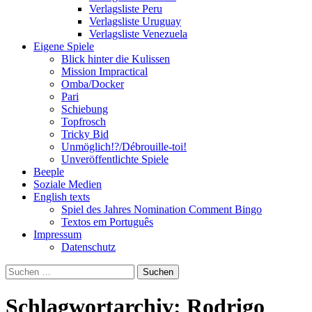
Verlagsliste Peru
Verlagsliste Uruguay
Verlagsliste Venezuela
Eigene Spiele
Blick hinter die Kulissen
Mission Impractical
Omba/Docker
Pari
Schiebung
Topfrosch
Tricky Bid
Unmöglich!?/Débrouille-toi!
Unveröffentlichte Spiele
Beeple
Soziale Medien
English texts
Spiel des Jahres Nomination Comment Bingo
Textos em Português
Impressum
Datenschutz
Suchen
nach:
Schlagwortarchiv: Rodrigo