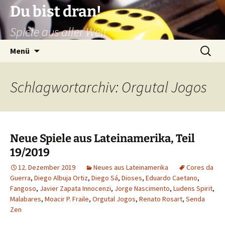
Zum
Du bist dran!
Inhalt
Spiele aus aller Welt
springen
Suchen
Menü
nach:
Schlagwortarchiv: Orgutal Jogos
Neue Spiele aus Lateinamerika, Teil
19/2019
12. Dezember 2019
Neues aus Lateinamerika
Cores da
Guerra
,
Diego Albuja Ortiz
,
Diego Sá
,
Dioses
,
Eduardo Caetano
,
Fangoso
,
Javier Zapata Innocenzi
,
Jorge Nascimento
,
Ludens Spirit
,
Malabares
,
Moacir P. Fraile
,
Orgutal Jogos
,
Renato Rosart
,
Senda
Zen