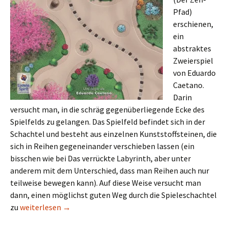
Pfad)
erschienen,
ein
abstraktes
Zweierspiel
von Eduardo
Caetano.
Darin
versucht man, in die schräg gegenüberliegende Ecke des
Spielfelds zu gelangen. Das Spielfeld befindet sich in der
Schachtel und besteht aus einzelnen Kunststoffsteinen, die
sich in Reihen gegeneinander verschieben lassen (ein
bisschen wie bei Das verrückte Labyrinth, aber unter
anderem mit dem Unterschied, dass man Reihen auch nur
teilweise bewegen kann). Auf diese Weise versucht man
dann, einen möglichst guten Weg durch die Spieleschachtel
Neue Spiele aus Lateinamerika, Teil 19/2019
zu
weiterlesen
→