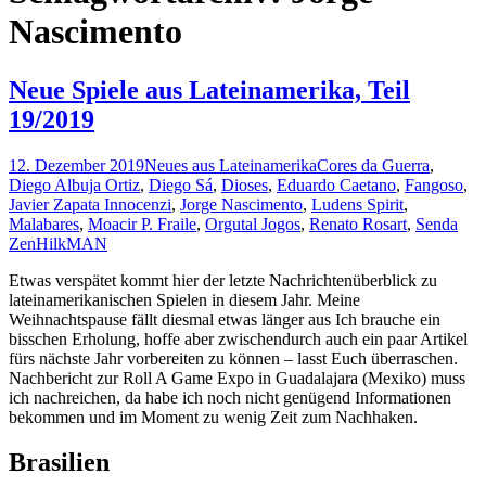
Nascimento
Neue Spiele aus Lateinamerika, Teil
19/2019
12. Dezember 2019
Neues aus Lateinamerika
Cores da Guerra
,
Diego Albuja Ortiz
,
Diego Sá
,
Dioses
,
Eduardo Caetano
,
Fangoso
,
Javier Zapata Innocenzi
,
Jorge Nascimento
,
Ludens Spirit
,
Malabares
,
Moacir P. Fraile
,
Orgutal Jogos
,
Renato Rosart
,
Senda
Zen
HilkMAN
Etwas verspätet kommt hier der letzte Nachrichtenüberblick zu
lateinamerikanischen Spielen in diesem Jahr. Meine
Weihnachtspause fällt diesmal etwas länger aus Ich brauche ein
bisschen Erholung, hoffe aber zwischendurch auch ein paar Artikel
fürs nächste Jahr vorbereiten zu können – lasst Euch überraschen.
Nachbericht zur Roll A Game Expo in Guadalajara (Mexiko) muss
ich nachreichen, da habe ich noch nicht genügend Informationen
bekommen und im Moment zu wenig Zeit zum Nachhaken.
Brasilien