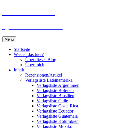
Zum
Du bist dran!
Inhalt
springen
Spiele aus aller Welt
Menü
Startseite
Was ist das hier?
Über dieses Blog
Über mich
Inhalt
Rezensionen/Artikel
Verlagsliste Lateinamerika
Verlagsliste Argentinien
Verlagsliste Bolivien
Verlagsliste Brasilien
Verlagsliste Chile
Verlagsliste Costa Rica
Verlagsliste Ecuador
Verlagsliste Guatemala
Verlagsliste Kolumbien
Verlagsliste Mexiko