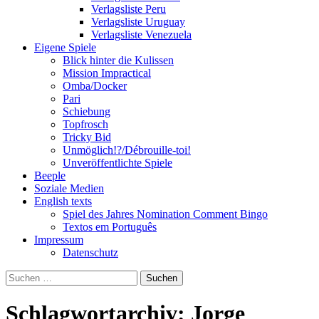
Verlagsliste Peru
Verlagsliste Uruguay
Verlagsliste Venezuela
Eigene Spiele
Blick hinter die Kulissen
Mission Impractical
Omba/Docker
Pari
Schiebung
Topfrosch
Tricky Bid
Unmöglich!?/Débrouille-toi!
Unveröffentlichte Spiele
Beeple
Soziale Medien
English texts
Spiel des Jahres Nomination Comment Bingo
Textos em Português
Impressum
Datenschutz
Suchen
nach:
Schlagwortarchiv: Jorge