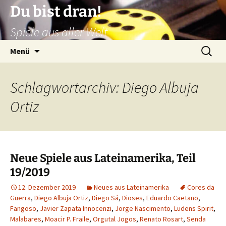
Zum
Du bist dran!
Inhalt
Spiele aus aller Welt
springen
Suchen
Menü
nach:
Schlagwortarchiv: Diego Albuja
Ortiz
Neue Spiele aus Lateinamerika, Teil
19/2019
12. Dezember 2019
Neues aus Lateinamerika
Cores da
Guerra
,
Diego Albuja Ortiz
,
Diego Sá
,
Dioses
,
Eduardo Caetano
,
Fangoso
,
Javier Zapata Innocenzi
,
Jorge Nascimento
,
Ludens Spirit
,
Malabares
,
Moacir P. Fraile
,
Orgutal Jogos
,
Renato Rosart
,
Senda