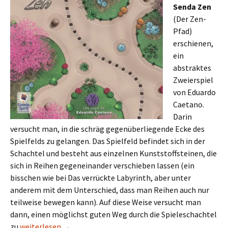
Senda Zen
(Der Zen-
Pfad)
erschienen,
ein
abstraktes
Zweierspiel
von Eduardo
Caetano.
Darin
versucht man, in die schräg gegenüberliegende Ecke des
Spielfelds zu gelangen. Das Spielfeld befindet sich in der
Schachtel und besteht aus einzelnen Kunststoffsteinen, die
sich in Reihen gegeneinander verschieben lassen (ein
bisschen wie bei Das verrückte Labyrinth, aber unter
anderem mit dem Unterschied, dass man Reihen auch nur
teilweise bewegen kann). Auf diese Weise versucht man
dann, einen möglichst guten Weg durch die Spieleschachtel
Neue Spiele aus Lateinamerika, Teil 19/2019
zu
weiterlesen
→