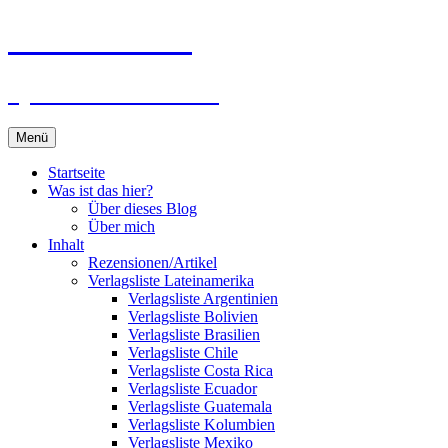
Zum
Du bist dran!
Inhalt
springen
Spiele aus aller Welt
Menü
Startseite
Was ist das hier?
Über dieses Blog
Über mich
Inhalt
Rezensionen/Artikel
Verlagsliste Lateinamerika
Verlagsliste Argentinien
Verlagsliste Bolivien
Verlagsliste Brasilien
Verlagsliste Chile
Verlagsliste Costa Rica
Verlagsliste Ecuador
Verlagsliste Guatemala
Verlagsliste Kolumbien
Verlagsliste Mexiko