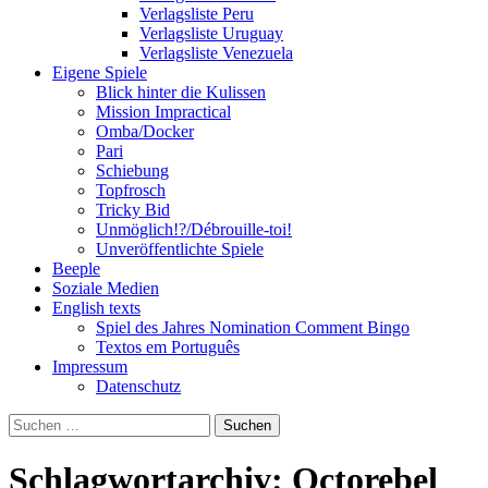
Verlagsliste Peru
Verlagsliste Uruguay
Verlagsliste Venezuela
Eigene Spiele
Blick hinter die Kulissen
Mission Impractical
Omba/Docker
Pari
Schiebung
Topfrosch
Tricky Bid
Unmöglich!?/Débrouille-toi!
Unveröffentlichte Spiele
Beeple
Soziale Medien
English texts
Spiel des Jahres Nomination Comment Bingo
Textos em Português
Impressum
Datenschutz
Suchen
nach:
Schlagwortarchiv: Octorebel