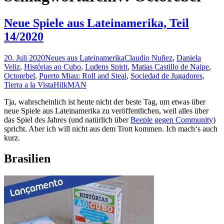
Neue Spiele aus Lateinamerika, Teil
14/2020
20. Juli 2020
Neues aus Lateinamerika
Claudio Nuñez
,
Daniela
Veliz
,
Histórias ao Cubo
,
Ludens Spirit
,
Matias Castillo de Naipe
,
Octorebel
,
Puerto Miau: Roll and Steal
,
Sociedad de Jugadores
,
Tierra a la Vista
HilkMAN
Tja, wahrscheinlich ist heute nicht der beste Tag, um etwas über
neue Spiele aus Lateinamerika zu veröffentlichen, weil alles über
das Spiel des Jahres (und natürlich über
Beeple gegen Community
)
spricht. Aber ich will nicht aus dem Trott kommen. Ich mach‘s auch
kurz.
Brasilien