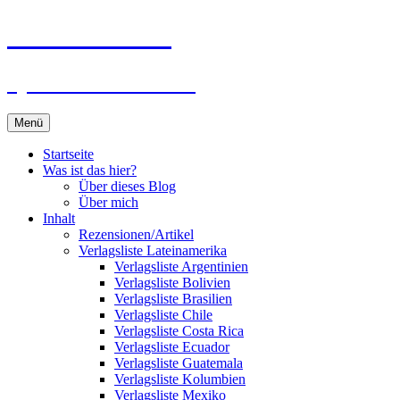
Zum
Du bist dran!
Inhalt
springen
Spiele aus aller Welt
Menü
Startseite
Was ist das hier?
Über dieses Blog
Über mich
Inhalt
Rezensionen/Artikel
Verlagsliste Lateinamerika
Verlagsliste Argentinien
Verlagsliste Bolivien
Verlagsliste Brasilien
Verlagsliste Chile
Verlagsliste Costa Rica
Verlagsliste Ecuador
Verlagsliste Guatemala
Verlagsliste Kolumbien
Verlagsliste Mexiko