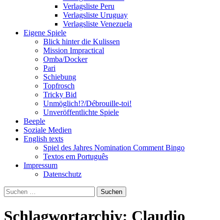
Verlagsliste Peru
Verlagsliste Uruguay
Verlagsliste Venezuela
Eigene Spiele
Blick hinter die Kulissen
Mission Impractical
Omba/Docker
Pari
Schiebung
Topfrosch
Tricky Bid
Unmöglich!?/Débrouille-toi!
Unveröffentlichte Spiele
Beeple
Soziale Medien
English texts
Spiel des Jahres Nomination Comment Bingo
Textos em Português
Impressum
Datenschutz
Suchen
nach:
Schlagwortarchiv: Claudio