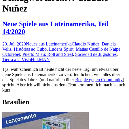
Nuñez
Neue Spiele aus Lateinamerika, Teil
14/2020
20. Juli 2020
Neues aus Lateinamerika
Claudio Nuñez
,
Daniela
Veliz
,
Histórias ao Cubo
,
Ludens Spirit
,
Matias Castillo de Naipe
,
Octorebel
,
Puerto Miau: Roll and Steal
,
Sociedad de Jugadores
,
Tierra a la Vista
HilkMAN
Tja, wahrscheinlich ist heute nicht der beste Tag, um etwas über
neue Spiele aus Lateinamerika zu veröffentlichen, weil alles über
das Spiel des Jahres (und natürlich über
Beeple gegen Community
)
spricht. Aber ich will nicht aus dem Trott kommen. Ich mach‘s auch
kurz.
Brasilien