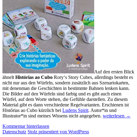
Auf den ersten Blick
ähnelt
Histórias ao Cubo
Rory‘s Story Cubes, allerdings besteht es
nicht nur aus den Würfeln, sondern zusätzlich aus Szenariokarten,
mit denenman die Geschichten in bestimmte Bahnen lenken kann.
Die Bilder auf den Würfeln sind farbig und es gibt auch einen
Würfel, auf dem Worte stehen, die Gefühle darstellen. Zu diesem
Material gibt es dann verschiedene Regelvarianten. Erschienen ist
Histórias ao Cubo kürzlich bei
Ludens Spirit
. Autor*in und
Neue
Illustrator*in sind meines Wissens nicht angegeben.
weiterlesen
→
Spiele
Kommentar hinterlassen
aus
Datenschutz
Stolz präsentiert von WordPress
Lateinamerika,