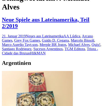
Alves
Neue Spiele aus Lateinamerika, Teil
2/2019
21. Januar 2019
Neues aus Lateinamerika
AA Lúdica
,
Arcano
Games
,
Grey Fox Games
,
Guido D. Cegarra
,
Marcelo Bissoli
,
Marco Aurelio Tayt-son
,
Meeple BR Jogos
,
Michael Alves
,
Quix!
,
Santiago Rodriguez
,
Sucesos Argentinos
,
TGM Editora
,
Triora -
Cidade das Bruxas
HilkMAN
Argentinien