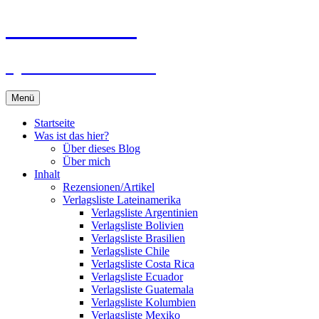
Zum
Du bist dran!
Inhalt
springen
Spiele aus aller Welt
Menü
Startseite
Was ist das hier?
Über dieses Blog
Über mich
Inhalt
Rezensionen/Artikel
Verlagsliste Lateinamerika
Verlagsliste Argentinien
Verlagsliste Bolivien
Verlagsliste Brasilien
Verlagsliste Chile
Verlagsliste Costa Rica
Verlagsliste Ecuador
Verlagsliste Guatemala
Verlagsliste Kolumbien
Verlagsliste Mexiko