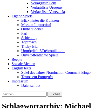
Verlagsliste Peru
Verlagsliste Uruguay
Verlagsliste Venezuela
Eigene Spiele
Blick hinter die Kulissen
Mission Impractical
Omba/Docker
Pari
Schiebung
Topfrosch
Tricky Bid
Unmöglich!?/Débrouille-toi!
Unveröffentlichte Spiele
Beeple
Soziale Medien
English texts
Spiel des Jahres Nomination Comment Bingo
Textos em Português
Impressum
Datenschutz
Suchen
nach:
Schlagwortarchiv: Michael