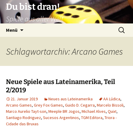
Zum
Du bist dran!
Inhalt
Spiele aus aller Welt
springen
Suchen
Menü
nach:
Schlagwortarchiv: Arcano Games
Neue Spiele aus Lateinamerika, Teil
2/2019
21. Januar 2019
Neues aus Lateinamerika
AA Lúdica
,
Arcano Games
,
Grey Fox Games
,
Guido D. Cegarra
,
Marcelo Bissoli
,
Marco Aurelio Tayt-son
,
Meeple BR Jogos
,
Michael Alves
,
Quix!
,
Santiago Rodriguez
,
Sucesos Argentinos
,
TGM Editora
,
Triora -
Cidade das Bruxas