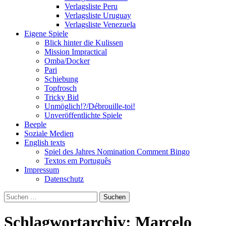
Verlagsliste Peru
Verlagsliste Uruguay
Verlagsliste Venezuela
Eigene Spiele
Blick hinter die Kulissen
Mission Impractical
Omba/Docker
Pari
Schiebung
Topfrosch
Tricky Bid
Unmöglich!?/Débrouille-toi!
Unveröffentlichte Spiele
Beeple
Soziale Medien
English texts
Spiel des Jahres Nomination Comment Bingo
Textos em Português
Impressum
Datenschutz
Suchen
nach:
Schlagwortarchiv: Marcelo