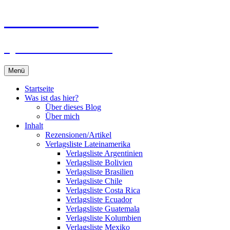
Zum
Du bist dran!
Inhalt
springen
Spiele aus aller Welt
Menü
Startseite
Was ist das hier?
Über dieses Blog
Über mich
Inhalt
Rezensionen/Artikel
Verlagsliste Lateinamerika
Verlagsliste Argentinien
Verlagsliste Bolivien
Verlagsliste Brasilien
Verlagsliste Chile
Verlagsliste Costa Rica
Verlagsliste Ecuador
Verlagsliste Guatemala
Verlagsliste Kolumbien
Verlagsliste Mexiko