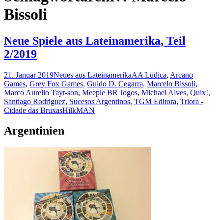
Bissoli
Neue Spiele aus Lateinamerika, Teil
2/2019
21. Januar 2019
Neues aus Lateinamerika
AA Lúdica
,
Arcano
Games
,
Grey Fox Games
,
Guido D. Cegarra
,
Marcelo Bissoli
,
Marco Aurelio Tayt-son
,
Meeple BR Jogos
,
Michael Alves
,
Quix!
,
Santiago Rodriguez
,
Sucesos Argentinos
,
TGM Editora
,
Triora -
Cidade das Bruxas
HilkMAN
Argentinien