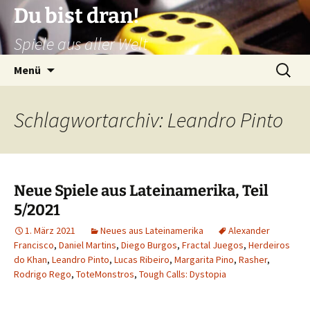
Zum
Du bist dran!
Inhalt
Spiele aus aller Welt
springen
Suchen
Menü
nach:
Schlagwortarchiv: Leandro Pinto
Neue Spiele aus Lateinamerika, Teil
5/2021
1. März 2021
Neues aus Lateinamerika
Alexander
Francisco
,
Daniel Martins
,
Diego Burgos
,
Fractal Juegos
,
Herdeiros
do Khan
,
Leandro Pinto
,
Lucas Ribeiro
,
Margarita Pino
,
Rasher
,
Rodrigo Rego
,
ToteMonstros
,
Tough Calls: Dystopia