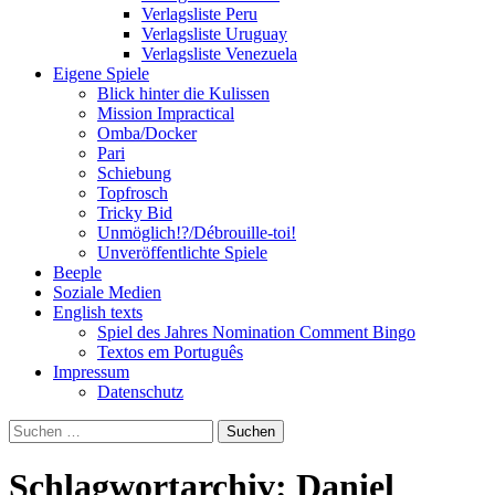
Verlagsliste Peru
Verlagsliste Uruguay
Verlagsliste Venezuela
Eigene Spiele
Blick hinter die Kulissen
Mission Impractical
Omba/Docker
Pari
Schiebung
Topfrosch
Tricky Bid
Unmöglich!?/Débrouille-toi!
Unveröffentlichte Spiele
Beeple
Soziale Medien
English texts
Spiel des Jahres Nomination Comment Bingo
Textos em Português
Impressum
Datenschutz
Suchen
nach:
Schlagwortarchiv: Daniel