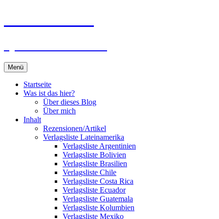
Zum
Du bist dran!
Inhalt
springen
Spiele aus aller Welt
Menü
Startseite
Was ist das hier?
Über dieses Blog
Über mich
Inhalt
Rezensionen/Artikel
Verlagsliste Lateinamerika
Verlagsliste Argentinien
Verlagsliste Bolivien
Verlagsliste Brasilien
Verlagsliste Chile
Verlagsliste Costa Rica
Verlagsliste Ecuador
Verlagsliste Guatemala
Verlagsliste Kolumbien
Verlagsliste Mexiko