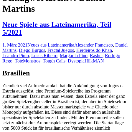
Martins
Neue Spiele aus Lateinamerika, Teil
5/2021
1. März 2021
Neues aus Lateinamerika
Alexander Francisco
,
Daniel
Martins
,
Diego Burgos
,
Fractal Juegos
,
Herdeiros do Khan
,
Leandro Pinto
,
Lucas Ribeiro
,
Margarita Pino
,
Rasher
,
Rodrigo
Rego
,
ToteMonstros
,
Tough Calls: Dystopia
HilkMAN
Brasilien
Ziemlich viel Aufmerksamkeit hat die Ankündigung von Jogos da
Estrela ausgelöst, eine Premium-Spielereihe ins Programm
aufzunehmen. Dazu muss man wissen, dass Estrela einer der ganz
großen Spielzeughersteller in Brasilien ist, der aber im Spielesektor
bisher nur durch absolute Massenmarktspiele wie Cluedo oder
Monopoly aufgefallen ist. Diese sind dafür aber auch außerhalb
spezialisierter Spieleläden zu finden. Mit der Premiumreihe sollen
jetzt zunächst drei Autorenspiele verlegt werden. Die Startauflage
von 5000 Stück ist für brasilianische Verhältnisse ziemlich