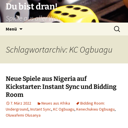
Zum
Du bist dran!
Inhalt
Spiele aus aller Welt
springen
Suchen
Menü
nach:
Schlagwortarchiv: KC Ogbuagu
Neue Spiele aus Nigeria auf
Kickstarter: Instant Sync und Bidding
Room
7. März 2022
Neues aus Afrika
Bidding Room:
Underground
,
Instant Sync
,
KC Ogbuagu
,
Kenechukwu Ogbuagu
,
Oluwafemi Olusanya