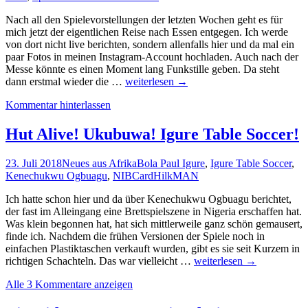
Nach all den Spielevorstellungen der letzten Wochen geht es für
mich jetzt der eigentlichen Reise nach Essen entgegen. Ich werde
von dort nicht live berichten, sondern allenfalls hier und da mal ein
paar Fotos in meinen Instagram-Account hochladen. Auch nach der
Messe könnte es einen Moment lang Funkstille geben. Da steht
Messevorschau
dann erstmal wieder die …
weiterlesen
→
2019:
Kommentar hinterlassen
Was
ich
dort
Hut Alive! Ukubuwa! Igure Table Soccer!
mache
und
23. Juli 2018
Neues aus Afrika
Bola Paul Igure
,
Igure Table Soccer
,
wo
Kenechukwu Ogbuagu
,
NIBCard
HilkMAN
Ihr
mich
Ich hatte schon hier und da über Kenechukwu Ogbuagu berichtet,
finden
der fast im Alleingang eine Brettspielszene in Nigeria erschaffen hat.
könnt.
Was klein begonnen hat, hat sich mittlerweile ganz schön gemausert,
finde ich. Nachdem die frühen Versionen der Spiele noch in
einfachen Plastiktaschen verkauft wurden, gibt es sie seit Kurzem in
Hut
richtigen Schachteln. Das war vielleicht …
weiterlesen
→
Alive!
Alle 3 Kommentare anzeigen
Ukubuwa!
Igure