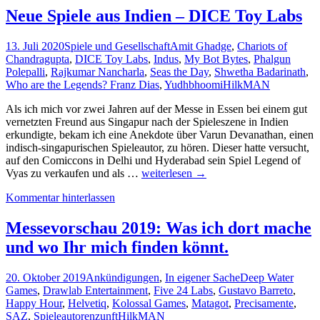
Nibcard
Neue Spiele aus Indien – DICE Toy Labs
(Nigeria)
13. Juli 2020
Spiele und Gesellschaft
Amit Ghadge
,
Chariots of
Chandragupta
,
DICE Toy Labs
,
Indus
,
My Bot Bytes
,
Phalgun
Polepalli
,
Rajkumar Nancharla
,
Seas the Day
,
Shwetha Badarinath
,
Who are the Legends? Franz Dias
,
Yudhbhoomi
HilkMAN
Als ich mich vor zwei Jahren auf der Messe in Essen bei einem gut
vernetzten Freund aus Singapur nach der Spieleszene in Indien
erkundigte, bekam ich eine Anekdote über Varun Devanathan, einen
indisch-singapurischen Spieleautor, zu hören. Dieser hatte versucht,
auf den Comiccons in Delhi und Hyderabad sein Spiel Legend of
Neue
Vyas zu verkaufen und als …
weiterlesen
→
Spiele
Kommentar hinterlassen
aus
Indien
–
Messevorschau 2019: Was ich dort mache
DICE
und wo Ihr mich finden könnt.
Toy
Labs
20. Oktober 2019
Ankündigungen
,
In eigener Sache
Deep Water
Games
,
Drawlab Entertainment
,
Five 24 Labs
,
Gustavo Barreto
,
Happy Hour
,
Helvetiq
,
Kolossal Games
,
Matagot
,
Precisamente
,
SAZ
,
Spieleautorenzunft
HilkMAN