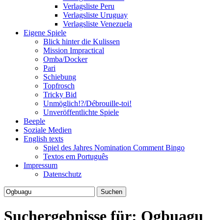
Verlagsliste Peru
Verlagsliste Uruguay
Verlagsliste Venezuela
Eigene Spiele
Blick hinter die Kulissen
Mission Impractical
Omba/Docker
Pari
Schiebung
Topfrosch
Tricky Bid
Unmöglich!?/Débrouille-toi!
Unveröffentlichte Spiele
Beeple
Soziale Medien
English texts
Spiel des Jahres Nomination Comment Bingo
Textos em Português
Impressum
Datenschutz
Suchen
nach:
Suchergebnisse für: Ogbuagu