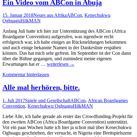
Table
Ein Video vom ABCon in Abuja
Soccer!
15. Januar 2018
Neues aus Afrika
ABCon
,
Kenechukwu
Ogbuagu
HilkMAN
Anfang Juli hatte ich hier zur Unterstützung des ABCon (Africa
Boardgame Convention) aufgerufen, was irgendwie recht
erfolgreich war, ich habe einiges an Rückmeldungen bekommen
und auch einige bekannte Namen in der Dankesliste erspähen
können. Das hat mich sehr gefreut. Im September ist der Con dann
über die Bühne gegangen, und zumindest meine eigenen
Ein
Erwartungen hat er …
weiterlesen
→
Video
Kommentar hinterlassen
vom
ABCon
in
Alle mal herhören, bitte.
Abuja
1. Juli 2017
Spiele und Gesellschaft
ABCon
,
African Boardgames
Convention
,
Kenechukwu Ogbuagu
HilkMAN
Liebe Alle, ich habe gerade als erster das Crowdfunding-Projekt für
den zweiten ABCon (Africa Boardgame Convention) unterstützt.
Vor ein paar Wochen hatte ich hier ja schon mal über Kenechukwu
Ogbuagu geschrieben, der versucht, in Nigeria eine Brettspielszene