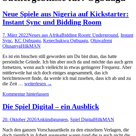
Neue Spiele aus Nigeria auf Kickstarter:
Instant Sync und Bidding Room
7. März 2022
Neues aus Afrika
Bidding Room: Underground
,
Instant
Sync
,
KC Ogbuagu
,
Kenechukwu Ogbuagu
,
Oluwafemi
Olusanya
HilkMAN
Es ist ein bisschen still geworden um Du bist dran, das hatte
persönliche Gründe. Ich bin aber noch da und möchte das auch gern
fortsetzen, wenn auch vielleicht in etwas geringerer Frequenz. Aber
mittlerweile hat sich doch einiges angesammelt, das ich
berichtenswert finde, da werde ich mal zusehen, dass ich ab und zu
Neue
die Zeit …
weiterlesen
→
Spiele
Kommentar hinterlassen
aus
Nigeria
auf
Die Spiel Digital – ein Ausblick
Kickstarter:
Instant
20. Oktober 2020
Ankündigungen
,
Spiel Digital
HilkMAN
Sync
und
Nach den ganzen Vorschauartikeln zu den einzelnen Verlagen, die
Bidding
doch ziemlich in Arbeit ausgeartet waren (und die ja auch nicht die