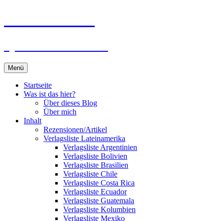
Zum
Du bist dran!
Inhalt
springen
Spiele aus aller Welt
Menü
Startseite
Was ist das hier?
Über dieses Blog
Über mich
Inhalt
Rezensionen/Artikel
Verlagsliste Lateinamerika
Verlagsliste Argentinien
Verlagsliste Bolivien
Verlagsliste Brasilien
Verlagsliste Chile
Verlagsliste Costa Rica
Verlagsliste Ecuador
Verlagsliste Guatemala
Verlagsliste Kolumbien
Verlagsliste Mexiko