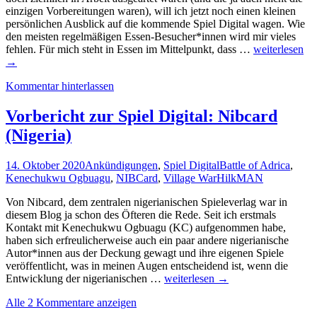
Room
einzigen Vorbereitungen waren), will ich jetzt noch einen kleinen
persönlichen Ausblick auf die kommende Spiel Digital wagen. Wie
den meisten regelmäßigen Essen-Besucher*innen wird mir vieles
Die
fehlen. Für mich steht in Essen im Mittelpunkt, dass …
weiterlesen
Spiel
→
Digital
Kommentar hinterlassen
–
ein
Ausblick
Vorbericht zur Spiel Digital: Nibcard
(Nigeria)
14. Oktober 2020
Ankündigungen
,
Spiel Digital
Battle of Adrica
,
Kenechukwu Ogbuagu
,
NIBCard
,
Village War
HilkMAN
Von Nibcard, dem zentralen nigerianischen Spieleverlag war in
diesem Blog ja schon des Öfteren die Rede. Seit ich erstmals
Kontakt mit Kenechukwu Ogbuagu (KC) aufgenommen habe,
haben sich erfreulicherweise auch ein paar andere nigerianische
Autor*innen aus der Deckung gewagt und ihre eigenen Spiele
veröffentlicht, was in meinen Augen entscheidend ist, wenn die
Vorbericht
Entwicklung der nigerianischen …
weiterlesen
→
zur
Alle 2 Kommentare anzeigen
Spiel
Digital: