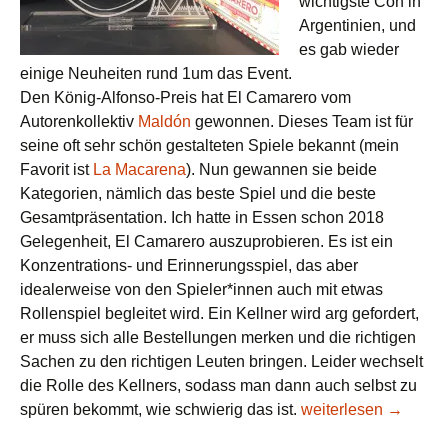
wichtigste Con in
Argentinien, und
es gab wieder
einige Neuheiten rund 1um das Event.
Den König-Alfonso-Preis hat El Camarero vom
Autorenkollektiv
Maldón
gewonnen. Dieses Team ist für
seine oft sehr schön gestalteten Spiele bekannt (mein
Favorit ist
La Macarena
). Nun gewannen sie beide
Kategorien, nämlich das beste Spiel und die beste
Gesamtpräsentation. Ich hatte in Essen schon 2018
Gelegenheit, El Camarero auszuprobieren. Es ist ein
Konzentrations- und Erinnerungsspiel, das aber
idealerweise von den Spieler*innen auch mit etwas
Rollenspiel begleitet wird. Ein Kellner wird arg gefordert,
er muss sich alle Bestellungen merken und die richtigen
Sachen zu den richtigen Leuten bringen. Leider wechselt
die Rolle des Kellners, sodass man dann auch selbst zu
Neue Spiele aus Late
spüren bekommt, wie schwierig das ist.
weiterlesen
→