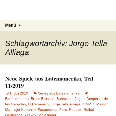
Du bist dran!
Zum
Inhalt
Spiele aus aller Welt
springen
Suchen
Menü
nach:
Schlagwortarchiv: Jorge Tella
Alliaga
Neue Spiele aus Lateinamerika, Teil
11/2019
1. Juli 2019
Neues aus Lateinamerika
Blobbiemundo
,
Bruss Brussco
,
Bureau de Jogos
,
Despertar de
las Gárgolas
,
El Camarero
,
Jorge Tella Alliaga
,
KINMO
,
Maldon
,
Mamlejet Kohanim
,
Pasacronos
,
Pers
,
Redbox
,
Ruibal
Hermanos
,
Yaakov Schlesinger