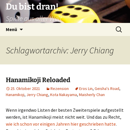
Zum
Du bist dran!
Inhalt
Spiele aus aller Welt
springen
Suchen
Menü
nach:
Schlagwortarchiv: Jerry Chiang
Hanamikoji Reloaded
25. Oktober 2021
Rezension
Eros Lin
,
Geisha's Road
,
Hanamikoji
,
Jerry Chiang
,
Kota Nakayama
,
Maisherly Chan
Wenn irgendwo Listen der besten Zweiterspiele aufgestellt
werden, ist Hanamikoji meist nicht weit. Und das zu Recht,
wie ich schon vor einigen Jahren hier geschrieben hatte
.