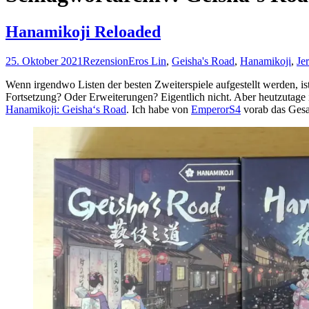
Hanamikoji Reloaded
25. Oktober 2021
Rezension
Eros Lin
,
Geisha's Road
,
Hanamikoji
,
Je
Wenn irgendwo Listen der besten Zweiterspiele aufgestellt werden, i
Fortsetzung? Oder Erweiterungen? Eigentlich nicht. Aber heutzutage i
Hanamikoji: Geisha‘s Road
. Ich habe von
EmperorS4
vorab das Gesam