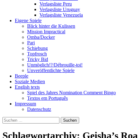
Verlagsliste Peru
Verlagsliste Uruguay
Verlagsliste Venezuela
Eigene Spiele
Blick hinter die Kulissen
Mission Impractical
Omba/Docker
Pari
Schiebung
Topfrosch
Tricky Bid
Unmöglich!?/Débrouille-toi!
Unveröffentlichte Spiele
Beeple
Soziale Medien
English texts
Spiel des Jahres Nomination Comment Bingo
Textos em Português
Impressum
Datenschutz
Suchen
nach:
Schlagwortarchiv: Geisha’s Ro