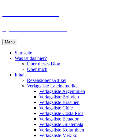
Zum
Du bist dran!
Inhalt
springen
Spiele aus aller Welt
Menü
Startseite
Was ist das hier?
Über dieses Blog
Über mich
Inhalt
Rezensionen/Artikel
Verlagsliste Lateinamerika
Verlagsliste Argentinien
Verlagsliste Bolivien
Verlagsliste Brasilien
Verlagsliste Chile
Verlagsliste Costa Rica
Verlagsliste Ecuador
Verlagsliste Guatemala
Verlagsliste Kolumbien
Verlagsliste Mexiko