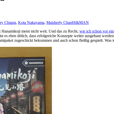
rry Chiang
,
Kota Nakayama
,
Maisherly Chan
HilkMAN
st Hanamikoji meist nicht weit. Und das zu Recht,
wie ich schon vor ein
st es eben üblich, dass erfolgreiche Konzepte weiter ausgebaut werden.
tpaket zugeschickt bekommen und auch schon fleißig gespielt. Was ich 