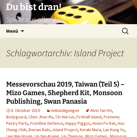
Zum
Du bist dran!
Inhalt
Spiele aus aller Welt
springen
Suchen
Menü
nach:
Schlagwortarchiv: Island Project
Messevorschau 2019, Taiwan (Teil 5) –
Mizo Games, Shepherd Kit, Monsoon
Publishing, Swan Panasia
8. Oktober 2019
Ankündigungen
Alvin Tan HG
,
Bodyguard
,
Chen Jhao-Ru
,
Chi Wei Lin
,
Fireball Island
,
Frenemy
Pastry Party
,
Frontline Defence
,
Happy Piggys
,
Hsien Pu Ran
,
Hsu
Chung-Chih
,
Iberian Rails
,
Island Project
,
Kuraki Mura
,
Lan Kung-Yu
,
Lee Wei Hsuan
,
Lin Yen-Kuang
,
Lin Zhenyou
,
Mizo Games
,
Monsoon