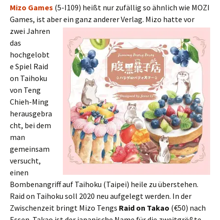
Mizo Games
(5-I109) heißt nur zufällig so ähnlich wie MOZI
Games, ist aber ein ganz
anderer Verlag. Mizo hatte vor
zwei Jahren
das
hochgelobt
e Spiel Raid
on Taihoku
von Teng
Chieh-Ming
herausgebra
cht, bei dem
man
gemeinsam
versucht,
einen
Bombenangriff auf Taihoku (Taipei) heile zu überstehen.
Raid on Taihoku soll 2020 neu aufgelegt werden. In der
Zwischenzeit bringt Mizo Tengs
Raid on Takao
(€50) nach
Essen. Takao ist der japanische Name für die zweitgrößte