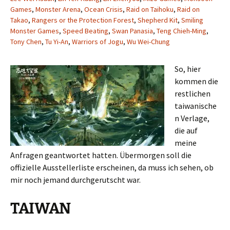
Games
,
Monster Arena
,
Ocean Crisis
,
Raid on Taihoku
,
Raid on
Takao
,
Rangers or the Protection Forest
,
Shepherd Kit
,
Smiling
Monster Games
,
Speed Beating
,
Swan Panasia
,
Teng Chieh-Ming
,
Tony Chen
,
Tu Yi-An
,
Warriors of Jogu
,
Wu Wei-Chung
So, hier
kommen die
restlichen
taiwanische
n Verlage,
die auf
meine
Anfragen geantwortet hatten. Übermorgen soll die
offizielle Ausstellerliste erscheinen, da muss ich sehen, ob
mir noch jemand durchgerutscht war.
TAIWAN