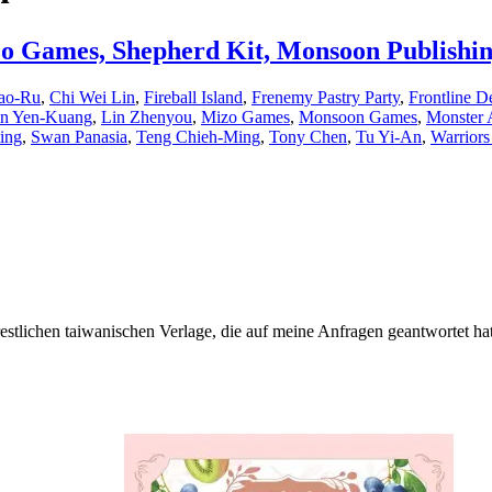
zo Games, Shepherd Kit, Monsoon Publishi
ao-Ru
,
Chi Wei Lin
,
Fireball Island
,
Frenemy Pastry Party
,
Frontline D
in Yen-Kuang
,
Lin Zhenyou
,
Mizo Games
,
Monsoon Games
,
Monster 
ing
,
Swan Panasia
,
Teng Chieh-Ming
,
Tony Chen
,
Tu Yi-An
,
Warriors
stlichen taiwanischen Verlage, die auf meine Anfragen geantwortet hatt