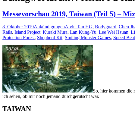
Messevorschau 2019, Taiwan (Teil 5) – Mi
8. Oktober 2019
Ankündigungen
Alvin Tan HG
,
Bodyguard
,
Chen Jh
Rails
,
Island Project
,
Kuraki Mura
,
Lan Kung-Yu
,
Lee Wei Hsuan
,
L
Protection Forest
,
Shepherd Kit
,
Smiling Monster Games
,
Speed Beat
So, hier kommen die re
ich sehen, ob mir noch jemand durchgerutscht war.
TAIWAN