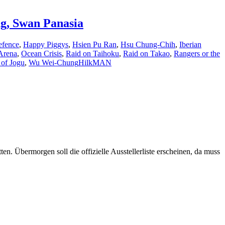
ng, Swan Panasia
efence
,
Happy Piggys
,
Hsien Pu Ran
,
Hsu Chung-Chih
,
Iberian
Arena
,
Ocean Crisis
,
Raid on Taihoku
,
Raid on Takao
,
Rangers or the
 of Jogu
,
Wu Wei-Chung
HilkMAN
en. Übermorgen soll die offizielle Ausstellerliste erscheinen, da muss