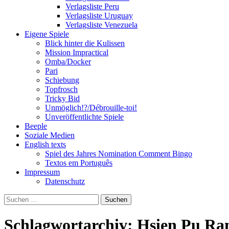
Verlagsliste Peru
Verlagsliste Uruguay
Verlagsliste Venezuela
Eigene Spiele
Blick hinter die Kulissen
Mission Impractical
Omba/Docker
Pari
Schiebung
Topfrosch
Tricky Bid
Unmöglich!?/Débrouille-toi!
Unveröffentlichte Spiele
Beeple
Soziale Medien
English texts
Spiel des Jahres Nomination Comment Bingo
Textos em Português
Impressum
Datenschutz
Suchen
nach:
Schlagwortarchiv: Hsien Pu Ra