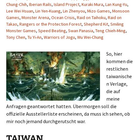
Chung-Chih
,
Iberian Rails
,
Island Project
,
Kuraki Mura
,
Lan Kung-Yu
,
Lee Wei Hsuan
,
Lin Yen-Kuang
,
Lin Zhenyou
,
Mizo Games
,
Monsoon
Games
,
Monster Arena
,
Ocean Crisis
,
Raid on Taihoku
,
Raid on
Takao
,
Rangers or the Protection Forest
,
Shepherd Kit
,
Smiling
Monster Games
,
Speed Beating
,
Swan Panasia
,
Teng Chieh-Ming
,
Tony Chen
,
Tu Yi-An
,
Warriors of Jogu
,
Wu Wei-Chung
So, hier
kommen die
restlichen
taiwanische
n Verlage,
die auf
meine
Anfragen geantwortet hatten. Übermorgen soll die
offizielle Ausstellerliste erscheinen, da muss ich sehen, ob
mir noch jemand durchgerutscht war.
TAIWAN