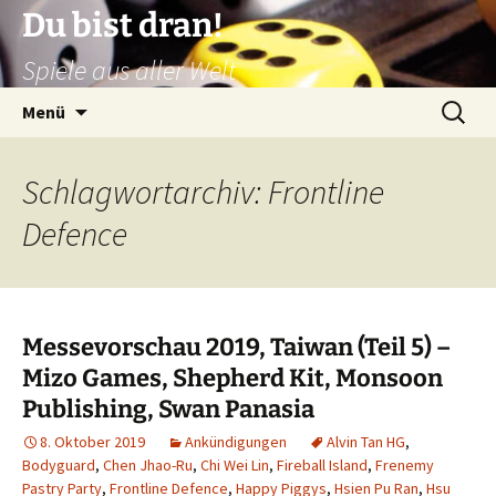
Zum
Du bist dran!
Inhalt
Spiele aus aller Welt
springen
Suchen
Menü
nach:
Schlagwortarchiv: Frontline
Defence
Messevorschau 2019, Taiwan (Teil 5) –
Mizo Games, Shepherd Kit, Monsoon
Publishing, Swan Panasia
8. Oktober 2019
Ankündigungen
Alvin Tan HG
,
Bodyguard
,
Chen Jhao-Ru
,
Chi Wei Lin
,
Fireball Island
,
Frenemy
Pastry Party
,
Frontline Defence
,
Happy Piggys
,
Hsien Pu Ran
,
Hsu