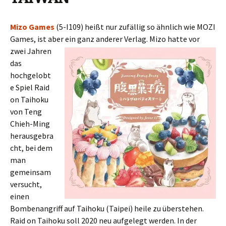
Mizo Games
(5-I109) heißt nur zufällig so ähnlich wie MOZI
Games, ist aber ein ganz
anderer Verlag. Mizo hatte vor
zwei Jahren
das
hochgelobt
e Spiel Raid
on Taihoku
von Teng
Chieh-Ming
herausgebra
cht, bei dem
man
gemeinsam
versucht,
einen
Bombenangriff auf Taihoku (Taipei) heile zu überstehen.
Raid on Taihoku soll 2020 neu aufgelegt werden. In der