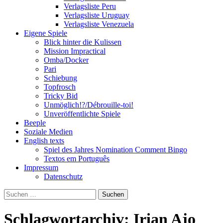
Verlagsliste Peru
Verlagsliste Uruguay
Verlagsliste Venezuela
Eigene Spiele
Blick hinter die Kulissen
Mission Impractical
Omba/Docker
Pari
Schiebung
Topfrosch
Tricky Bid
Unmöglich!?/Débrouille-toi!
Unveröffentlichte Spiele
Beeple
Soziale Medien
English texts
Spiel des Jahres Nomination Comment Bingo
Textos em Português
Impressum
Datenschutz
Suchen
nach:
Schlagwortarchiv: Irian Ajo