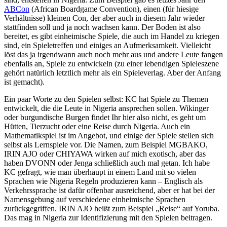
ABCon
(African Boardgame Convention), einen (für hiesige
Verhältnisse) kleinen Con, der aber auch in diesem Jahr wieder
stattfinden soll und ja noch wachsen kann. Der Boden ist also
bereitet, es gibt einheimische Spiele, die auch im Handel zu kriegen
sind, ein Spieletreffen und einiges an Aufmerksamkeit. Vielleicht
löst das ja irgendwann auch noch mehr aus und andere Leute fangen
ebenfalls an, Spiele zu entwickeln (zu einer lebendigen Spieleszene
gehört natürlich letztlich mehr als ein Spieleverlag. Aber der Anfang
ist gemacht).
Ein paar Worte zu den Spielen selbst: KC hat Spiele zu Themen
entwickelt, die die Leute in Nigeria ansprechen sollen. Wikinger
oder burgundische Burgen findet Ihr hier also nicht, es geht um
Hütten, Tierzucht oder eine Reise durch Nigeria. Auch ein
Mathematikspiel ist im Angebot, und einige der Spiele stellen sich
selbst als Lernspiele vor. Die Namen, zum Beispiel MGBAKO,
IRIN AJO oder CHIYAWA wirken auf mich exotisch, aber das
haben DVONN oder Jenga schließlich auch mal getan. Ich habe
KC gefragt, wie man überhaupt in einem Land mit so vielen
Sprachen wie Nigeria Regeln produzieren kann – Englisch als
Verkehrssprache ist dafür offenbar ausreichend, aber er hat bei der
Namensgebung auf verschiedene einheimische Sprachen
zurückgegriffen. IRIN AJO heißt zum Beispiel „Reise“ auf Yoruba.
Das mag in Nigeria zur Identifizierung mit den Spielen beitragen.