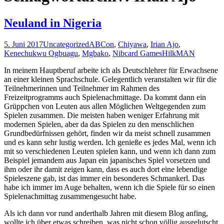
Neuland in Nigeria
5. Juni 2017
Uncategorized
ABCon
,
Chiyawa
,
Irian Ajo
,
Kenechukwu Ogbuagu
,
Mgbako
,
Nibcard Games
HilkMAN
In meinem Hauptberuf arbeite ich als Deutschlehrer für Erwachsene
an einer kleinen Sprachschule. Gelegentlich veranstalten wir für die
Teilnehmerinnen und Teilnehmer im Rahmen des
Freizeitprogramms auch Spielenachmittage. Da kommt dann ein
Grüppchen von Leuten aus allen Möglichen Weltgegenden zum
Spielen zusammen. Die meisten haben weniger Erfahrung mit
modernen Spielen, aber da das Spielen zu den menschlichen
Grundbedürfnissen gehört, finden wir da meist schnell zusammen
und es kann sehr lustig werden. Ich genieße es jedes Mal, wenn ich
mit so verschiedenen Leuten spielen kann, und wenn ich dann zum
Beispiel jemandem aus Japan ein japanisches Spiel vorsetzen und
ihm oder ihr damit zeigen kann, dass es auch dort eine lebendige
Spieleszene gab, ist das immer ein besonderes Schmankerl. Das
habe ich immer im Auge behalten, wenn ich die Spiele für so einen
Spielenachmittag zusammengesucht habe.
Als ich dann vor rund anderthalb Jahren mit diesem Blog anfing,
wollte ich über etwas schreiben, was nicht schon völlig ausgelutscht