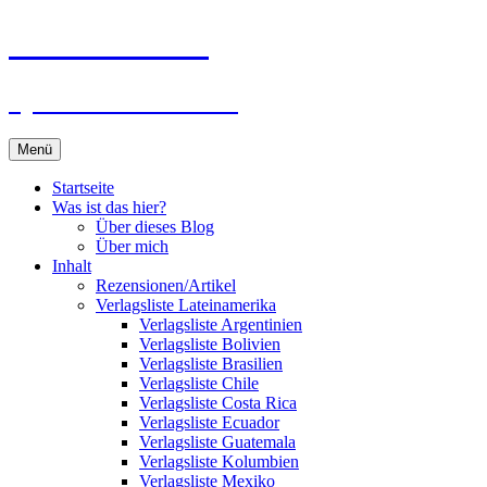
Zum
Du bist dran!
Inhalt
springen
Spiele aus aller Welt
Menü
Startseite
Was ist das hier?
Über dieses Blog
Über mich
Inhalt
Rezensionen/Artikel
Verlagsliste Lateinamerika
Verlagsliste Argentinien
Verlagsliste Bolivien
Verlagsliste Brasilien
Verlagsliste Chile
Verlagsliste Costa Rica
Verlagsliste Ecuador
Verlagsliste Guatemala
Verlagsliste Kolumbien
Verlagsliste Mexiko