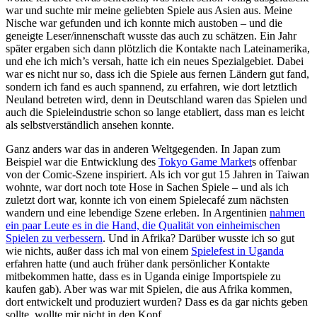
war und suchte mir meine geliebten Spiele aus Asien aus. Meine
Nische war gefunden und ich konnte mich austoben – und die
geneigte Leser/innenschaft wusste das auch zu schätzen. Ein Jahr
später ergaben sich dann plötzlich die Kontakte nach Lateinamerika,
und ehe ich mich’s versah, hatte ich ein neues Spezialgebiet. Dabei
war es nicht nur so, dass ich die Spiele aus fernen Ländern gut fand,
sondern ich fand es auch spannend, zu erfahren, wie dort letztlich
Neuland betreten wird, denn in Deutschland waren das Spielen und
auch die Spieleindustrie schon so lange etabliert, dass man es leicht
als selbstverständlich ansehen konnte.
Ganz anders war das in anderen Weltgegenden. In Japan zum
Beispiel war die Entwicklung des
Tokyo Game Market
s offenbar
von der Comic-Szene inspiriert. Als ich vor gut 15 Jahren in Taiwan
wohnte, war dort noch tote Hose in Sachen Spiele – und als ich
zuletzt dort war, konnte ich von einem Spielecafé zum nächsten
wandern und eine lebendige Szene erleben. In Argentinien
nahmen
ein paar Leute es in die Hand, die Qualität von einheimischen
Spielen zu verbessern
. Und in Afrika? Darüber wusste ich so gut
wie nichts, außer dass ich mal von einem
Spielefest in Uganda
erfahren hatte (und auch früher dank persönlicher Kontakte
mitbekommen hatte, dass es in Uganda einige Importspiele zu
kaufen gab). Aber was war mit Spielen, die aus Afrika kommen,
dort entwickelt und produziert wurden? Dass es da gar nichts geben
sollte, wollte mir nicht in den Kopf.