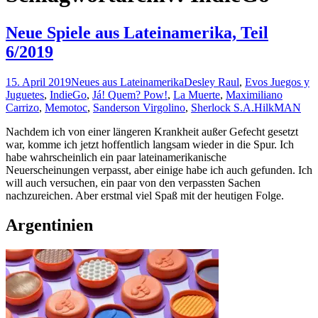
Neue Spiele aus Lateinamerika, Teil
6/2019
15. April 2019
Neues aus Lateinamerika
Desley Raul
,
Evos Juegos y
Juguetes
,
IndieGo
,
Já! Quem? Pow!
,
La Muerte
,
Maximiliano
Carrizo
,
Memotoc
,
Sanderson Virgolino
,
Sherlock S.A.
HilkMAN
Nachdem ich von einer längeren Krankheit außer Gefecht gesetzt
war, komme ich jetzt hoffentlich langsam wieder in die Spur. Ich
habe wahrscheinlich ein paar lateinamerikanische
Neuerscheinungen verpasst, aber einige habe ich auch gefunden. Ich
will auch versuchen, ein paar von den verpassten Sachen
nachzureichen. Aber erstmal viel Spaß mit der heutigen Folge.
Argentinien