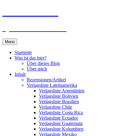
Zum
Du bist dran!
Inhalt
springen
Spiele aus aller Welt
Menü
Startseite
Was ist das hier?
Über dieses Blog
Über mich
Inhalt
Rezensionen/Artikel
Verlagsliste Lateinamerika
Verlagsliste Argentinien
Verlagsliste Bolivien
Verlagsliste Brasilien
Verlagsliste Chile
Verlagsliste Costa Rica
Verlagsliste Ecuador
Verlagsliste Guatemala
Verlagsliste Kolumbien
Verlagsliste Mexiko