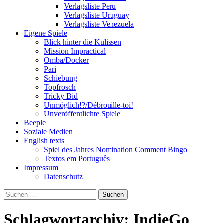
Verlagsliste Peru
Verlagsliste Uruguay
Verlagsliste Venezuela
Eigene Spiele
Blick hinter die Kulissen
Mission Impractical
Omba/Docker
Pari
Schiebung
Topfrosch
Tricky Bid
Unmöglich!?/Débrouille-toi!
Unveröffentlichte Spiele
Beeple
Soziale Medien
English texts
Spiel des Jahres Nomination Comment Bingo
Textos em Português
Impressum
Datenschutz
Suchen
nach:
Schlagwortarchiv: IndieGo