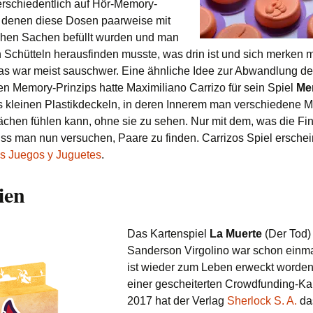
verschiedentlich auf Hör-Memory-
i denen diese Dosen paarweise mit
hen Sachen befüllt wurden und man
 Schütteln herausfinden musste, was drin ist und sich merken 
Das war meist sauschwer. Eine ähnliche Idee zur Abwandlung d
en Memory-Prinzips hatte Maximiliano Carrizo für sein Spiel
Me
s kleinen Plastikdeckeln, in deren Innerem man verschiedene M
ächen fühlen kann, ohne sie zu sehen. Nur mit dem, was die Fi
ss man nun versuchen, Paare zu finden. Carrizos Spiel erschei
s Juegos y Juguetes
.
ien
Das Kartenspiel
La Muerte
(Der Tod)
Sanderson Virgolino war schon einma
ist wieder zum Leben erweckt worde
einer gescheiterten Crowdfunding-
2017 hat der Verlag
Sherlock S. A.
da