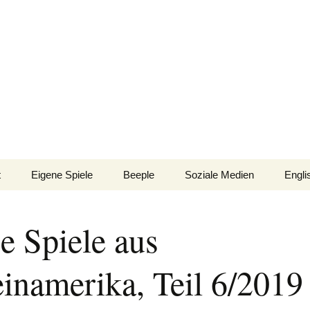
n!
t
Eigene Spiele
Beeple
Soziale Medien
Engli
nsionen/Artikel
Blick hinter die Kulissen
Spiel
Nomi
e Spiele aus
Bingo
gsliste
Mission Impractical
Verlagsliste Argentinien
inamerika
Texto
einamerika, Teil 6/2019
Omba/Docker
Verlagsliste Bolivien
Pari
Verlagsliste Brasilien