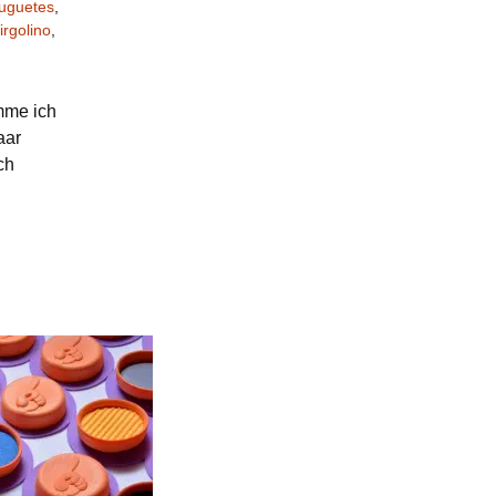
Juguetes
,
rgolino
,
mme ich
aar
ch