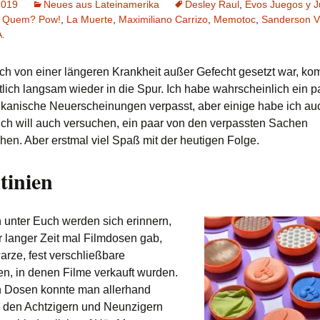
 2019
Neues aus Lateinamerika
Desley Raul
,
Evos Juegos y 
! Quem? Pow!
,
La Muerte
,
Maximiliano Carrizo
,
Memotoc
,
Sanderson Vi
Schiebung
Verlagsliste Chile
A.
Topfrosch
Verlagsliste Costa Rica
h von einer längeren Krankheit außer Gefecht gesetzt war, ko
Tricky Bid
Verlagsliste Ecuador
ntlich langsam wieder in die Spur. Ich habe wahrscheinlich ein p
ikanische Neuerscheinungen verpasst, aber einige habe ich au
Unmöglich!?/Débrouille-
Verlagsliste Guatemala
Ich will auch versuchen, ein paar von den verpassten Sachen
toi!
hen. Aber erstmal viel Spaß mit der heutigen Folge.
Verlagsliste Kolumbien
Unveröffentlichte Spiele
tinien
Verlagsliste Mexiko
Verlagsliste Peru
n unter Euch werden sich erinnern,
r langer Zeit mal Filmdosen gab,
Verlagsliste Uruguay
arze, fest verschließbare
en, in denen Filme verkauft wurden.
Verlagsliste Venezuela
n Dosen konnte man allerhand
 den Achtzigern und Neunzigern