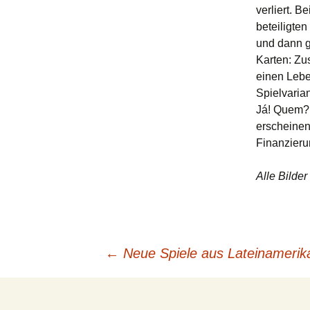
verliert. B
beteiligten
und dann g
Karten: Zu
einen Lebe
Spielvarian
Já! Quem? 
erscheinen,
Finanzieru
Alle Bilde
Beitragsnavigation
←
Neue Spiele aus Lateinamerika