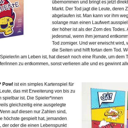
übernommen und bringt es jetzt direkt
Markt. Der Tod jagt die Leute, deren Z
abgelaufen ist. Man kann vor ihm weg
solange man einen Laufwert ausspiel
der höher ist als der Zorn des Todes.
jedesmal, wenn ihm jemand entkommt
Tod zorniger. Und wer erwischt wird, 
die Seiten und hilft fortan dem Tod. 
 Spieler/in am Leben ist, hat diese/r noch eine Runde, um dem 
fer/innen zu entkommen, sonst verlieren alle und es gewinnt all
? Pow!
ist ein simples Kartenspiel für
 Leute, das mit Erweiterung von bis zu
 spielbar ist. Die Spieler*innen
eils gleichzeitig eine ausgelegte
 Wenn auf diesen nur Zahlen sind,
ie höchste gespielt hat, jemanden
 der oder die einen Lebenspunkt