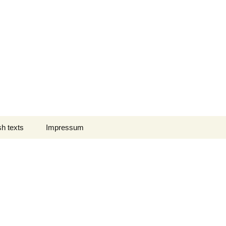
Suchen
sh texts
Impressum
nach:
 des Jahres
Datenschutz
nation Comment
s em Português