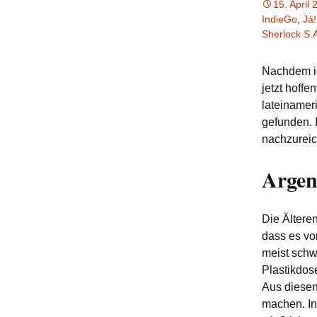
15. April
IndieGo
,
Já
Sherlock S.
Nachdem ic
jetzt hoffe
lateinamer
gefunden. 
nachzureic
Argen
Die Ältere
dass es vo
meist schw
Plastikdos
Aus diese
machen. In