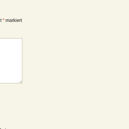
it
*
markiert