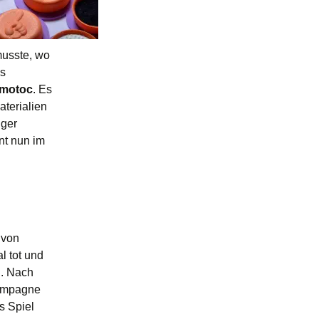
musste, wo
es
motoc
. Es
aterialien
nger
nt nun im
 von
l tot und
n. Nach
Kampagne
s Spiel