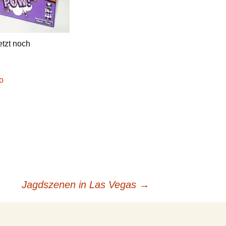
etzt noch
o
Jagdszenen in Las Vegas
→