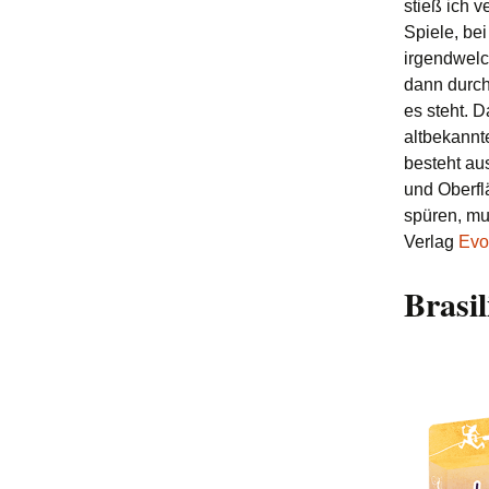
stieß ich 
Spiele, be
irgendwelc
dann durch
es steht. 
altbekannt
besteht au
und Oberfl
spüren, mu
Verlag
Evo
Brasil