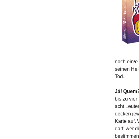
noch ein/e
seinen Hel
Tod.
Já! Quem
bis zu vier
acht Leuten
decken jew
Karte auf.
darf, wer d
bestimmen,