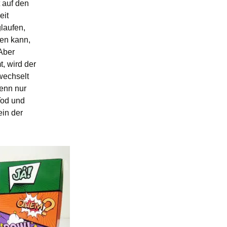
 auf den
eit
laufen,
en kann,
 Aber
, wird der
wechselt
Wenn nur
Tod und
ein der