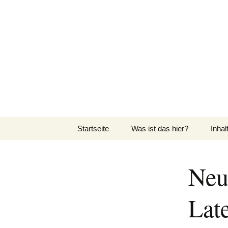
Zum
Inhalt
Du bist dra
springen
Spiele aus aller Welt
Startseite
Was ist das hier?
Inhal
Über dieses Blog
Reze
Neu
Über mich
Verla
Late
Lat