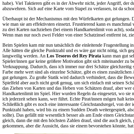
habe). Viel Taktieren gibt es in der Abwehr nicht, jeder Angriff, der
abzuwehren. Sich auf eine Karte vom Stapel zu verlassen, ist da sch
Überhaupt ist der Mechanismus mit den Würfelkarten gut gelungen. D
wie man sie am effektivsten einsetzt. Frustrierend kann es manchmal
zu drei Karten nachziehen (bei einem Handkartenlimit von acht), so
Wenn man nur noch zwei Felder von einer Schatzinsel entfernt ist, zieh
Beim Spielen kam mir nun tatsächlich die einleitende Fragestellung in
Alle hätten die gleiche Punktzahl und es wäre gar nicht nötig, sich g
langweilig werden. An
Los Tesoros del Rey Pirata
kann man gut seh
Spieler/innen gar keine größere Motivation gibt sich miteinander zu b
Verknappung. Dadurch, dass ich immer nur drei Schätze gleichzeitig s
Farbe mehr wert sind als einzelne Schätze, gibt es einen zusätzlichen 
gut gelungen. Zu große Statik wird dadurch verhindert, dass die Bewe
Spielfeld aber auch nicht groß genug, um sich einfach mit seinen Sc
das Ziehen von Karten und das Heben von Schätzen drauf, aber wer dra
Handkartenlimit im Spiel. Hier wurden Regeln da eingesetzt, wo sie n
ich jederzeit sehen kann, wer führt. Echte Pirat/innen mögen halt kei
Schließlich gibt es noch eine interessante Gleichstandsregel, von de
Punktzahl haben, wird bis zu einem Sudden Death weitergespielt, also 
sollte). Das gefällt mir wesentlich besser als am Ende einen Gleichst
gleich, dann die mit den höchsten Zahlen drauf, sind die auch gleich,
gekommen, aber die Aussicht, dass sie einem bevorstehen könnte, hat d