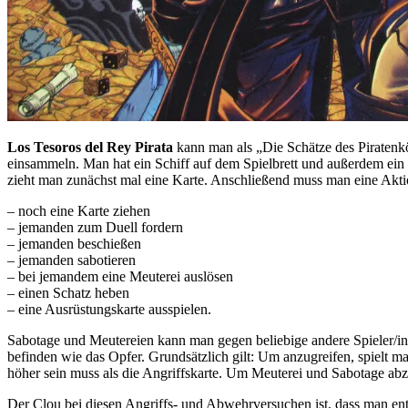
Los Tesoros del Rey Pirata
kann man als „Die Schätze des Piratenkö
einsammeln. Man hat ein Schiff auf dem Spielbrett und außerdem ein p
zieht man zunächst mal eine Karte. Anschließend muss man eine Akti
– noch eine Karte ziehen
– jemanden zum Duell fordern
– jemanden beschießen
– jemanden sabotieren
– bei jemandem eine Meuterei auslösen
– einen Schatz heben
– eine Ausrüstungskarte ausspielen.
Sabotage und Meutereien kann man gegen beliebige andere Spieler/i
befinden wie das Opfer. Grundsätzlich gilt: Um anzugreifen, spielt 
höher sein muss als die Angriffskarte. Um Meuterei und Sabotage a
Der Clou bei diesen Angriffs- und Abwehrversuchen ist, dass man en