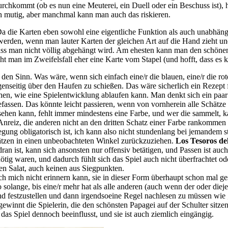
 durchkommt (ob es nun eine Meuterei, ein Duell oder ein Beschuss ist),
on mutig, aber manchmal kann man auch das riskieren.
a die Karten eben sowohl eine eigentliche Funktion als auch unabhän
 werden, wenn man lauter Karten der gleichen Art auf die Hand zieht u
dass man nicht völlig abgehängt wird. Am ehesten kann man den schön
t man im Zweifelsfall eher eine Karte vom Stapel (und hofft, dass es kei
 den Sinn. Was wäre, wenn sich einfach eine/r die blauen, eine/r die r
egenseitig über den Haufen zu schießen. Das wäre sicherlich ein Rezept 
en, wie eine Spielentwicklung ablaufen kann. Man denkt sich ein paar s
efassen. Das könnte leicht passieren, wenn von vornherein alle Schätze
ehen kann, fehlt immer mindestens eine Farbe, und wer die sammelt, ka
Anreiz, die anderen nicht an den dritten Schatz einer Farbe rankommen z
gung obligatorisch ist, ich kann also nicht stundenlang bei jemandem s
hätzen in einen unbeobachteten Winkel zurückzuziehen.
Los Tesoros de
n ist, kann sich ansonsten nur offensiv betätigen, und Passen ist auch
ötig waren, und dadurch fühlt sich das Spiel auch nicht überfrachtet od
nen Salat, auch keinen aus Siegpunkten.
r ich mich nicht erinnern kann, sie in dieser Form überhaupt schon mal
solange, bis eine/r mehr hat als alle anderen (auch wenn der oder diej
and festzustellen und dann irgendsoeine Regel nachlesen zu müssen wie 
 gewinnt die Spielerin, die den schönsten Papagei auf der Schulter sit
as Spiel dennoch beeinflusst, und sie ist auch ziemlich eingängig.