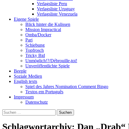
Verlagsliste Peru
Verlagsliste Uruguay
Verlagsliste Venezuela
Eigene Spiele
Blick hinter die Kulissen
Mission Impractical
Omba/Docker
Pari
Schiebung
Topfrosch
Tricky Bid
Unmöglich!?/Débrouille-toi!
Unveröffentlichte Spiele
Beeple
Soziale Medien
English texts
Spiel des Jahres Nomination Comment Bingo
Textos em Português
Impressum
Datenschutz
Suchen
nach:
Schlagwortarchiv: Dan „Drab“