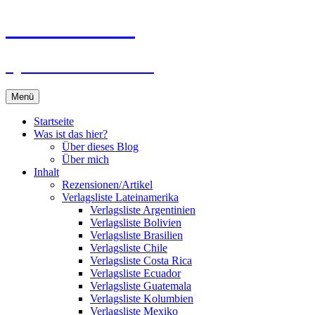
Zum
Du bist dran!
Inhalt
springen
Spiele aus aller Welt
Menü
Startseite
Was ist das hier?
Über dieses Blog
Über mich
Inhalt
Rezensionen/Artikel
Verlagsliste Lateinamerika
Verlagsliste Argentinien
Verlagsliste Bolivien
Verlagsliste Brasilien
Verlagsliste Chile
Verlagsliste Costa Rica
Verlagsliste Ecuador
Verlagsliste Guatemala
Verlagsliste Kolumbien
Verlagsliste Mexiko