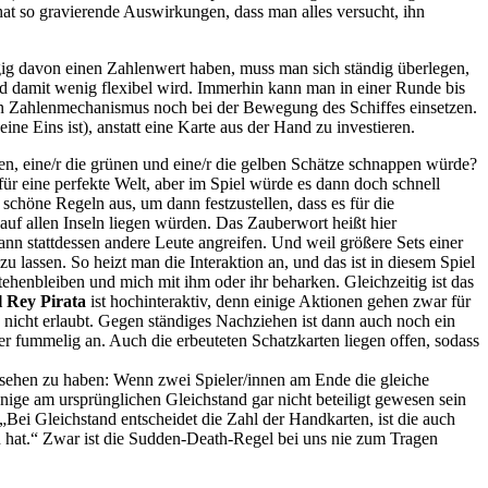
 hat so gravierende Auswirkungen, dass man alles versucht, ihn
gig davon einen Zahlenwert haben, muss man sich ständig überlegen,
nd damit wenig flexibel wird. Immerhin kann man in einer Runde bis
en Zahlenmechanismus noch bei der Bewegung des Schiffes einsetzen.
ne Eins ist), anstatt eine Karte aus der Hand zu investieren.
oten, eine/r die grünen und eine/r die gelben Schätze schnappen würde?
für eine perfekte Welt, aber im Spiel würde es dann doch schnell
chöne Regeln aus, um dann festzustellen, dass es für die
 auf allen Inseln liegen würden. Das Zauberwort heißt hier
nn stattdessen andere Leute angreifen. Und weil größere Sets einer
u lassen. So heizt man die Interaktion an, und das ist in diesem Spiel
tehenbleiben und mich mit ihm oder ihr beharken. Gleichzeitig ist das
l Rey Pirata
ist hochinteraktiv, denn einige Aktionen gehen zwar für
 nicht erlaubt. Gegen ständiges Nachziehen ist dann auch noch ein
er fummelig an. Auch die erbeuteten Schatzkarten liegen offen, sodass
 gesehen zu haben: Wenn zwei Spieler/innen am Ende die gleiche
enige am ursprünglichen Gleichstand gar nicht beteiligt gewesen sein
„Bei Gleichstand entscheidet die Zahl der Handkarten, ist die auch
zen hat.“ Zwar ist die Sudden-Death-Regel bei uns nie zum Tragen