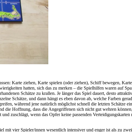
ssen: Karte ziehen, Karte spielen (oder ziehen), Schiff bewegen, Karte
hwierigkeiten hatten, sich das zu merken – die Spielhilfen waren auf 
handenen Schätze zu krallen. Je länger das Spiel dauert, desto attraktiv
inzelne Schätze, und dann hängt es eben davon ab, welche Farben gera
eifen, während jene natürlich möglichst schnell die letzten Schätze ei
und die Hoffnung, dass die Angegriffenen sich nicht gut wehren könne
t und zuschlägt, wenn das Opfer keine passenden Verteidigungskarten 
l mit vier Spieler/innen wesentlich intensiver und enger ist als zu zw