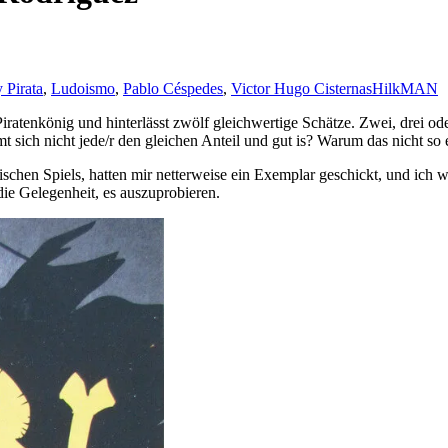
 Pirata
,
Ludoismo
,
Pablo Céspedes
,
Victor Hugo Cisternas
HilkMAN
Piratenkönig und hinterlässt zwölf gleichwertige Schätze. Zwei, drei 
sich nicht jede/r den gleichen Anteil und gut is? Warum das nicht so e
chen Spiels, hatten mir netterweise ein Exemplar geschickt, und ich wa
ie Gelegenheit, es auszuprobieren.