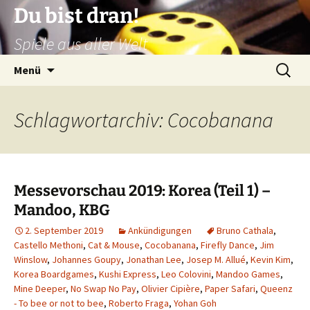
Zum
Du bist dran!
Inhalt
Spiele aus aller Welt
springen
Suchen
Menü
nach:
Schlagwortarchiv: Cocobanana
Messevorschau 2019: Korea (Teil 1) –
Mandoo, KBG
2. September 2019
Ankündigungen
Bruno Cathala
,
Castello Methoni
,
Cat & Mouse
,
Cocobanana
,
Firefly Dance
,
Jim
Winslow
,
Johannes Goupy
,
Jonathan Lee
,
Josep M. Allué
,
Kevin Kim
,
Korea Boardgames
,
Kushi Express
,
Leo Colovini
,
Mandoo Games
,
Mine Deeper
,
No Swap No Pay
,
Olivier Cipière
,
Paper Safari
,
Queenz
- To bee or not to bee
,
Roberto Fraga
,
Yohan Goh