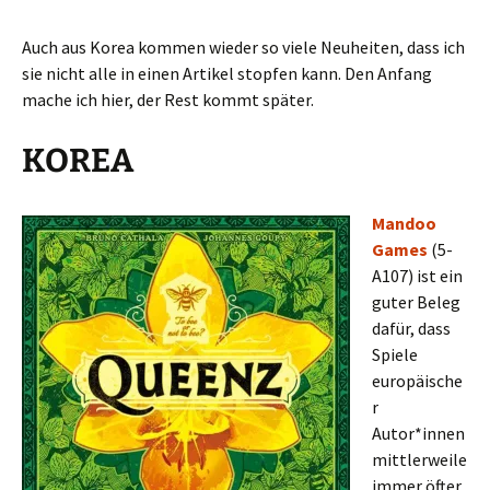
Auch aus Korea kommen wieder so viele Neuheiten, dass ich
sie nicht alle in einen Artikel stopfen kann. Den Anfang
mache ich hier, der Rest kommt später.
KOREA
Mandoo
Games
(5-
A107) ist ein
guter Beleg
dafür, dass
Spiele
europäische
r
Autor*innen
mittlerweile
immer öfter