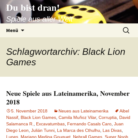
Du bist dran!
Zum
Inhalt
Spiele aus aller Welt
springen
Suchen
Menü
nach:
Schlagwortarchiv: Black Lion
Games
Neue Spiele aus Lateinamerika, November
2018
5. November 2018
Neues aus Lateinamerika
Aibel
Nassif
,
Black Lion Games
,
Camila Muñoz Vilar
,
Corruptia
,
David
Salamanca R.
,
Excavatumbas
,
Fernando Casals Caro
,
Juan
Diego Leon
,
Julián Tunni
,
La Marca des Cthulhu
,
Las Divas
,
Lunes
,
Mariano Medina Gouguet
,
Nebrall Games
,
Super Noob