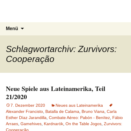
Du bist dran!
Zum
Inhalt
Spiele aus aller Welt
springen
Suchen
Menü
nach:
Schlagwortarchiv: Zurvivors:
Cooperação
Neue Spiele aus Lateinamerika, Teil
21/2020
7. Dezember 2020
Neues aus Lateinamerika
Alexander Francisto
,
Batalla de Calama
,
Bruno Viana
,
Carla
Esther Díaz Jarandilla
,
Combate Aéreo: Pabón - Benítez
,
Fábio
Arraes
,
Gamehives
,
Kardnarök
,
On the Table Jogos
,
Zurvivors:
Cooperação