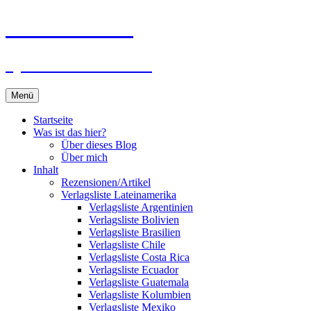
Zum
Du bist dran!
Inhalt
springen
Spiele aus aller Welt
Menü
Startseite
Was ist das hier?
Über dieses Blog
Über mich
Inhalt
Rezensionen/Artikel
Verlagsliste Lateinamerika
Verlagsliste Argentinien
Verlagsliste Bolivien
Verlagsliste Brasilien
Verlagsliste Chile
Verlagsliste Costa Rica
Verlagsliste Ecuador
Verlagsliste Guatemala
Verlagsliste Kolumbien
Verlagsliste Mexiko