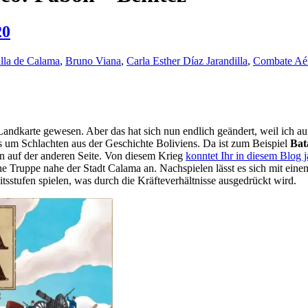
20
lla de Calama
,
Bruno Viana
,
Carla Esther Díaz Jarandilla
,
Combate Aér
-Landkarte gewesen. Aber das hat sich nun endlich geändert, weil ich 
t es um Schlachten aus der Geschichte Boliviens. Da ist zum Beispiel
Bat
en auf der anderen Seite. Von diesem Krieg
konntet Ihr in diesem Blog 
he Truppe nahe der Stadt Calama an. Nachspielen lässt es sich mit eine
itsstufen spielen, was durch die Kräfteverhältnisse ausgedrückt wird.
Neue
Spiele
aus
Lateinamerika,
Teil
21/2020