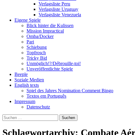
Verlagsliste Peru
Verlagsliste Uruguay
Verlagsliste Venezuela
Eigene Spiele
Blick hinter die Kulissen
Mission Impractical
Omba/Docker
Pari
Schiebung
Topfrosch
Tricky Bid
Unmöglich!?/Débrouille-toi!
Unveröffentlichte Spiele
Beeple
Soziale Medien
English texts
Spiel des Jahres Nomination Comment Bingo
Textos em Português
Impressum
Datenschutz
Suchen
nach:
Schlagwortarchiv: Combate Aér