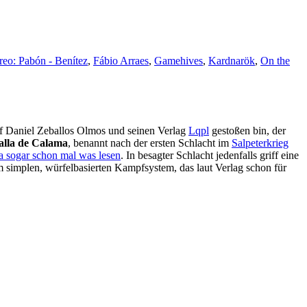
eo: Pabón - Benítez
,
Fábio Arraes
,
Gamehives
,
Kardnarök
,
On the
auf Daniel Zeballos Olmos und seinen Verlag
Lqpl
gestoßen bin, der
alla de Calama
, benannt nach der ersten Schlacht im
Salpeterkrieg
ja sogar schon mal was lesen
. In besagter Schlacht jedenfalls griff eine
m simplen, würfelbasierten Kampfsystem, das laut Verlag schon für