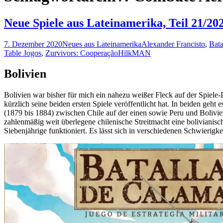
Neue Spiele aus Lateinamerika, Teil 21/20
7. Dezember 2020
Neues aus Lateinamerika
Alexander Francisto
,
Bata
Table Jogos
,
Zurvivors: Cooperação
HilkMAN
Bolivien
Bolivien war bisher für mich ein nahezu weißer Fleck auf der Spiele
kürzlich seine beiden ersten Spiele veröffentlicht hat. In beiden geh
(1879 bis 1884) zwischen Chile auf der einen sowie Peru und Bolivi
zahlenmäßig weit überlegene chilenische Streitmacht eine bolivianisc
Siebenjährige funktioniert. Es lässt sich in verschiedenen Schwierigke