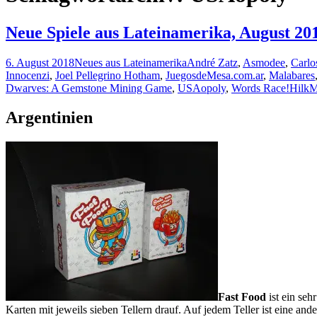
Neue Spiele aus Lateinamerika, August 20
6. August 2018
Neues aus Lateinamerika
André Zatz
,
Asmodee
,
Carl
Innocenzi
,
Joel Pellegrino Hotham
,
JuegosdeMesa.com.ar
,
Malabares
Dwarves: A Gemstone Mining Game
,
USAopoly
,
Words Race!
Hilk
Argentinien
Fast Food
ist ein seh
Karten mit jeweils sieben Tellern drauf. Auf jedem Teller ist eine an