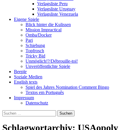
Verlagsliste Peru
Verlagsliste Uruguay
Verlagsliste Venezuela
Eigene Spiele
Blick hinter die Kulissen
Mission Impractical
Omba/Docker
Pari
Schiebung
Topfrosch
Tricky Bid
Unmöglich!?/Débrouille-toi!
Unveröffentlichte Spiele
Beeple
Soziale Medien
English texts
Spiel des Jahres Nomination Comment Bingo
Textos em Português
Impressum
Datenschutz
Suchen
nach:
Schlagwortarchiv: USAopoly