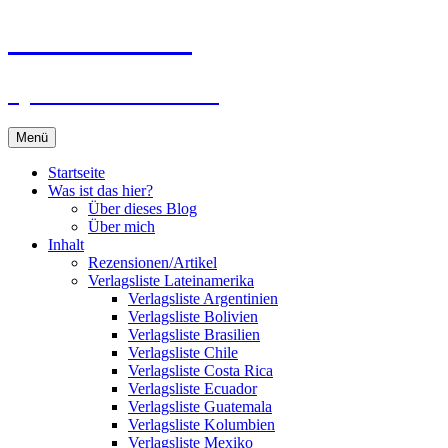
Zum
Du bist dran!
Inhalt
springen
Spiele aus aller Welt
Menü
Startseite
Was ist das hier?
Über dieses Blog
Über mich
Inhalt
Rezensionen/Artikel
Verlagsliste Lateinamerika
Verlagsliste Argentinien
Verlagsliste Bolivien
Verlagsliste Brasilien
Verlagsliste Chile
Verlagsliste Costa Rica
Verlagsliste Ecuador
Verlagsliste Guatemala
Verlagsliste Kolumbien
Verlagsliste Mexiko