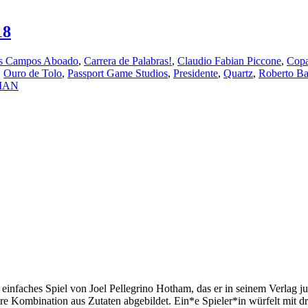
18
os Campos Aboado
,
Carrera de Palabras!
,
Claudio Fabian Piccone
,
Cop
,
Ouro de Tolo
,
Passport Game Studios
,
Presidente
,
Quartz
,
Roberto Ba
MAN
r einfaches Spiel von Joel Pellegrino Hotham, das er in seinem Verlag
dere Kombination aus Zutaten abgebildet. Ein*e Spieler*in würfelt mit 