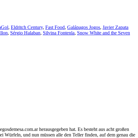
aGol
,
Eldritch Century
,
Fast Food
,
Galápagos Jogos
,
Javier Zapata
llon
,
Sérgio Halaban
,
Silvina Fontenla
,
Snow White and the Seven
 juegosdemesa.com.ar herausgegeben hat. Es besteht aus acht großen
drei Würfeln, und nun müssen alle den Teller finden, auf dem genau die