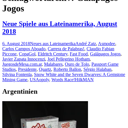
Jogos
Neue Spiele aus Lateinamerika, August
2018
6. August 2018
Neues aus Lateinamerika
André Zatz
,
Asmodee
,
Carlos Campos Aboado
,
Carrera de Palabras!
,
Claudio Fabian
Piccone
,
CopaGol
,
Eldritch Century
,
Fast Food
,
Galápagos Jogos
,
Javier Zapata Innocenzi
,
Joel Pellegrino Hotham
,
JuegosdeMesa.com.ar
,
Malabares
,
Ouro de Tolo
,
Passport Game
Studios
,
Presidente
,
Quartz
,
Roberto Ballon
,
Sérgio Halaban
,
Silvina Fontenla
,
Snow White and the Seven Dwarves: A Gemstone
Mining Game
,
USAopoly
,
Words Race!
HilkMAN
Argentinien