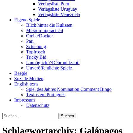
Verlagsliste Peru
Verlagsliste Uruguay
Verlagsliste Venezuela
Eigene Spiele
Blick hinter die Kulissen
Mission Impractical
Omba/Docker
Pari
Schiebung
Topfrosch
Tricky Bid
Unmöglich!?/Débrouille-toi!
Unveröffentlichte Spiele
Beeple
Soziale Medien
English texts
Spiel des Jahres Nomination Comment Bingo
Textos em Português
Impressum
Datenschutz
Suchen
nach:
Schlagwortarchiv: Galápagos