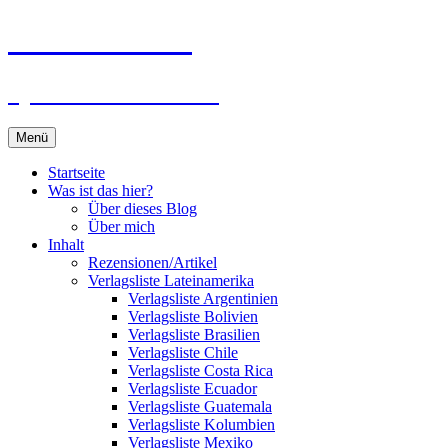
Zum
Du bist dran!
Inhalt
springen
Spiele aus aller Welt
Menü
Startseite
Was ist das hier?
Über dieses Blog
Über mich
Inhalt
Rezensionen/Artikel
Verlagsliste Lateinamerika
Verlagsliste Argentinien
Verlagsliste Bolivien
Verlagsliste Brasilien
Verlagsliste Chile
Verlagsliste Costa Rica
Verlagsliste Ecuador
Verlagsliste Guatemala
Verlagsliste Kolumbien
Verlagsliste Mexiko