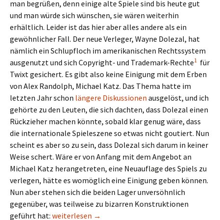
man begrüßen, denn einige alte Spiele sind bis heute gut
und man würde sich wünschen, sie wären weiterhin
erhältlich. Leider ist das hier aber alles andere als ein
gewöhnlicher Fall. Der neue Verleger, Wayne Dolezal, hat
nämlich ein Schlupfloch im amerikanischen Rechtssystem
1
ausgenutzt und sich Copyright- und Trademark-Rechte
für
Twixt gesichert. Es gibt also keine Einigung mit dem Erben
von Alex Randolph, Michael Katz. Das Thema hatte im
letzten Jahr schon
längere Diskussionen
ausgelöst, und ich
gehörte zu den Leuten, die sich dachten, dass Dolezal einen
Rückzieher machen könnte, sobald klar genug wäre, dass
die internationale Spieleszene so etwas nicht goutiert. Nun
scheint es aber so zu sein, dass Dolezal sich darum in keiner
Weise schert. Wäre er von Anfang mit dem Angebot an
Michael Katz herangetreten, eine Neuauflage des Spiels zu
verlegen, hätte es womöglich eine Einigung geben können.
Nun aber stehen sich die beiden Lager unversöhnlich
gegenüber, was teilweise zu bizarren Konstruktionen
Twixt ist allen Ernstes auf Kickstarter gelandet.
geführt hat:
weiterlesen
→