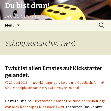
Zum
Du bist dran!
Inhalt
Spiele aus aller Welt
springen
Suchen
Menü
nach:
Schlagwortarchiv: Twixt
Twixt ist allen Ernstes auf Kickstarter
gelandet.
20. Juni 2018
Ankündigungen
,
Spiele und Gesellschaft
Alex Randolph
,
Michael Katz
,
Twixt
,
Wayne Dolezal
Gestern ist eine
Kickstarter-Kampagne für eine Neuauflage
von Alex Randolphs Klassiker Twixt
gestartet. Das könnte