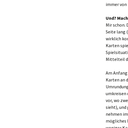
immer von 
Und? Mach
Mir schon. 
Seite lang 
wirklich ko
Karten spie
Spielsituat
Mittelteil 
Am Anfang s
Karten an d
Umrundung g
umkreisen d
vor, wo zw
sieht), und
nehmen imme
mögliches 
weniger Kar