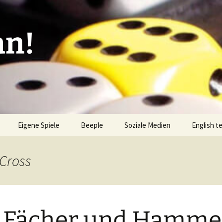
an!
Eigene Spiele
Beeple
Soziale Medien
English t
ionen/Artikel
Blick hinter die Kulissen
Spiel des
Nominati
 Cross
Bingo
liste
Mission Impractical
Verlagsliste Argentinien
amerika
Textos e
Omba/Docker
Verlagsliste Bolivien
 Fächer und Hamme
Pari
Verlagsliste Brasilien