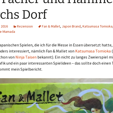
Schiebung
Verlagsliste Chile
chs Dorf
Topfrosch
Verlagsliste Costa Rica
 2016
Rezension
Fan & Mallet
,
Japon Brand
,
Katsumasa Tomioka
Tricky Bid
Verlagsliste Ecuador
ke Mamada
Unmöglich!?/Débrouille-
Verlagsliste Guatemala
apanischen Spielen, die ich für die Messe in Essen übersetzt hatte
toi!
ders interessiert, nämlich Fan & Mallet von
Katsumasa Tomioka
(
Verlagsliste Kolumbien
Unveröffentlichte Spiele
schon von
Ninja Taisen
bekannt). Ein nicht zu langes Zweierspiel mi
fik und ein paar interessanten Spielideen – das sollte doch einen 
Verlagsliste Mexiko
kommt mein Spielbericht.
Verlagsliste Peru
Verlagsliste Uruguay
Verlagsliste Venezuela