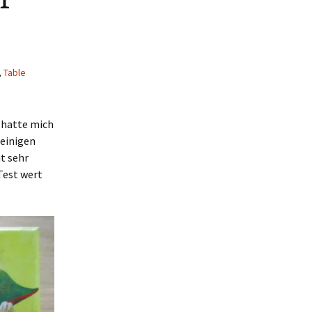
,
Table
, hatte mich
einigen
t sehr
Test wert