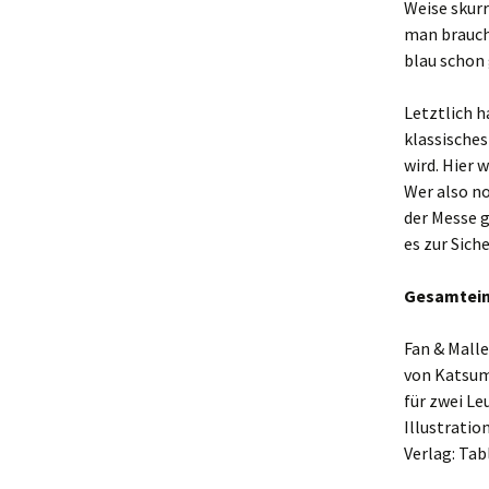
Weise skurr
man braucht
blau schon 
Letztlich h
klassische
wird. Hier 
Wer also no
der Messe 
es zur Sich
Gesamtein
Fan & Ma
von Kats
für zwei Le
Illustrat
Verlag: Tab