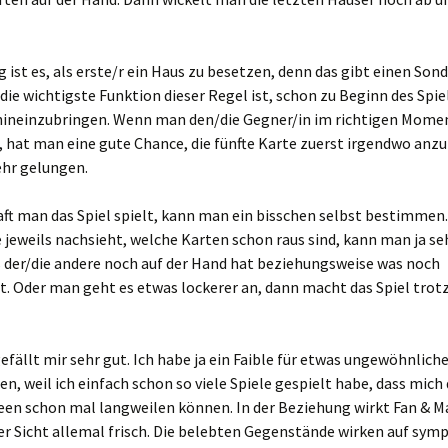
g ist es, als erste/r ein Haus zu besetzen, denn das gibt einen Son
 die wichtigste Funktion dieser Regel ist, schon zu Beginn des Spie
ineinzubringen. Wenn man den/die Gegner/in im richtigen Mome
 hat man eine gute Chance, die fünfte Karte zuerst irgendwo anzu
ehr gelungen.
aft man das Spiel spielt, kann man ein bisschen selbst bestimme
jeweils nachsieht, welche Karten schon raus sind, kann man ja se
s der/die andere noch auf der Hand hat beziehungsweise was noch
 Oder man geht es etwas lockerer an, dann macht das Spiel tro
gefällt mir sehr gut. Ich habe ja ein Faible für etwas ungewöhnlich
n, weil ich einfach schon so viele Spiele gespielt habe, dass mich 
een schon mal langweilen können. In der Beziehung wirkt Fan & Ma
r Sicht allemal frisch. Die belebten Gegenstände wirken auf sym