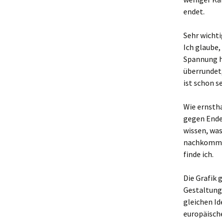
endet.
Sehr wichti
Ich glaube,
Spannung h
überrundet,
ist schon s
Wie ernsth
gegen Ende 
wissen, wa
nachkommt.
finde ich.
Die Grafik 
Gestaltunge
gleichen Id
europäische