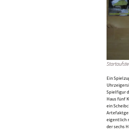
Startaufste
Ein Spielzu
Uhrzeigersi
Spielfigur 
Haus fünf K
ein Scheibc
Artefaktgei
eigentlich 
der sechs H