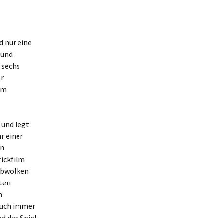
d nur eine
 und
r sechs
er
 im
 und legt
r einer
en
rickfilm
aubwolken
iten
n
auch immer
d das Spiel