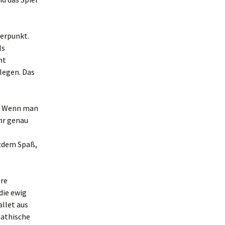
derpunkt.
ls
nt
legen. Das
n. Wenn man
hr genau
tzdem Spaß,
ere
die ewig
llet aus
pathische