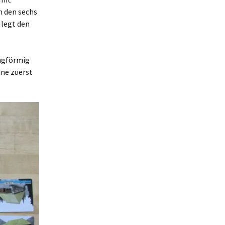
n den sechs
 legt den
ingförmig
ine zuerst