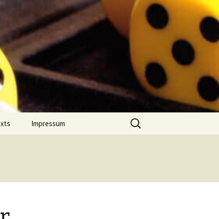
Suchen
exts
Impressum
nach:
 Jahres
Datenschutz
on Comment
m Português
r