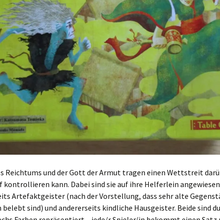
s Reichtums und der Gott der Armut tragen einen Wettstreit darü
f kontrollieren kann. Dabei sind sie auf ihre Helferlein angewiesen
eits Artefaktgeister (nach der Vorstellung, dass sehr alte Gegens
belebt sind) und andererseits kindliche Hausgeister. Beide sind d
sechs Farben repräsentiert – jede/r Spieler/in bekommt einen Satz