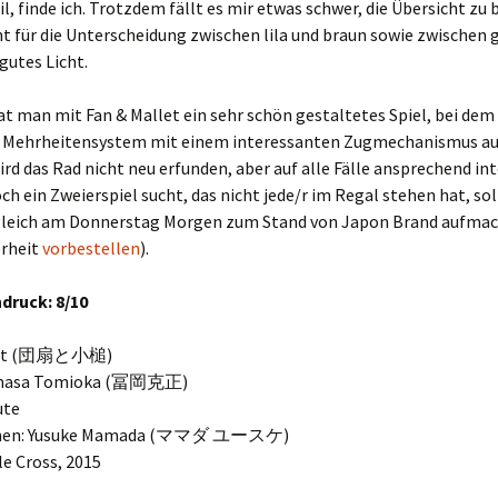
il, finde ich. Trotzdem fällt es mir etwas schwer, die Übersicht zu
 für die Unterscheidung zwischen lila und braun sowie zwischen 
gutes Licht.
at man mit Fan & Mallet ein sehr schön gestaltetes Spiel, bei dem
s Mehrheitensystem mit einem interessanten Zugmechanismus a
wird das Rad nicht neu erfunden, aber auf alle Fälle ansprechend int
ch ein Zweierspiel sucht, das nicht jede/r im Regal stehen hat, sol
gleich am Donnerstag Morgen zum Stand von Japon Brand aufmac
erheit
vorbestellen
).
druck: 8/10
llet (団扇と小槌)
umasa Tomioka (冨岡克正)
ute
ionen: Yusuke Mamada (ママダ ユースケ)
le Cross, 2015