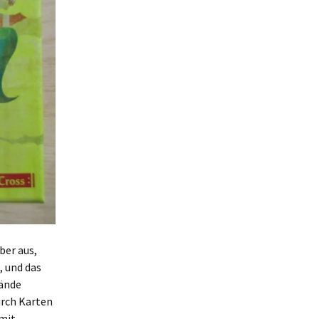
ber aus,
, und das
tände
urch Karten
 mit