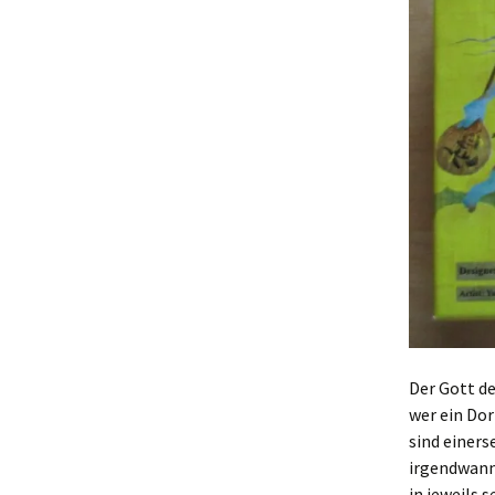
Der Gott de
wer ein Dor
sind einers
irgendwann 
in jeweils 