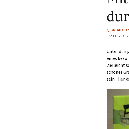
dur
28. August
Cross
,
Yusu
Unter den j
eines beson
vielleicht 
schöner Gra
sein. Hier 