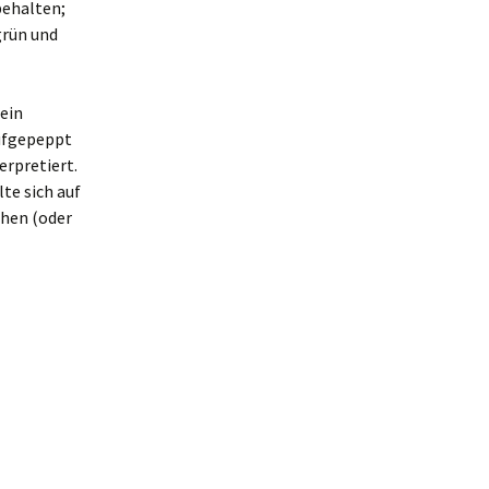
 behalten;
grün und
 ein
ufgepeppt
erpretiert.
lte sich auf
hen (oder