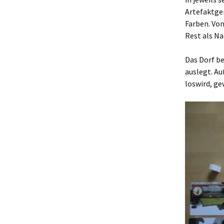
Artefaktgei
Farben. Vo
Rest als Na
Das Dorf be
auslegt. Au
loswird, ge