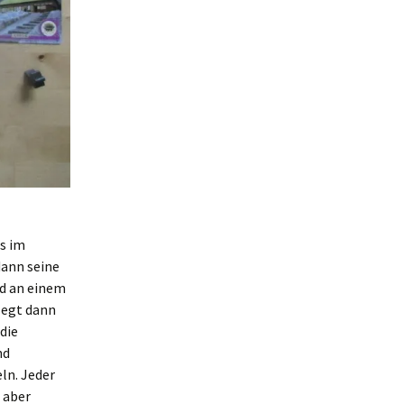
us im
dann seine
ld an einem
legt dann
die
nd
ln. Jeder
 aber