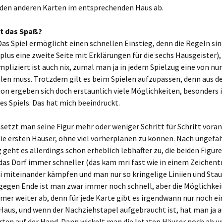
den anderen Karten im entsprechenden Haus ab.
t das Spaß?
Das Spiel ermöglicht einen schnellen Einstieg, denn die Regeln sin
(plus eine zweite Seite mit Erklärungen für die sechs Hausgeister),
mpliziert ist auch nix, zumal man ja in jedem Spielzug eine von nu
len muss. Trotzdem gilt es beim Spielen aufzupassen, denn aus d
ion ergeben sich doch erstaunlich viele Möglichkeiten, besonders
des Spiels. Das hat mich beeindruckt.
etzt man seine Figur mehr oder weniger Schritt für Schritt voran
ie ersten Häuser, ohne viel vorherplanen zu können. Nach ungefäh
eht es allerdings schon erheblich lebhafter zu, die beiden Figur
as Dorf immer schneller (das kam mri fast wie in einem Zeichent
ei miteinander kämpfen und man nur so kringelige Liniien und St
 gegen Ende ist man zwar immer noch schnell, aber die Möglichke
r weiter ab, denn für jede Karte gibt es irgendwann nur noch ei
Haus, und wenn der Nachziehstapel aufgebraucht ist, hat man ja 
ten auf der Hand. Dann wickelt man die letzten Häuser noch ab un