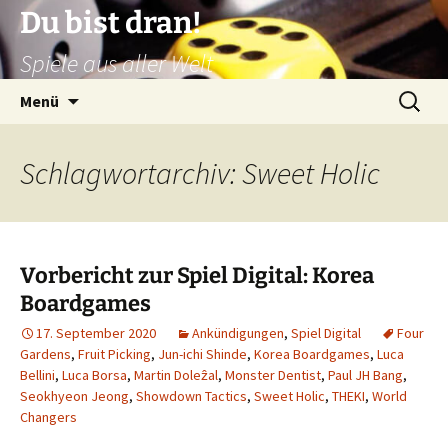
Zum
Du bist dran!
Inhalt
Spiele aus aller Welt
springen
Suchen
Menü
nach:
Schlagwortarchiv: Sweet Holic
Vorbericht zur Spiel Digital: Korea
Boardgames
17. September 2020
Ankündigungen
,
Spiel Digital
Four
Gardens
,
Fruit Picking
,
Jun-ichi Shinde
,
Korea Boardgames
,
Luca
Bellini
,
Luca Borsa
,
Martin Doleẑal
,
Monster Dentist
,
Paul JH Bang
,
Seokhyeon Jeong
,
Showdown Tactics
,
Sweet Holic
,
THEKI
,
World
Changers