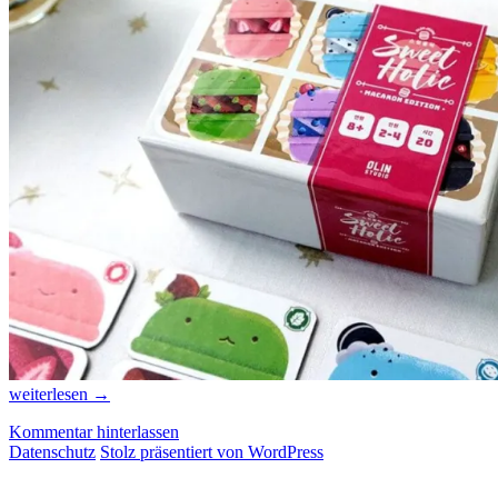
Vorbericht
weiterlesen
→
zur
Kommentar hinterlassen
Spiel
Datenschutz
Stolz präsentiert von WordPress
Digital:
Korea
Boardgames