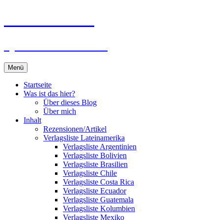
Zum
Du bist dran!
Inhalt
springen
Spiele aus aller Welt
Menü
Startseite
Was ist das hier?
Über dieses Blog
Über mich
Inhalt
Rezensionen/Artikel
Verlagsliste Lateinamerika
Verlagsliste Argentinien
Verlagsliste Bolivien
Verlagsliste Brasilien
Verlagsliste Chile
Verlagsliste Costa Rica
Verlagsliste Ecuador
Verlagsliste Guatemala
Verlagsliste Kolumbien
Verlagsliste Mexiko