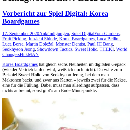
Vorbericht zur Spiel Digital: Korea
Boardgames
17. September 2020
Ankündigungen
,
Spiel Digital
Four Gardens
,
Fruit Picking
,
Jun-ichi Shinde
,
Korea Boardgames
,
Luca Bellini
,
Luca Borsa
,
Martin Doleẑal
,
Monster Dentist
,
Paul JH Bang
,
Seokhyeon Jeong
,
Showdown Tactics
,
Sweet Holic
,
THEKI
,
World
Changers
HilkMAN
Korea Boardgames
hat gleich sechs Neuheiten im digitalen Gepäck
(wie der Vertrieb laufen wird, weiß ich noch nicht). Da wäre zum
Beispiel
Sweet Holic
von Seokhyeon Jeong, bei dem man
Makronen backt, und zwar aus Karten – jeweils zwei für die Kekse,
eine für die Füllung. Dabei muss man allerdings aufpassen, dass
nichts anbrennt, sonst gibt‘s am Ende Minuspunkte.