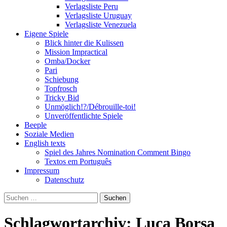
Verlagsliste Peru
Verlagsliste Uruguay
Verlagsliste Venezuela
Eigene Spiele
Blick hinter die Kulissen
Mission Impractical
Omba/Docker
Pari
Schiebung
Topfrosch
Tricky Bid
Unmöglich!?/Débrouille-toi!
Unveröffentlichte Spiele
Beeple
Soziale Medien
English texts
Spiel des Jahres Nomination Comment Bingo
Textos em Português
Impressum
Datenschutz
Suchen
nach:
Schlagwortarchiv: Luca Borsa