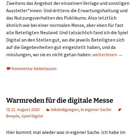
Zweitens das Angebot der einzelnen Verlage und sonstigen
Aussteller*innen. Und drittens die Erwartungshaltung und
das Nutzungsverhalten des Publikums. Also letztlich
ähnlich wie bei einer normalen Messe, aber eben für fast
alle Beteiligten Neuland. Und tatsächlich fand ich die Spiel
Digital an den Stellen gut, wo die jeweils Beteiligten sich
auf die Gegebenheiten gut eingestellt haben, und da
Spiel Digital: Rückbli
misslungen, wo sie es nicht getan haben.
weiterlesen
→
Kommentar hinterlassen
Warmreden für die digitale Messe
21. August 2020
Ankündigungen
,
In eigener Sache
Beeple
,
Spiel Digital
Hier kommt mal wieder was in eigener Sache. Ich habe im