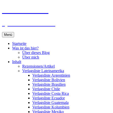
Zum
Du bist dran!
Inhalt
springen
Spiele aus aller Welt
Menü
Startseite
Was ist das hier?
Über dieses Blog
Über mich
Inhalt
Rezensionen/Artikel
Verlagsliste Lateinamerika
Verlagsliste Argentinien
Verlagsliste Bolivien
Verlagsliste Brasilien
Verlagsliste Chile
Verlagsliste Costa Rica
Verlagsliste Ecuador
Verlagsliste Guatemala
Verlagsliste Kolumbien
Verlagsliste Mexiko