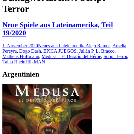
Terror
Neue Spiele aus Lateinamerika, Teil
19/2020
1. November 2020
Neues aus Lateinamerika
Alejo Ramos
,
Amelia
Pereyra
,
Dogo Dash
,
EPICA JUEGOS
,
Julián P. L. Bracco
,
Matheus Hoffmann
,
Medusa – El Desafío del Héroe
,
Script Terror
,
Talita Rhein
HilkMAN
Argentinien