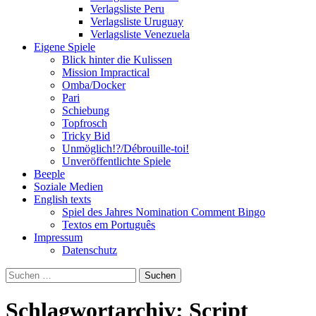
Verlagsliste Peru
Verlagsliste Uruguay
Verlagsliste Venezuela
Eigene Spiele
Blick hinter die Kulissen
Mission Impractical
Omba/Docker
Pari
Schiebung
Topfrosch
Tricky Bid
Unmöglich!?/Débrouille-toi!
Unveröffentlichte Spiele
Beeple
Soziale Medien
English texts
Spiel des Jahres Nomination Comment Bingo
Textos em Português
Impressum
Datenschutz
Suchen
nach:
Schlagwortarchiv: Script