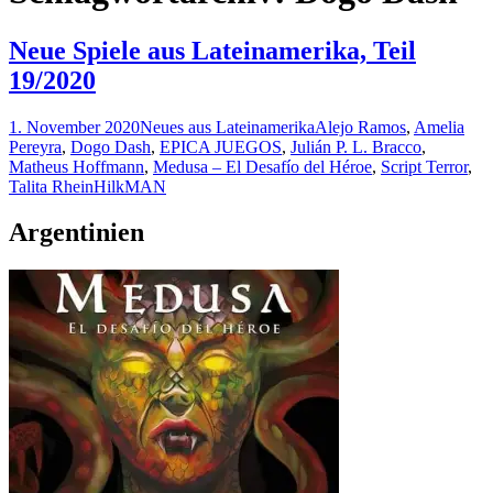
Neue Spiele aus Lateinamerika, Teil
19/2020
1. November 2020
Neues aus Lateinamerika
Alejo Ramos
,
Amelia
Pereyra
,
Dogo Dash
,
EPICA JUEGOS
,
Julián P. L. Bracco
,
Matheus Hoffmann
,
Medusa – El Desafío del Héroe
,
Script Terror
,
Talita Rhein
HilkMAN
Argentinien