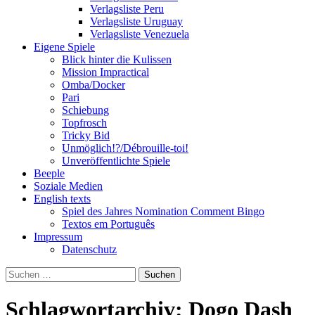
Verlagsliste Peru
Verlagsliste Uruguay
Verlagsliste Venezuela
Eigene Spiele
Blick hinter die Kulissen
Mission Impractical
Omba/Docker
Pari
Schiebung
Topfrosch
Tricky Bid
Unmöglich!?/Débrouille-toi!
Unveröffentlichte Spiele
Beeple
Soziale Medien
English texts
Spiel des Jahres Nomination Comment Bingo
Textos em Português
Impressum
Datenschutz
Suchen
nach:
Schlagwortarchiv: Dogo Dash