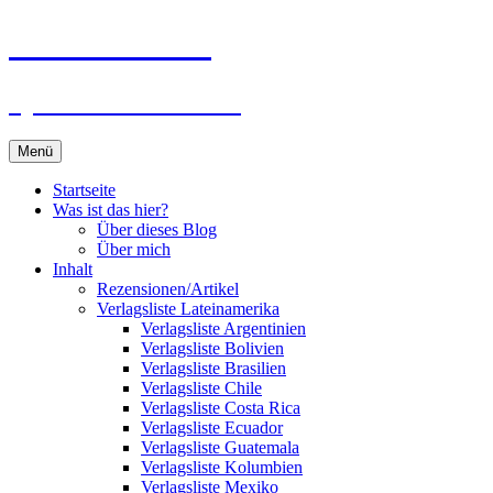
Zum
Du bist dran!
Inhalt
springen
Spiele aus aller Welt
Menü
Startseite
Was ist das hier?
Über dieses Blog
Über mich
Inhalt
Rezensionen/Artikel
Verlagsliste Lateinamerika
Verlagsliste Argentinien
Verlagsliste Bolivien
Verlagsliste Brasilien
Verlagsliste Chile
Verlagsliste Costa Rica
Verlagsliste Ecuador
Verlagsliste Guatemala
Verlagsliste Kolumbien
Verlagsliste Mexiko